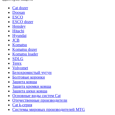
Cat dozer
Doosan
ESCO
ESCO dozer
Hensley
Hitachi
Hyundai
JCB
Komatsu
Komatsu dozer
Komatsu loader
SDLG
Terex
Volvomet
Белохромистый чугун
Болтовые коронки
Защита ковша
Защита кромки ковша
Защита щеки ковша
Основные виды систем Cat
Отечественные производители
Сat k-серия
Системы мировых производителей MTG