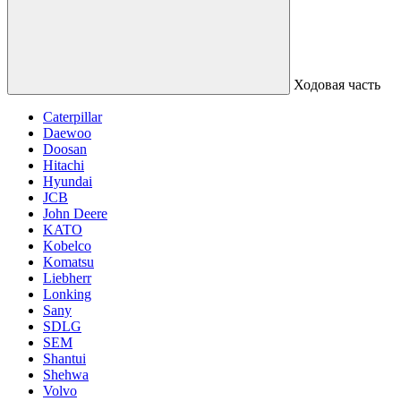
Ходовая часть
Caterpillar
Daewoo
Doosan
Hitachi
Hyundai
JCB
John Deere
KATO
Kobelco
Komatsu
Liebherr
Lonking
Sany
SDLG
SEM
Shantui
Shehwa
Volvo