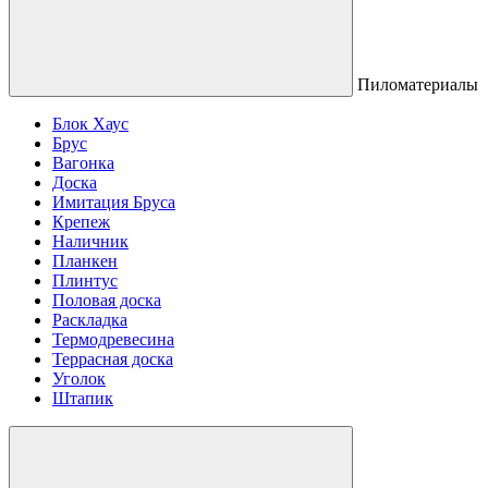
Пиломатериалы
Блок Хаус
Брус
Вагонка
Доска
Имитация Бруса
Крепеж
Наличник
Планкен
Плинтус
Половая доска
Раскладка
Термодревесина
Террасная доска
Уголок
Штапик