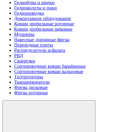
Гидробуры и шнеки
Гидромолоты и пики
Гидроразводка
Демонтажное оборудование
Ковши дробильные роторные
Ковши дробильные щековые
Мульчеры
Навесные дорожные фрезы
Переходные плиты
Распределители асфальта
РВД
Сваерезки
Сортировочные ковши барабанные
Сортировочные ковши вальцовые
Тилтротаторы
Траншеекопатели
Фрезы дисковые
Фрезы роторные