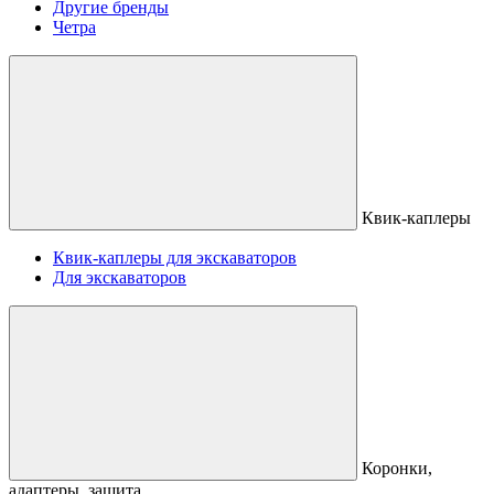
Другие бренды
Четра
Квик-каплеры
Квик-каплеры для экскаваторов
Для экскаваторов
Коронки,
адаптеры, защита