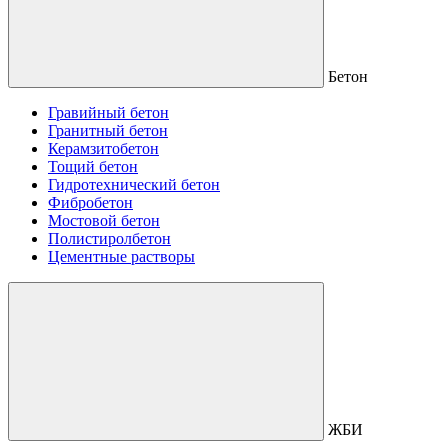
Бетон
Гравийный бетон
Гранитный бетон
Керамзитобетон
Тощий бетон
Гидротехнический бетон
Фибробетон
Мостовой бетон
Полистиролбетон
Цементные растворы
ЖБИ