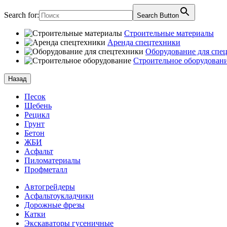
Search for:
Search Button
Строительные материалы
Аренда спецтехники
Оборудование для спе
Строительное оборудован
Назад
Песок
Щебень
Рецикл
Грунт
Бетон
ЖБИ
Асфальт
Пиломатериалы
Профметалл
Автогрейдеры
Асфальто­укладчики
Дорожные фрезы
Катки
Экскаваторы гусеничные