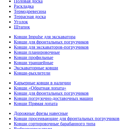
Половая доска
Раскладка
Термодревесина
Террасная доска
Уголок
Штапик
Ковши Impulse для экскаватора
Ковши для фронтальных погрузчиков
Ковши для экскаваторов-погрузчиков
Ковши планировочные
Ковши профильные
Ковши траншейные
Экскаваторные ковши
Ковши-рыхлители
Карьерные ковши в наличии
Ковши «Обратная лопата»
Ковши для фронтальных погрузчиков
Ковши погрузочно-доставочных машин
Ковши Прямая лопата
Дорожные фрезы навесные
Ковши просеивающие для фронтальных погрузчиков
Ковши сортировочные барабанного типа
Вибропогружатели