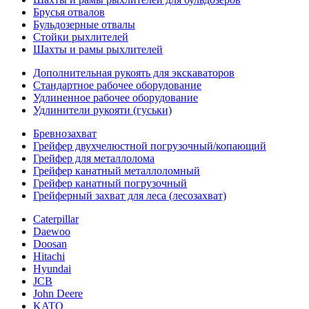
Брусья отвалов
Бульдозерные отвалы
Стойки рыхлителей
Шахты и рамы рыхлителей
Дополнительная рукоять для экскаваторов
Стандартное рабочее оборудование
Удлиненное рабочее оборудование
Удлинители рукояти (гуськи)
Бревнозахват
Грейфер двухчелюстной погрузочный/копающий
Грейфер для металлолома
Грейфер канатный металлоломный
Грейфер канатный погрузочный
Грейферный захват для леса (лесозахват)
Caterpillar
Daewoo
Doosan
Hitachi
Hyundai
JCB
John Deere
KATO