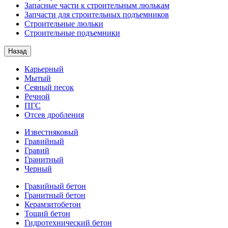
Запасные части к строительным люлькам
Запчасти для строительных подъемников
Строительные люльки
Строительные подъемники
Назад
Карьерный
Мытый
Сеяный песок
Речной
ПГС
Отсев дробления
Известняковый
Гравийный
Гравий
Гранитный
Черный
Гравийный бетон
Гранитный бетон
Керамзитобетон
Тощий бетон
Гидротехнический бетон