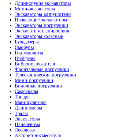
Длиннорукие экскаваторы
Мини-экскаваторы
Экскаваторы-разрушители
Плавающие экскаваторы
Экскаваторы-погрузчики
Экскаватор-планировщик
Экскаваторы колесные
Бульдозеры
Ямобуры
Гидромолоты
Грейферы
Вибро­погружатели
Фронтальные погрузчики
Телескопические погрузчики
Мини-погрузчики
Вилочные погрузчики
Самосвалы
Тонары
Манипуляторы
Длинномеры
Тралы
Эвакуаторы
Панелевозы
Лесовозы
Автобетоно­смесители