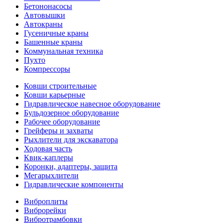
Бетононасосы
Автовышки
Автокраны
Гусеничные краны
Башенные краны
Коммунальная техника
Пухто
Компрессоры
Ковши строительные
Ковши карьерные
Гидравлическое навесное оборудование
Бульдозерное оборудование
Рабочее оборудование
Грейферы и захваты
Рыхлители для экскаватора
Ходовая часть
Квик-каплеры
Коронки, адаптеры, защита
Мегарыхлители
Гидравлические компоненты
Виброплиты
Виброрейки
Вибротрамбовки