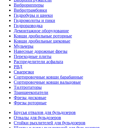
Виброрипперы
Вибротрамбовки
Гидробуры и шнеки
Гидромолоты и пики
Гидроразводка
Демонтажное оборудование
Ковши дробильные роторные
Ковши дробильные щековые
Мульчеры
Навесные дорожные фрезы
Переходные плиты
Распределители асфальта
РВД
Сваерезки
Сортировочные ковши барабанные
Сортировочные ковши вальцовые
Тилтротаторы
Траншеекопатели
Фрезы дисковые
Фрезы роторные
Брусья отвалов для бульдозеров
Отвалы для бульдозеров
Стойки рыхлителей для бульдозеров
Шахты и рамы рыхлителей для бульдозеров