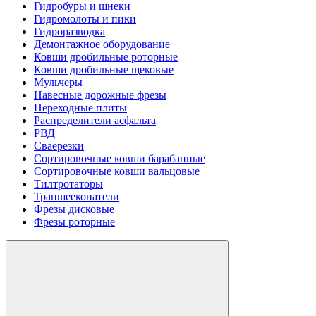
Гидробуры и шнеки
Гидромолоты и пики
Гидроразводка
Демонтажное оборудование
Ковши дробильные роторные
Ковши дробильные щековые
Мульчеры
Навесные дорожные фрезы
Переходные плиты
Распределители асфальта
РВД
Сваерезки
Сортировочные ковши барабанные
Сортировочные ковши вальцовые
Тилтротаторы
Траншеекопатели
Фрезы дисковые
Фрезы роторные