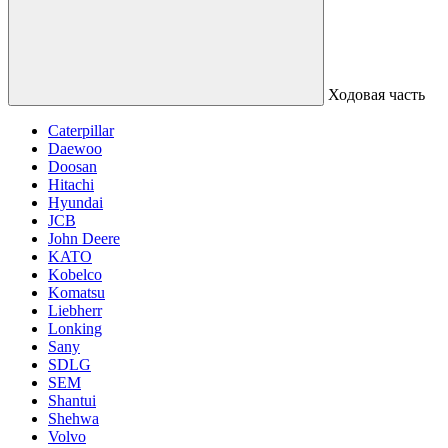
Ходовая часть
Caterpillar
Daewoo
Doosan
Hitachi
Hyundai
JCB
John Deere
KATO
Kobelco
Komatsu
Liebherr
Lonking
Sany
SDLG
SEM
Shantui
Shehwa
Volvo