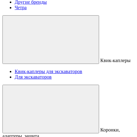
Другие бренды
Четра
Квик-каплеры
Квик-каплеры для экскаваторов
Для экскаваторов
Коронки,
адаптеры, защита