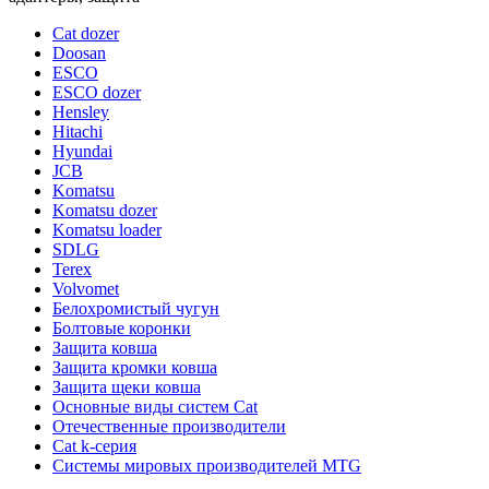
Cat dozer
Doosan
ESCO
ESCO dozer
Hensley
Hitachi
Hyundai
JCB
Komatsu
Komatsu dozer
Komatsu loader
SDLG
Terex
Volvomet
Белохромистый чугун
Болтовые коронки
Защита ковша
Защита кромки ковша
Защита щеки ковша
Основные виды систем Cat
Отечественные производители
Сat k-серия
Системы мировых производителей MTG