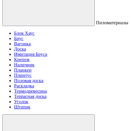
Пиломатериалы
Блок Хаус
Брус
Вагонка
Доска
Имитация Бруса
Крепеж
Наличник
Планкен
Плинтус
Половая доска
Раскладка
Термодревесина
Террасная доска
Уголок
Штапик