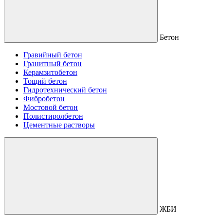
Бетон
Гравийный бетон
Гранитный бетон
Керамзитобетон
Тощий бетон
Гидротехнический бетон
Фибробетон
Мостовой бетон
Полистиролбетон
Цементные растворы
ЖБИ