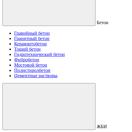
Бетон
Гравийный бетон
Гранитный бетон
Керамзитобетон
Тощий бетон
Гидротехнический бетон
Фибробетон
Мостовой бетон
Полистиролбетон
Цементные растворы
ЖБИ