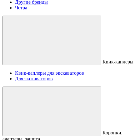
Другие бренды
Четра
Квик-каплеры
Квик-каплеры для экскаваторов
Для экскаваторов
Коронки,
адаптеры, защита