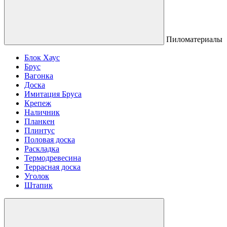
Пиломатериалы
Блок Хаус
Брус
Вагонка
Доска
Имитация Бруса
Крепеж
Наличник
Планкен
Плинтус
Половая доска
Раскладка
Термодревесина
Террасная доска
Уголок
Штапик