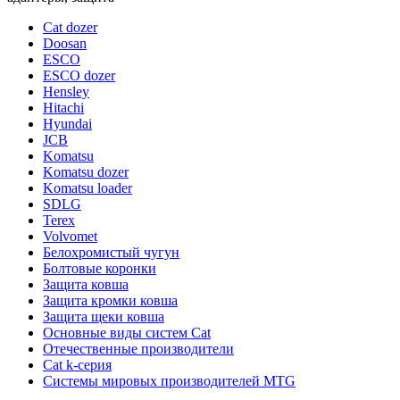
Cat dozer
Doosan
ESCO
ESCO dozer
Hensley
Hitachi
Hyundai
JCB
Komatsu
Komatsu dozer
Komatsu loader
SDLG
Terex
Volvomet
Белохромистый чугун
Болтовые коронки
Защита ковша
Защита кромки ковша
Защита щеки ковша
Основные виды систем Cat
Отечественные производители
Сat k-серия
Системы мировых производителей MTG