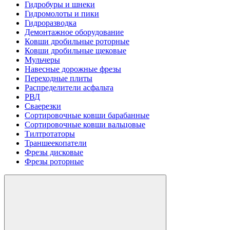
Гидробуры и шнеки
Гидромолоты и пики
Гидроразводка
Демонтажное оборудование
Ковши дробильные роторные
Ковши дробильные щековые
Мульчеры
Навесные дорожные фрезы
Переходные плиты
Распределители асфальта
РВД
Сваерезки
Сортировочные ковши барабанные
Сортировочные ковши вальцовые
Тилтротаторы
Траншеекопатели
Фрезы дисковые
Фрезы роторные