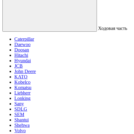
Ходовая часть
Caterpillar
Daewoo
Doosan
Hitachi
Hyundai
JCB
John Deere
KATO
Kobelco
Komatsu
Liebherr
Lonking
Sany
SDLG
SEM
Shantui
Shehwa
Volvo