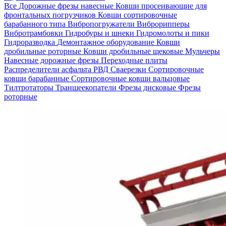
Все
Дорожные фрезы навесные
Ковши просеивающие для
фронтальных погрузчиков
Ковши сортировочные
барабанного типа
Вибропогружатели
Виброрипперы
Вибротрамбовки
Гидробуры и шнеки
Гидромолоты и пики
Гидроразводка
Демонтажное оборудование
Ковши
дробильные роторные
Ковши дробильные щековые
Мульчеры
Навесные дорожные фрезы
Переходные плиты
Распределители асфальта
РВД
Сваерезки
Сортировочные
ковши барабанные
Сортировочные ковши вальцовые
Тилтротаторы
Траншеекопатели
Фрезы дисковые
Фрезы
роторные