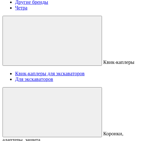
Другие бренды
Четра
Квик-каплеры
Квик-каплеры для экскаваторов
Для экскаваторов
Коронки,
адаптеры, защита