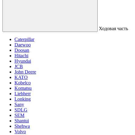
Ходовая часть
Caterpillar
Daewoo
Doosan
Hitachi
Hyundai
JCB
John Deere
KATO
Kobelco
Komatsu
Liebherr
Lonking
Sany
SDLG
SEM
Shantui
Shehwa
Volvo