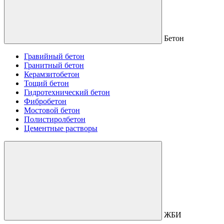
Бетон
Гравийный бетон
Гранитный бетон
Керамзитобетон
Тощий бетон
Гидротехнический бетон
Фибробетон
Мостовой бетон
Полистиролбетон
Цементные растворы
ЖБИ