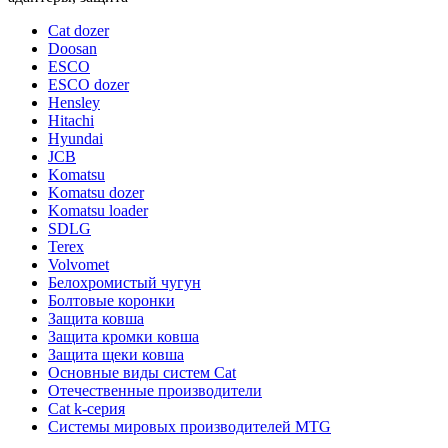
Cat dozer
Doosan
ESCO
ESCO dozer
Hensley
Hitachi
Hyundai
JCB
Komatsu
Komatsu dozer
Komatsu loader
SDLG
Terex
Volvomet
Белохромистый чугун
Болтовые коронки
Защита ковша
Защита кромки ковша
Защита щеки ковша
Основные виды систем Cat
Отечественные производители
Сat k-серия
Системы мировых производителей MTG