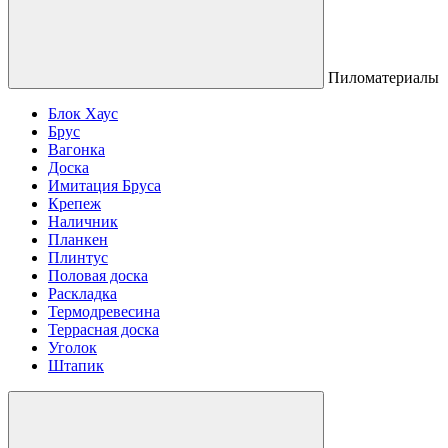
Пиломатериалы
Блок Хаус
Брус
Вагонка
Доска
Имитация Бруса
Крепеж
Наличник
Планкен
Плинтус
Половая доска
Раскладка
Термодревесина
Террасная доска
Уголок
Штапик