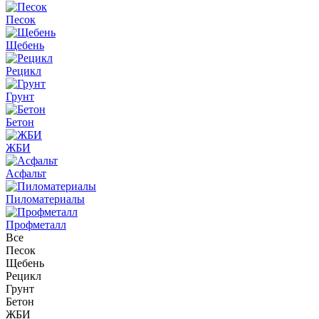
Песок
Щебень
Рецикл
Грунт
Бетон
ЖБИ
Асфальт
Пиломатериалы
Профметалл
Все
Песок
Щебень
Рецикл
Грунт
Бетон
ЖБИ