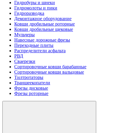
Гидробуры и шнеки
Гидромолоты и пики
Гидроразводка
Демонтажное оборудование
Ковши дробильные роторные
Ковши дробильные щековые
Мульчеры
Навесные дорожные фрезы
Переходные плиты
Распределители асфальта
РВД
Сваерезки
Сортировочные ковши барабанные
Сортировочные ковши вальцовые
Тилтротаторы
Траншеекопатели
Фрезы дисковые
Фрезы роторные