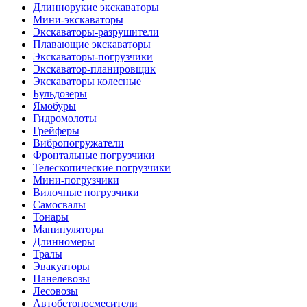
Длиннорукие экскаваторы
Мини-экскаваторы
Экскаваторы-разрушители
Плавающие экскаваторы
Экскаваторы-погрузчики
Экскаватор-планировщик
Экскаваторы колесные
Бульдозеры
Ямобуры
Гидромолоты
Грейферы
Вибро­погружатели
Фронтальные погрузчики
Телескопические погрузчики
Мини-погрузчики
Вилочные погрузчики
Самосвалы
Тонары
Манипуляторы
Длинномеры
Тралы
Эвакуаторы
Панелевозы
Лесовозы
Автобетоно­смесители