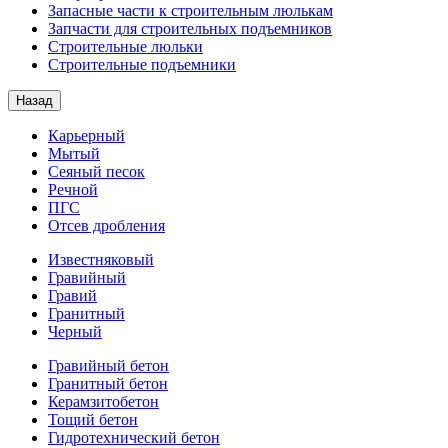
Запасные части к строительным люлькам
Запчасти для строительных подъемников
Строительные люльки
Строительные подъемники
Назад
Карьерный
Мытый
Сеяный песок
Речной
ПГС
Отсев дробления
Известняковый
Гравийный
Гравий
Гранитный
Черный
Гравийный бетон
Гранитный бетон
Керамзитобетон
Тощий бетон
Гидротехнический бетон