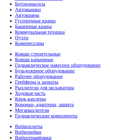
Бетононасосы
Автовышки
Автокраны
Гусеничные краны
Башенные краны
Коммунальная техника
Пухто
Компрессоры
Ковши строительные
Ковши карьерные
Гидравлическое навесное оборудование
Бульдозерное оборудование
Рабочее оборудование
Грейферы и захваты
Рыхлители для экскаватора
Ходовая часть
Квик-каплеры
Коронки, адаптеры, защита
Мегарыхлители
Гидравлические компоненты
Виброплиты
Виброрейки
Вибротрамбовки