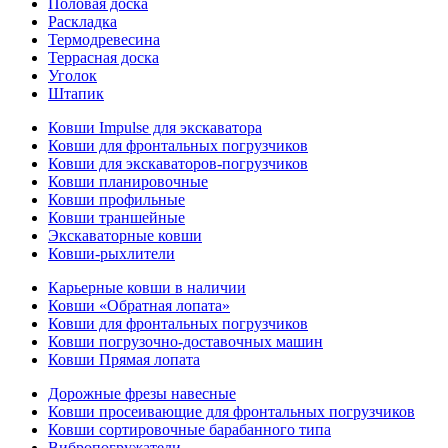
Половая доска
Раскладка
Термодревесина
Террасная доска
Уголок
Штапик
Ковши Impulse для экскаватора
Ковши для фронтальных погрузчиков
Ковши для экскаваторов-погрузчиков
Ковши планировочные
Ковши профильные
Ковши траншейные
Экскаваторные ковши
Ковши-рыхлители
Карьерные ковши в наличии
Ковши «Обратная лопата»
Ковши для фронтальных погрузчиков
Ковши погрузочно-доставочных машин
Ковши Прямая лопата
Дорожные фрезы навесные
Ковши просеивающие для фронтальных погрузчиков
Ковши сортировочные барабанного типа
Вибропогружатели