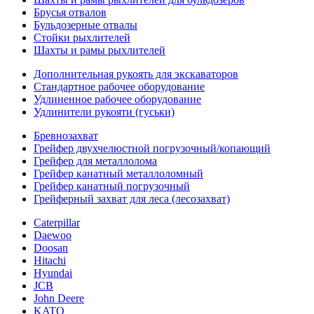
Брусья отвалов
Бульдозерные отвалы
Стойки рыхлителей
Шахты и рамы рыхлителей
Дополнительная рукоять для экскаваторов
Стандартное рабочее оборудование
Удлиненное рабочее оборудование
Удлинители рукояти (гуськи)
Бревнозахват
Грейфер двухчелюстной погрузочный/копающий
Грейфер для металлолома
Грейфер канатный металлоломный
Грейфер канатный погрузочный
Грейферный захват для леса (лесозахват)
Caterpillar
Daewoo
Doosan
Hitachi
Hyundai
JCB
John Deere
KATO