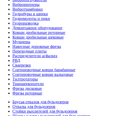
Виброрипперы
Вибротрамбовки
Гидробуры и шнеки
Гидромолоты и пики
Гидроразводка
Демонтажное оборудование
Ковши дробильные роторные
Ковши дробильные щековые
Мульчеры
Навесные дорожные фрезы
Переходные плиты
Распределители асфальта
РВД
Сваерезки
Сортировочные ковши барабанные
Сортировочные ковши вальцовые
Тилтротаторы
Траншеекопатели
Фрезы дисковые
Фрезы роторные
Брусья отвалов для бульдозеров
Отвалы для бульдозеров
Стойки рыхлителей для бульдозеров
Шахты и рамы рыхлителей для бульдозеров