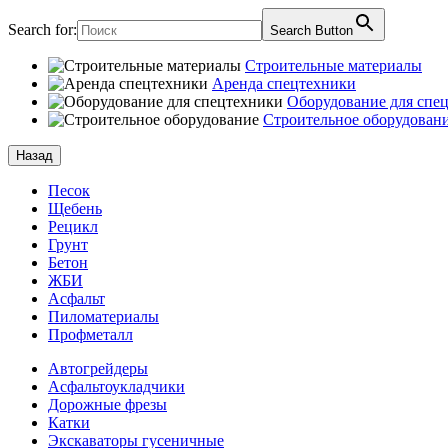
Search for:
Search Button
Строительные материалы
Аренда спецтехники
Оборудование для спе
Строительное оборудован
Назад
Песок
Щебень
Рецикл
Грунт
Бетон
ЖБИ
Асфальт
Пиломатериалы
Профметалл
Автогрейдеры
Асфальто­укладчики
Дорожные фрезы
Катки
Экскаваторы гусеничные