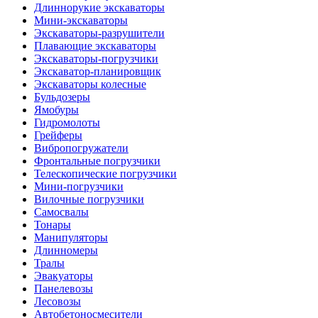
Длиннорукие экскаваторы
Мини-экскаваторы
Экскаваторы-разрушители
Плавающие экскаваторы
Экскаваторы-погрузчики
Экскаватор-планировщик
Экскаваторы колесные
Бульдозеры
Ямобуры
Гидромолоты
Грейферы
Вибро­погружатели
Фронтальные погрузчики
Телескопические погрузчики
Мини-погрузчики
Вилочные погрузчики
Самосвалы
Тонары
Манипуляторы
Длинномеры
Тралы
Эвакуаторы
Панелевозы
Лесовозы
Автобетоно­смесители