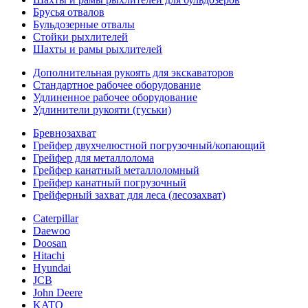
Брусья отвалов
Бульдозерные отвалы
Стойки рыхлителей
Шахты и рамы рыхлителей
Дополнительная рукоять для экскаваторов
Стандартное рабочее оборудование
Удлиненное рабочее оборудование
Удлинители рукояти (гуськи)
Бревнозахват
Грейфер двухчелюстной погрузочный/копающий
Грейфер для металлолома
Грейфер канатный металлоломный
Грейфер канатный погрузочный
Грейферный захват для леса (лесозахват)
Caterpillar
Daewoo
Doosan
Hitachi
Hyundai
JCB
John Deere
KATO