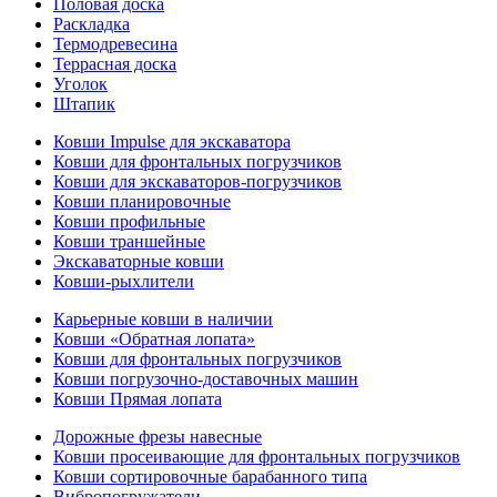
Половая доска
Раскладка
Термодревесина
Террасная доска
Уголок
Штапик
Ковши Impulse для экскаватора
Ковши для фронтальных погрузчиков
Ковши для экскаваторов-погрузчиков
Ковши планировочные
Ковши профильные
Ковши траншейные
Экскаваторные ковши
Ковши-рыхлители
Карьерные ковши в наличии
Ковши «Обратная лопата»
Ковши для фронтальных погрузчиков
Ковши погрузочно-доставочных машин
Ковши Прямая лопата
Дорожные фрезы навесные
Ковши просеивающие для фронтальных погрузчиков
Ковши сортировочные барабанного типа
Вибропогружатели