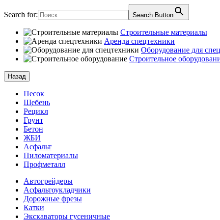
Search for:
Search Button
Строительные материалы
Аренда спецтехники
Оборудование для спе
Строительное оборудован
Назад
Песок
Щебень
Рецикл
Грунт
Бетон
ЖБИ
Асфальт
Пиломатериалы
Профметалл
Автогрейдеры
Асфальто­укладчики
Дорожные фрезы
Катки
Экскаваторы гусеничные