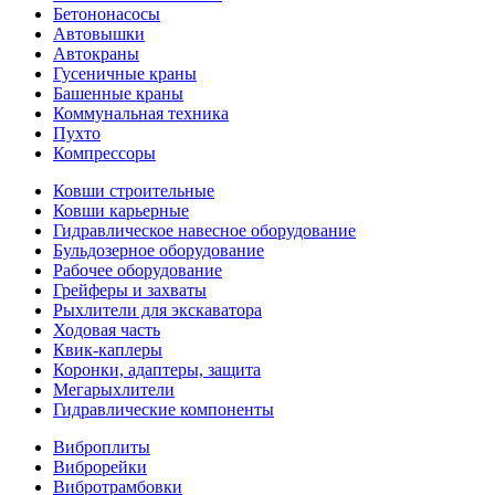
Бетононасосы
Автовышки
Автокраны
Гусеничные краны
Башенные краны
Коммунальная техника
Пухто
Компрессоры
Ковши строительные
Ковши карьерные
Гидравлическое навесное оборудование
Бульдозерное оборудование
Рабочее оборудование
Грейферы и захваты
Рыхлители для экскаватора
Ходовая часть
Квик-каплеры
Коронки, адаптеры, защита
Мегарыхлители
Гидравлические компоненты
Виброплиты
Виброрейки
Вибротрамбовки