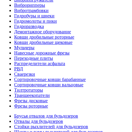
Виброрипперы
Вибротрамбовки
Гидробуры и шнеки
Гидромолоты и пики
Гидроразводка
Демонтажное оборудование
Ковши дробильные роторные
Ковши дробильные щековые
Мульчеры
Навесные дорожные фрезы
Переходные плиты
Распределители асфальта
РВД
Сваерезки
Сортировочные ковши барабанные
Сортировочные ковши вальцовые
Тилтротаторы
Траншеекопатели
Фрезы дисковые
Фрезы роторные
Брусья отвалов для бульдозеров
Отвалы для бульдозеров
Стойки рыхлителей для бульдозеров
Шахты и рамы рыхлителей для бульдозеров