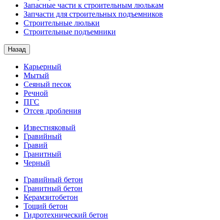
Запасные части к строительным люлькам
Запчасти для строительных подъемников
Строительные люльки
Строительные подъемники
Назад
Карьерный
Мытый
Сеяный песок
Речной
ПГС
Отсев дробления
Известняковый
Гравийный
Гравий
Гранитный
Черный
Гравийный бетон
Гранитный бетон
Керамзитобетон
Тощий бетон
Гидротехнический бетон