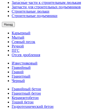
Запасные части к строительным люлькам
Запчасти для строительных подъемников
Строительные люльки
Строительные подъемники
Назад
Карьерный
Мытый
Сеяный песок
Речной
ПГС
Отсев дробления
Известняковый
Гравийный
Гравий
Гранитный
Черный
Гравийный бетон
Гранитный бетон
Керамзитобетон
Тощий бетон
Гидротехнический бетон