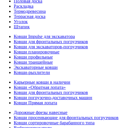
Половая доска
Раскладка
Термодревесина
Террасная доска
Уголок
Штапик
Ковши Impulse для экскаватора
Ковши для фронтальных погрузчиков
Ковши для экскаваторов-погрузчиков
Ковши планировочные
Ковши профильные
Ковши траншейные
Экскаваторные ковши
Ковши-рыхлители
Карьерные ковши в наличии
Ковши «Обратная лопата»
Ковши для фронтальных погрузчиков
Ковши погрузочно-доставочных машин
Ковши Прямая лопата
Дорожные фрезы навесные
Ковши просеивающие для фронтальных погрузчиков
Ковши сортировочные барабанного типа
Вибропогружатели