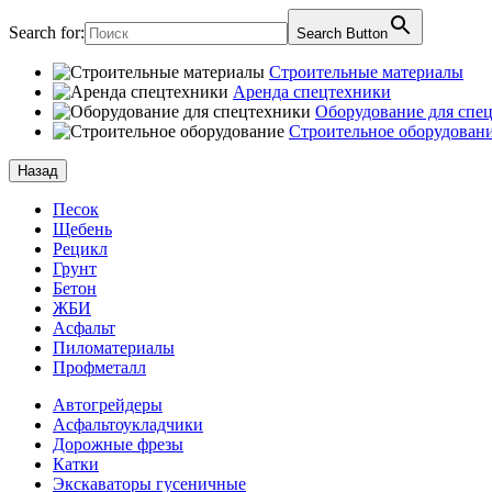
Search for:
Search Button
Строительные материалы
Аренда спецтехники
Оборудование для спе
Строительное оборудован
Назад
Песок
Щебень
Рецикл
Грунт
Бетон
ЖБИ
Асфальт
Пиломатериалы
Профметалл
Автогрейдеры
Асфальто­укладчики
Дорожные фрезы
Катки
Экскаваторы гусеничные