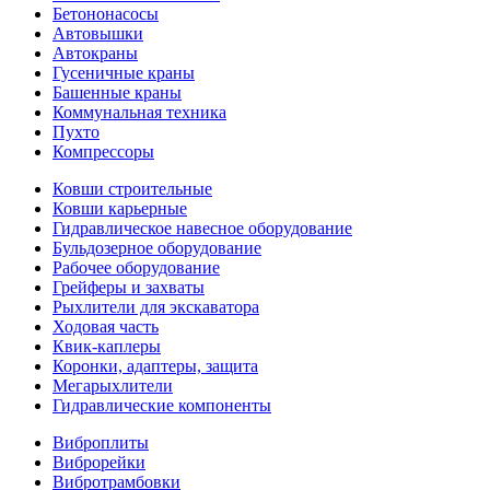
Бетононасосы
Автовышки
Автокраны
Гусеничные краны
Башенные краны
Коммунальная техника
Пухто
Компрессоры
Ковши строительные
Ковши карьерные
Гидравлическое навесное оборудование
Бульдозерное оборудование
Рабочее оборудование
Грейферы и захваты
Рыхлители для экскаватора
Ходовая часть
Квик-каплеры
Коронки, адаптеры, защита
Мегарыхлители
Гидравлические компоненты
Виброплиты
Виброрейки
Вибротрамбовки