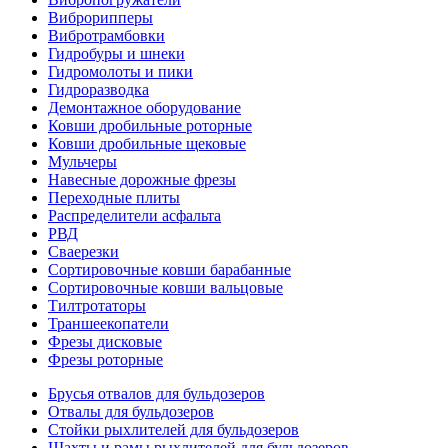
Виброрипперы
Вибротрамбовки
Гидробуры и шнеки
Гидромолоты и пики
Гидроразводка
Демонтажное оборудование
Ковши дробильные роторные
Ковши дробильные щековые
Мульчеры
Навесные дорожные фрезы
Переходные плиты
Распределители асфальта
РВД
Сваерезки
Сортировочные ковши барабанные
Сортировочные ковши вальцовые
Тилтротаторы
Траншеекопатели
Фрезы дисковые
Фрезы роторные
Брусья отвалов для бульдозеров
Отвалы для бульдозеров
Стойки рыхлителей для бульдозеров
Шахты и рамы рыхлителей для бульдозеров