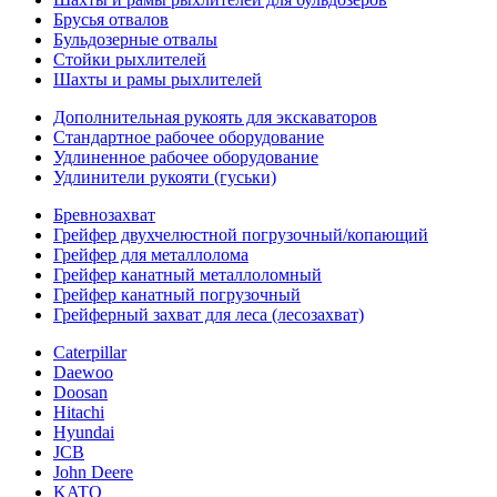
Брусья отвалов
Бульдозерные отвалы
Стойки рыхлителей
Шахты и рамы рыхлителей
Дополнительная рукоять для экскаваторов
Стандартное рабочее оборудование
Удлиненное рабочее оборудование
Удлинители рукояти (гуськи)
Бревнозахват
Грейфер двухчелюстной погрузочный/копающий
Грейфер для металлолома
Грейфер канатный металлоломный
Грейфер канатный погрузочный
Грейферный захват для леса (лесозахват)
Caterpillar
Daewoo
Doosan
Hitachi
Hyundai
JCB
John Deere
KATO