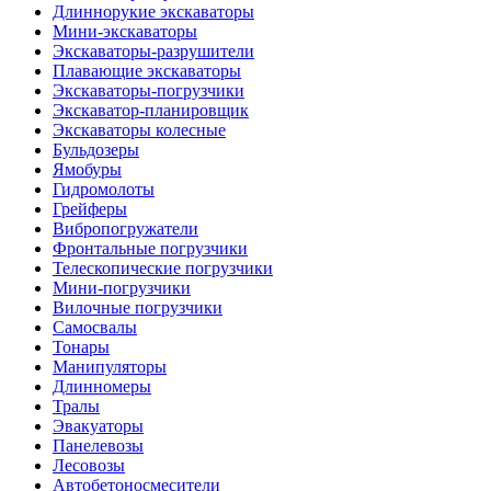
Длиннорукие экскаваторы
Мини-экскаваторы
Экскаваторы-разрушители
Плавающие экскаваторы
Экскаваторы-погрузчики
Экскаватор-планировщик
Экскаваторы колесные
Бульдозеры
Ямобуры
Гидромолоты
Грейферы
Вибро­погружатели
Фронтальные погрузчики
Телескопические погрузчики
Мини-погрузчики
Вилочные погрузчики
Самосвалы
Тонары
Манипуляторы
Длинномеры
Тралы
Эвакуаторы
Панелевозы
Лесовозы
Автобетоно­смесители