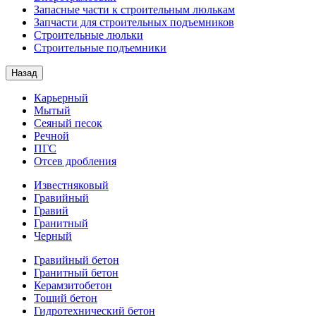
Запасные части к строительным люлькам
Запчасти для строительных подъемников
Строительные люльки
Строительные подъемники
Назад
Карьерный
Мытый
Сеяный песок
Речной
ПГС
Отсев дробления
Известняковый
Гравийный
Гравий
Гранитный
Черный
Гравийный бетон
Гранитный бетон
Керамзитобетон
Тощий бетон
Гидротехнический бетон