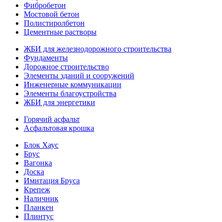
Фибробетон
Мостовой бетон
Полистиролбетон
Цементные растворы
ЖБИ для железнодорожного строительства
Фундаменты
Дорожное строительство
Элементы зданий и сооружений
Инженерные коммуникации
Элементы благоустройства
ЖБИ для энергетики
Горячий асфальт
Асфальтовая крошка
Блок Хаус
Брус
Вагонка
Доска
Имитация Бруса
Крепеж
Наличник
Планкен
Плинтус