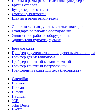
Шахты и рамы рыхлителей для бульдозеров
Брусья отвалов
Бульдозерные отвалы
Стойки рыхлителей
Шахты и рамы рыхлителей
Дополнительная рукоять для экскаваторов
Стандартное рабочее оборудование
Удлиненное рабочее оборудование
Удлинители рукояти (гуськи)
Бревнозахват
Грейфер двухчелюстной погрузочный/копающий
Грейфер для металлолома
Грейфер канатный металлоломный
Грейфер канатный погрузочный
Грейферный захват для леса (лесозахват)
Caterpillar
Daewoo
Doosan
Hitachi
Hyundai
JCB
John Deere
KATO