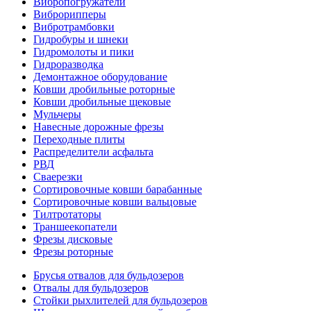
Вибропогружатели
Виброрипперы
Вибротрамбовки
Гидробуры и шнеки
Гидромолоты и пики
Гидроразводка
Демонтажное оборудование
Ковши дробильные роторные
Ковши дробильные щековые
Мульчеры
Навесные дорожные фрезы
Переходные плиты
Распределители асфальта
РВД
Сваерезки
Сортировочные ковши барабанные
Сортировочные ковши вальцовые
Тилтротаторы
Траншеекопатели
Фрезы дисковые
Фрезы роторные
Брусья отвалов для бульдозеров
Отвалы для бульдозеров
Стойки рыхлителей для бульдозеров