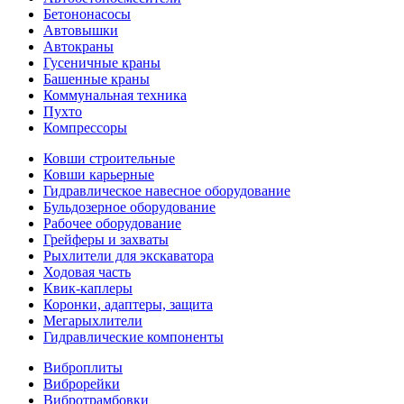
Бетононасосы
Автовышки
Автокраны
Гусеничные краны
Башенные краны
Коммунальная техника
Пухто
Компрессоры
Ковши строительные
Ковши карьерные
Гидравлическое навесное оборудование
Бульдозерное оборудование
Рабочее оборудование
Грейферы и захваты
Рыхлители для экскаватора
Ходовая часть
Квик-каплеры
Коронки, адаптеры, защита
Мегарыхлители
Гидравлические компоненты
Виброплиты
Виброрейки
Вибротрамбовки