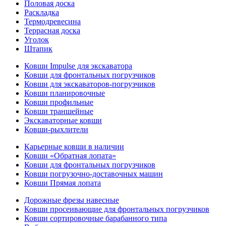
Половая доска
Раскладка
Термодревесина
Террасная доска
Уголок
Штапик
Ковши Impulse для экскаватора
Ковши для фронтальных погрузчиков
Ковши для экскаваторов-погрузчиков
Ковши планировочные
Ковши профильные
Ковши траншейные
Экскаваторные ковши
Ковши-рыхлители
Карьерные ковши в наличии
Ковши «Обратная лопата»
Ковши для фронтальных погрузчиков
Ковши погрузочно-доставочных машин
Ковши Прямая лопата
Дорожные фрезы навесные
Ковши просеивающие для фронтальных погрузчиков
Ковши сортировочные барабанного типа