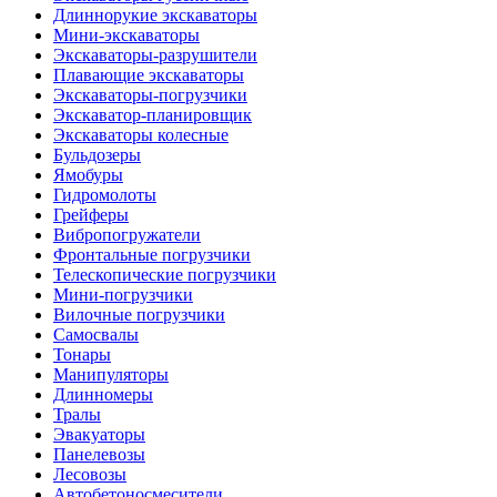
Длиннорукие экскаваторы
Мини-экскаваторы
Экскаваторы-разрушители
Плавающие экскаваторы
Экскаваторы-погрузчики
Экскаватор-планировщик
Экскаваторы колесные
Бульдозеры
Ямобуры
Гидромолоты
Грейферы
Вибро­погружатели
Фронтальные погрузчики
Телескопические погрузчики
Мини-погрузчики
Вилочные погрузчики
Самосвалы
Тонары
Манипуляторы
Длинномеры
Тралы
Эвакуаторы
Панелевозы
Лесовозы
Автобетоно­смесители