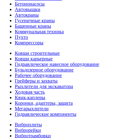
Бетононасосы
Автовышки
Автокраны
Гусеничные краны
Башенные краны
Коммунальная техника
Пухто
Компрессоры
Ковши строительные
Ковши карьерные
Гидравлическое навесное оборудование
Бульдозерное оборудование
Рабочее оборудование
Грейферы и захваты
Рыхлители для экскаватора
Ходовая часть
Квик-каплеры
Коронки, адаптеры, защита
Мегарыхлители
Гидравлические компоненты
Виброплиты
Виброрейки
Вибротрамбовки