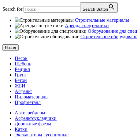
Search for:
Search Button
Строительные материалы
Аренда спецтехники
Оборудование для спе
Строительное оборудован
Назад
Песок
Щебень
Рецикл
Грунт
Бетон
ЖБИ
Асфальт
Пиломатериалы
Профметалл
Автогрейдеры
Асфальто­укладчики
Дорожные фрезы
Катки
Экскаваторы гусеничные