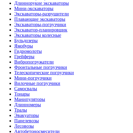
Длиннорукие экскаваторы
Мини-экскаваторы
Экскаваторы-разрушители
Плавающие экскаваторы
Экскаваторы-погрузчики
Экскаватор-планировщик
Экскаваторы колесные
Бульдозеры
Ямобуры
Гидромолоты
Грейферы
Вибро­погружатели
Фронтальные погрузчики
Телескопические погрузчики
Мини-погрузчики
Вилочные погрузчики
Самосвалы
Тонары
Манипуляторы
Длинномеры
Тралы
Эвакуаторы
Панелевозы
Лесовозы
Автобетоно­смесители