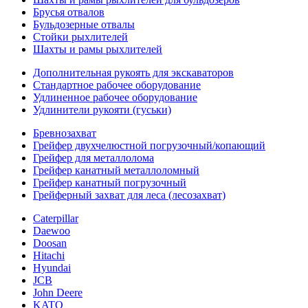
Брусья отвалов
Бульдозерные отвалы
Стойки рыхлителей
Шахты и рамы рыхлителей
Дополнительная рукоять для экскаваторов
Стандартное рабочее оборудование
Удлиненное рабочее оборудование
Удлинители рукояти (гуськи)
Бревнозахват
Грейфер двухчелюстной погрузочный/копающий
Грейфер для металлолома
Грейфер канатный металлоломный
Грейфер канатный погрузочный
Грейферный захват для леса (лесозахват)
Caterpillar
Daewoo
Doosan
Hitachi
Hyundai
JCB
John Deere
KATO