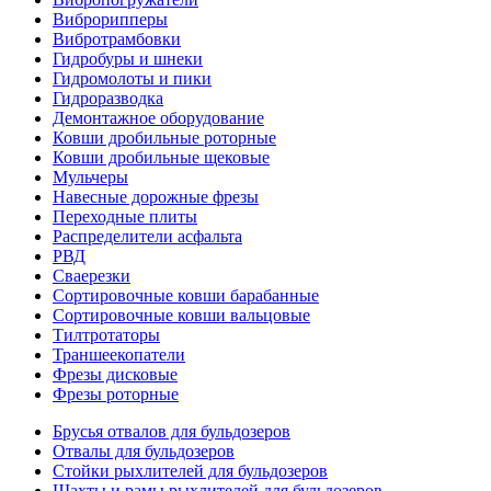
Виброрипперы
Вибротрамбовки
Гидробуры и шнеки
Гидромолоты и пики
Гидроразводка
Демонтажное оборудование
Ковши дробильные роторные
Ковши дробильные щековые
Мульчеры
Навесные дорожные фрезы
Переходные плиты
Распределители асфальта
РВД
Сваерезки
Сортировочные ковши барабанные
Сортировочные ковши вальцовые
Тилтротаторы
Траншеекопатели
Фрезы дисковые
Фрезы роторные
Брусья отвалов для бульдозеров
Отвалы для бульдозеров
Стойки рыхлителей для бульдозеров
Шахты и рамы рыхлителей для бульдозеров