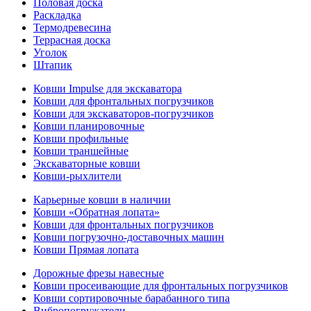
Половая доска
Раскладка
Термодревесина
Террасная доска
Уголок
Штапик
Ковши Impulse для экскаватора
Ковши для фронтальных погрузчиков
Ковши для экскаваторов-погрузчиков
Ковши планировочные
Ковши профильные
Ковши траншейные
Экскаваторные ковши
Ковши-рыхлители
Карьерные ковши в наличии
Ковши «Обратная лопата»
Ковши для фронтальных погрузчиков
Ковши погрузочно-доставочных машин
Ковши Прямая лопата
Дорожные фрезы навесные
Ковши просеивающие для фронтальных погрузчиков
Ковши сортировочные барабанного типа
Вибропогружатели