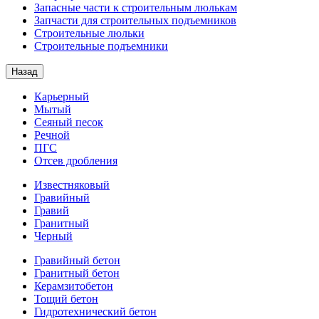
Запасные части к строительным люлькам
Запчасти для строительных подъемников
Строительные люльки
Строительные подъемники
Назад
Карьерный
Мытый
Сеяный песок
Речной
ПГС
Отсев дробления
Известняковый
Гравийный
Гравий
Гранитный
Черный
Гравийный бетон
Гранитный бетон
Керамзитобетон
Тощий бетон
Гидротехнический бетон