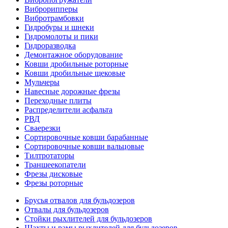
Виброрипперы
Вибротрамбовки
Гидробуры и шнеки
Гидромолоты и пики
Гидроразводка
Демонтажное оборудование
Ковши дробильные роторные
Ковши дробильные щековые
Мульчеры
Навесные дорожные фрезы
Переходные плиты
Распределители асфальта
РВД
Сваерезки
Сортировочные ковши барабанные
Сортировочные ковши вальцовые
Тилтротаторы
Траншеекопатели
Фрезы дисковые
Фрезы роторные
Брусья отвалов для бульдозеров
Отвалы для бульдозеров
Стойки рыхлителей для бульдозеров
Шахты и рамы рыхлителей для бульдозеров