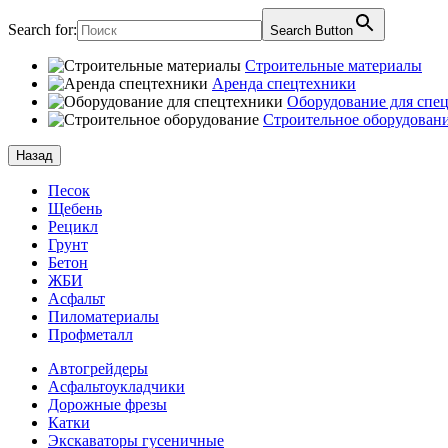
Search for:
Search Button
Строительные материалы
Аренда спецтехники
Оборудование для спе
Строительное оборудован
Назад
Песок
Щебень
Рецикл
Грунт
Бетон
ЖБИ
Асфальт
Пиломатериалы
Профметалл
Автогрейдеры
Асфальто­укладчики
Дорожные фрезы
Катки
Экскаваторы гусеничные