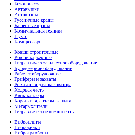
Бетононасосы
Автовышки
Автокраны
Гусеничные краны
Башенные краны
Коммунальная техника
Пухто
Компрессоры
Ковши строительные
Ковши карьерные
Гидравлическое навесное оборудование
Бульдозерное оборудование
Рабочее оборудование
Грейферы и захваты
Рыхлители для экскаватора
Ходовая часть
Квик-каплеры
Коронки, адаптеры, защита
Мегарыхлители
Гидравлические компоненты
Виброплиты
Виброрейки
Вибротрамбовки