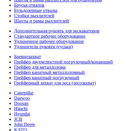
Брусья отвалов
Бульдозерные отвалы
Стойки рыхлителей
Шахты и рамы рыхлителей
Дополнительная рукоять для экскаваторов
Стандартное рабочее оборудование
Удлиненное рабочее оборудование
Удлинители рукояти (гуськи)
Бревнозахват
Грейфер двухчелюстной погрузочный/копающий
Грейфер для металлолома
Грейфер канатный металлоломный
Грейфер канатный погрузочный
Грейферный захват для леса (лесозахват)
Caterpillar
Daewoo
Doosan
Hitachi
Hyundai
JCB
John Deere
KATO