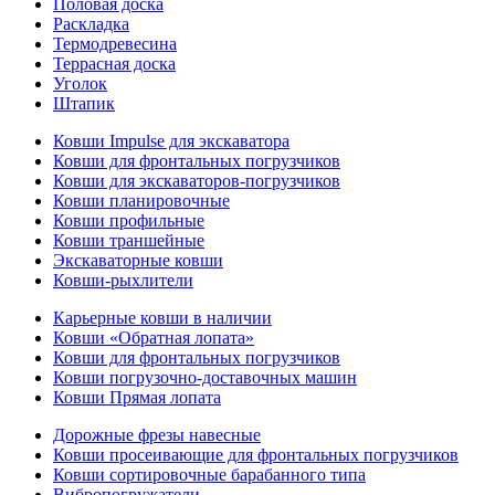
Половая доска
Раскладка
Термодревесина
Террасная доска
Уголок
Штапик
Ковши Impulse для экскаватора
Ковши для фронтальных погрузчиков
Ковши для экскаваторов-погрузчиков
Ковши планировочные
Ковши профильные
Ковши траншейные
Экскаваторные ковши
Ковши-рыхлители
Карьерные ковши в наличии
Ковши «Обратная лопата»
Ковши для фронтальных погрузчиков
Ковши погрузочно-доставочных машин
Ковши Прямая лопата
Дорожные фрезы навесные
Ковши просеивающие для фронтальных погрузчиков
Ковши сортировочные барабанного типа
Вибропогружатели