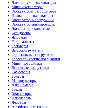
Длиннорукие экскаваторы
Мини-экскаваторы
Экскаваторы-разрушители
Плавающие экскаваторы
Экскаваторы-погрузчики
Экскаватор-планировщик
Экскаваторы колесные
Бульдозеры
Ямобуры
Гидромолоты
Грейферы
Вибро­погружатели
Фронтальные погрузчики
Телескопические погрузчики
Мини-погрузчики
Вилочные погрузчики
Самосвалы
Тонары
Манипуляторы
Длинномеры
Тралы
Эвакуаторы
Панелевозы
Лесовозы
Автобетоно­смесители