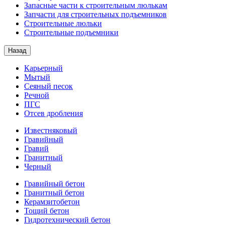
Запасные части к строительным люлькам
Запчасти для строительных подъемников
Строительные люльки
Строительные подъемники
Назад
Карьерный
Мытый
Сеяный песок
Речной
ПГС
Отсев дробления
Известняковый
Гравийный
Гравий
Гранитный
Черный
Гравийный бетон
Гранитный бетон
Керамзитобетон
Тощий бетон
Гидротехнический бетон