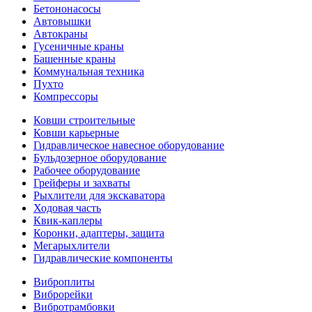
Бетононасосы
Автовышки
Автокраны
Гусеничные краны
Башенные краны
Коммунальная техника
Пухто
Компрессоры
Ковши строительные
Ковши карьерные
Гидравлическое навесное оборудование
Бульдозерное оборудование
Рабочее оборудование
Грейферы и захваты
Рыхлители для экскаватора
Ходовая часть
Квик-каплеры
Коронки, адаптеры, защита
Мегарыхлители
Гидравлические компоненты
Виброплиты
Виброрейки
Вибротрамбовки