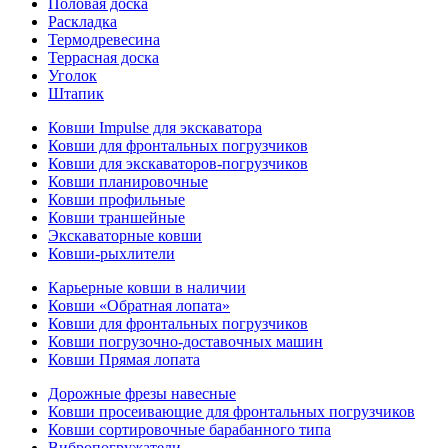
Половая доска
Раскладка
Термодревесина
Террасная доска
Уголок
Штапик
Ковши Impulse для экскаватора
Ковши для фронтальных погрузчиков
Ковши для экскаваторов-погрузчиков
Ковши планировочные
Ковши профильные
Ковши траншейные
Экскаваторные ковши
Ковши-рыхлители
Карьерные ковши в наличии
Ковши «Обратная лопата»
Ковши для фронтальных погрузчиков
Ковши погрузочно-доставочных машин
Ковши Прямая лопата
Дорожные фрезы навесные
Ковши просеивающие для фронтальных погрузчиков
Ковши сортировочные барабанного типа
Вибропогружатели