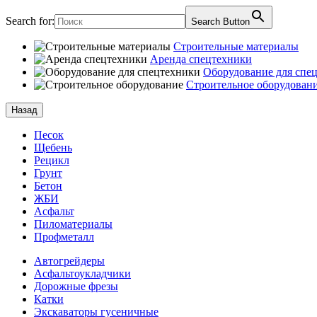
Search for:
Search Button
Строительные материалы
Аренда спецтехники
Оборудование для спе
Строительное оборудован
Назад
Песок
Щебень
Рецикл
Грунт
Бетон
ЖБИ
Асфальт
Пиломатериалы
Профметалл
Автогрейдеры
Асфальто­укладчики
Дорожные фрезы
Катки
Экскаваторы гусеничные