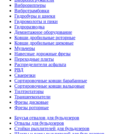
Виброрипперы
Вибротрамбовки
Гидробуры и шнеки
Гидромолоты и пики
Гидроразводка
Демонтажное оборудование
Ковши дробильные роторные
Ковши дробильные щековые
Мульчеры
Навесные дорожные фрезы
Переходные плиты
Распределители асфальта
РВД
Сваерезки
Сортировочные ковши барабанные
Сортировочные ковши вальцовые
Тилтротаторы
Траншеекопатели
Фрезы дисковые
Фрезы роторные
Брусья отвалов для бульдозеров
Отвалы для бульдозеров
Стойки рыхлителей для бульдозеров
Шахты и рамы рыхлителей для бульдозеров