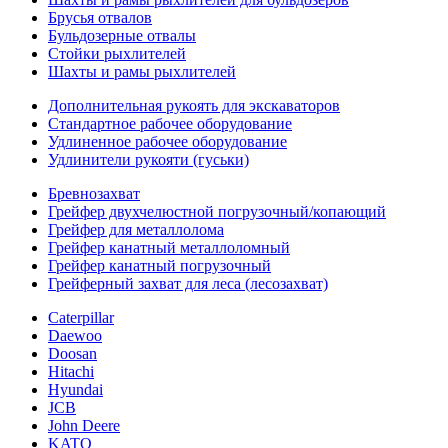
Брусья отвалов
Бульдозерные отвалы
Стойки рыхлителей
Шахты и рамы рыхлителей
Дополнительная рукоять для экскаваторов
Стандартное рабочее оборудование
Удлиненное рабочее оборудование
Удлинители рукояти (гуськи)
Бревнозахват
Грейфер двухчелюстной погрузочный/копающий
Грейфер для металлолома
Грейфер канатный металлоломный
Грейфер канатный погрузочный
Грейферный захват для леса (лесозахват)
Caterpillar
Daewoo
Doosan
Hitachi
Hyundai
JCB
John Deere
KATO