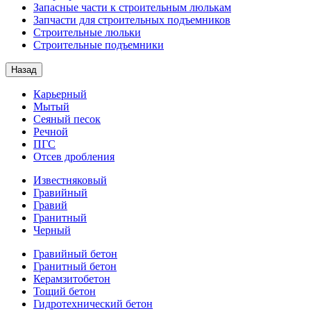
Запасные части к строительным люлькам
Запчасти для строительных подъемников
Строительные люльки
Строительные подъемники
Назад
Карьерный
Мытый
Сеяный песок
Речной
ПГС
Отсев дробления
Известняковый
Гравийный
Гравий
Гранитный
Черный
Гравийный бетон
Гранитный бетон
Керамзитобетон
Тощий бетон
Гидротехнический бетон