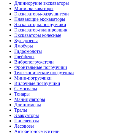
Длиннорукие экскаваторы
Мини-экскаваторы
Экскаваторы-разрушители
Плавающие экскаваторы
Экскаваторы-погрузчики
Экскаватор-планировщик
Экскаваторы колесные
Бульдозеры
Ямобуры
Гидромолоты
Грейферы
Вибро­погружатели
Фронтальные погрузчики
Телескопические погрузчики
Мини-погрузчики
Вилочные погрузчики
Самосвалы
Тонары
Манипуляторы
Длинномеры
Тралы
Эвакуаторы
Панелевозы
Лесовозы
Автобетоно­смесители