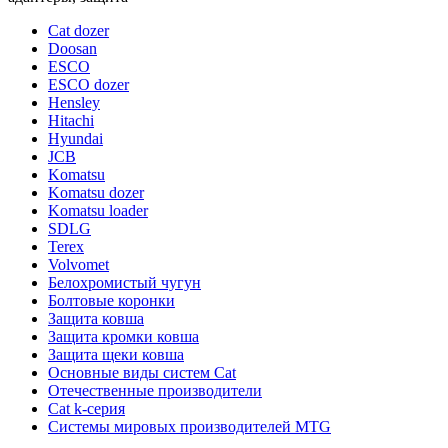
Cat dozer
Doosan
ESCO
ESCO dozer
Hensley
Hitachi
Hyundai
JCB
Komatsu
Komatsu dozer
Komatsu loader
SDLG
Terex
Volvomet
Белохромистый чугун
Болтовые коронки
Защита ковша
Защита кромки ковша
Защита щеки ковша
Основные виды систем Cat
Отечественные производители
Сat k-серия
Системы мировых производителей MTG