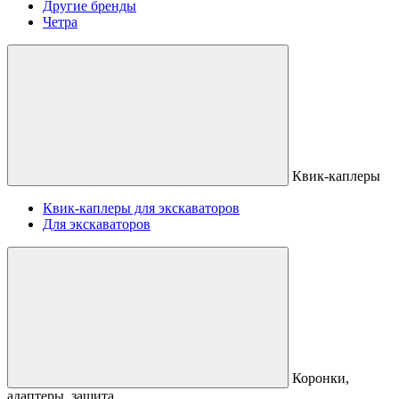
Другие бренды
Четра
Квик-каплеры
Квик-каплеры для экскаваторов
Для экскаваторов
Коронки,
адаптеры, защита