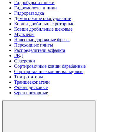
Гидробуры и шнеки
Гидромолоты и пики
Гидроразводка
Демонтажное оборудование
Ковши дробильные роторные
Ковши дробильные щековые
Мульчеры
Навесные дорожные фрезы
Переходные плиты
Распределители асфальта
РВД
Сваерезки
Сортировочные ковши барабанные
Сортировочные ковши вальцовые
Тилтротаторы
Траншеекопатели
Фрезы дисковые
Фрезы роторные