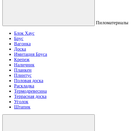
Пиломатериалы
Блок Хаус
Брус
Вагонка
Доска
Имитация Бруса
Крепеж
Наличник
Планкен
Плинтус
Половая доска
Раскладка
Термодревесина
Террасная доска
Уголок
Штапик