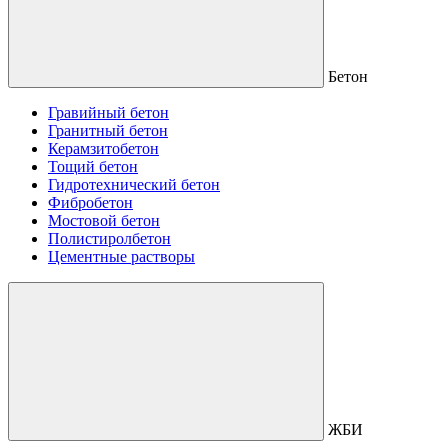
Бетон
Гравийный бетон
Гранитный бетон
Керамзитобетон
Тощий бетон
Гидротехнический бетон
Фибробетон
Мостовой бетон
Полистиролбетон
Цементные растворы
ЖБИ