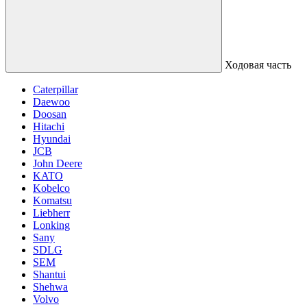
Ходовая часть
Caterpillar
Daewoo
Doosan
Hitachi
Hyundai
JCB
John Deere
KATO
Kobelco
Komatsu
Liebherr
Lonking
Sany
SDLG
SEM
Shantui
Shehwa
Volvo