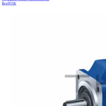
Все
955K