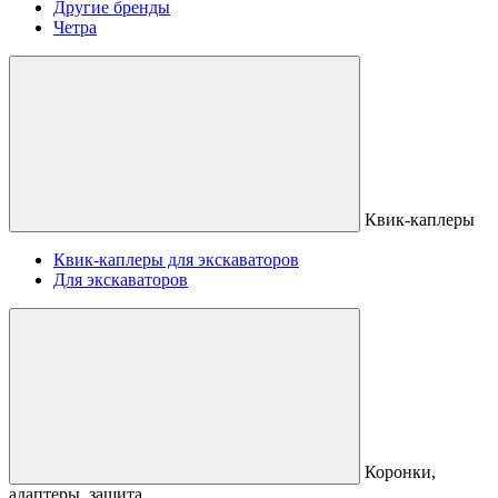
Другие бренды
Четра
Квик-каплеры
Квик-каплеры для экскаваторов
Для экскаваторов
Коронки,
адаптеры, защита