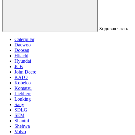
Ходовая часть
Caterpillar
Daewoo
Doosan
Hitachi
Hyundai
JCB
John Deere
KATO
Kobelco
Komatsu
Liebherr
Lonking
Sany
SDLG
SEM
Shantui
Shehwa
Volvo