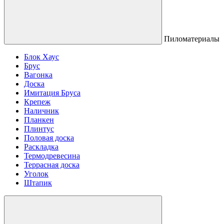
Пиломатериалы
Блок Хаус
Брус
Вагонка
Доска
Имитация Бруса
Крепеж
Наличник
Планкен
Плинтус
Половая доска
Раскладка
Термодревесина
Террасная доска
Уголок
Штапик