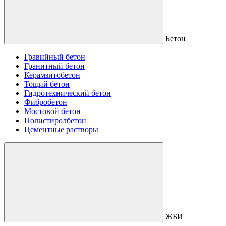
Бетон
Гравийный бетон
Гранитный бетон
Керамзитобетон
Тощий бетон
Гидротехнический бетон
Фибробетон
Мостовой бетон
Полистиролбетон
Цементные растворы
ЖБИ