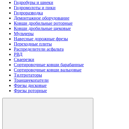
Гидробуры и шнеки
Гидромолоты и пики
Гидроразводка
Демонтажное оборудование
Ковши дробильные роторные
Ковши дробильные щековые
Мульчеры
Навесные дорожные фрезы
Переходные плиты
Распределители асфальта
РВД
Сваерезки
Сортировочные ковши барабанные
Сортировочные ковши вальцовые
Тилтротаторы
Траншеекопатели
Фрезы дисковые
Фрезы роторные