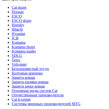
Cat dozer
Doosan
ESCO
ESCO dozer
Hensley
Hitachi
Hyundai
JCB
Komatsu
Komatsu dozer
Komatsu loader
SDLG
Terex
Volvomet
Белохромистый чугун
Болтовые коронки
Защита ковша
Защита кромки ковша
Защита щеки ковша
Основные виды систем Cat
Отечественные производители
Сat k-серия
Системы мировых производителей MTG