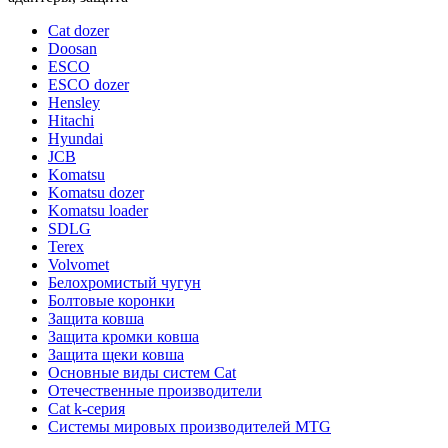
Cat dozer
Doosan
ESCO
ESCO dozer
Hensley
Hitachi
Hyundai
JCB
Komatsu
Komatsu dozer
Komatsu loader
SDLG
Terex
Volvomet
Белохромистый чугун
Болтовые коронки
Защита ковша
Защита кромки ковша
Защита щеки ковша
Основные виды систем Cat
Отечественные производители
Сat k-серия
Системы мировых производителей MTG