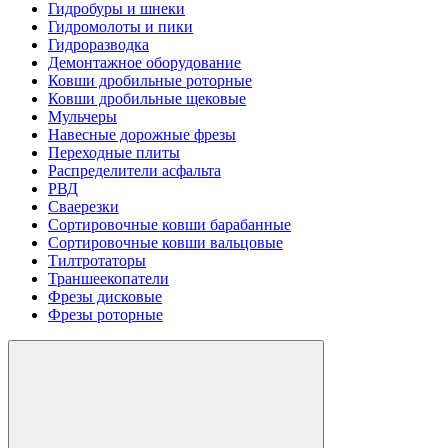
Гидробуры и шнеки
Гидромолоты и пики
Гидроразводка
Демонтажное оборудование
Ковши дробильные роторные
Ковши дробильные щековые
Мульчеры
Навесные дорожные фрезы
Переходные плиты
Распределители асфальта
РВД
Сваерезки
Сортировочные ковши барабанные
Сортировочные ковши вальцовые
Тилтротаторы
Траншеекопатели
Фрезы дисковые
Фрезы роторные