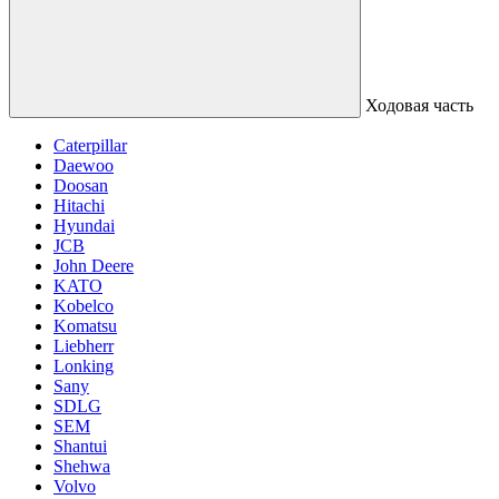
Ходовая часть
Caterpillar
Daewoo
Doosan
Hitachi
Hyundai
JCB
John Deere
KATO
Kobelco
Komatsu
Liebherr
Lonking
Sany
SDLG
SEM
Shantui
Shehwa
Volvo