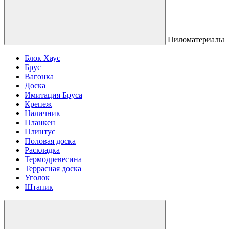
Пиломатериалы
Блок Хаус
Брус
Вагонка
Доска
Имитация Бруса
Крепеж
Наличник
Планкен
Плинтус
Половая доска
Раскладка
Термодревесина
Террасная доска
Уголок
Штапик