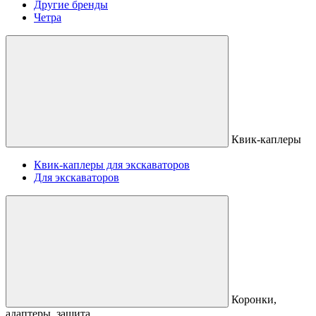
Другие бренды
Четра
Квик-каплеры
Квик-каплеры для экскаваторов
Для экскаваторов
Коронки,
адаптеры, защита