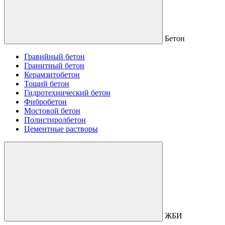
Бетон
Гравийный бетон
Гранитный бетон
Керамзитобетон
Тощий бетон
Гидротехнический бетон
Фибробетон
Мостовой бетон
Полистиролбетон
Цементные растворы
ЖБИ