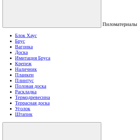
Пиломатериалы
Блок Хаус
Брус
Вагонка
Доска
Имитация Бруса
Крепеж
Наличник
Планкен
Плинтус
Половая доска
Раскладка
Термодревесина
Террасная доска
Уголок
Штапик