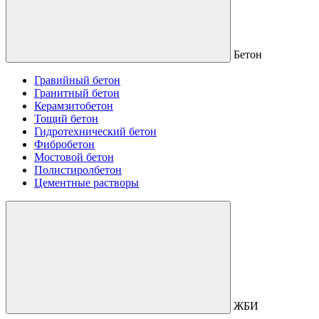
Бетон
Гравийный бетон
Гранитный бетон
Керамзитобетон
Тощий бетон
Гидротехнический бетон
Фибробетон
Мостовой бетон
Полистиролбетон
Цементные растворы
ЖБИ