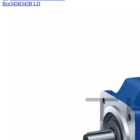
Все
345B
345B L
D