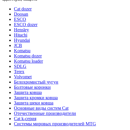
Cat dozer
Doosan
ESCO
ESCO dozer
Hensley
Hitachi
Hyundai
JCB
Komatsu
Komatsu dozer
Komatsu loader
SDLG
Terex
Volvomet
Белохромистый чугун
Болтовые коронки
Защита ковша
Защита кромки ковша
Защита щеки ковша
Основные виды систем Cat
Отечественные производители
Сat k-серия
Системы мировых производителей MTG