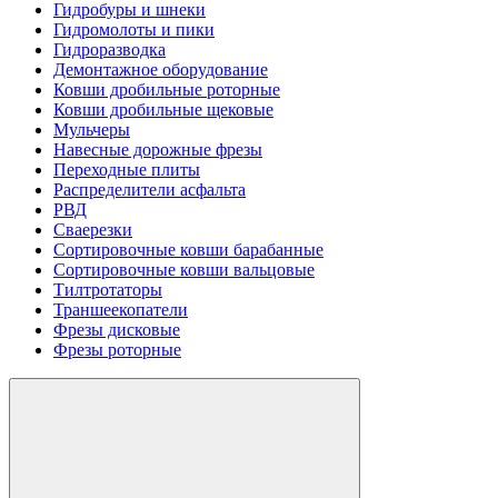
Гидробуры и шнеки
Гидромолоты и пики
Гидроразводка
Демонтажное оборудование
Ковши дробильные роторные
Ковши дробильные щековые
Мульчеры
Навесные дорожные фрезы
Переходные плиты
Распределители асфальта
РВД
Сваерезки
Сортировочные ковши барабанные
Сортировочные ковши вальцовые
Тилтротаторы
Траншеекопатели
Фрезы дисковые
Фрезы роторные