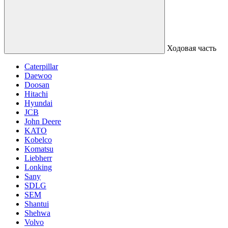
Ходовая часть
Caterpillar
Daewoo
Doosan
Hitachi
Hyundai
JCB
John Deere
KATO
Kobelco
Komatsu
Liebherr
Lonking
Sany
SDLG
SEM
Shantui
Shehwa
Volvo