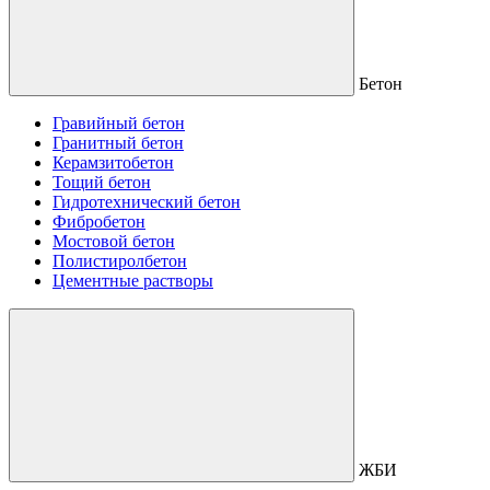
Бетон
Гравийный бетон
Гранитный бетон
Керамзитобетон
Тощий бетон
Гидротехнический бетон
Фибробетон
Мостовой бетон
Полистиролбетон
Цементные растворы
ЖБИ