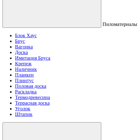
Пиломатериалы
Блок Хаус
Брус
Вагонка
Доска
Имитация Бруса
Крепеж
Наличник
Планкен
Плинтус
Половая доска
Раскладка
Термодревесина
Террасная доска
Уголок
Штапик