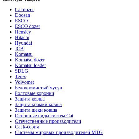
Cat dozer
Doosan
ESCO
ESCO dozer
Hensley
Hitachi
Hyundai
JCB
Komatsu
Komatsu dozer
Komatsu loader
SDLG
Terex
Volvomet
Белохромистый чугун
Болтовые коронки
Защита ковша
Защита кромки ковша
Защита щеки ковша
Основные виды систем Cat
Отечественные производители
Сat k-серия
Системы мировых производителей MTG