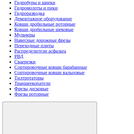
Гидробуры и шнеки
Гидромолоты и пики
Гидроразводка
Демонтажное оборудование
Ковши дробильные роторные
Ковши дробильные щековые
Мульчеры
Навесные дорожные фрезы
Переходные плиты
Распределители асфальта
РВД
Сваерезки
Сортировочные ковши барабанные
Сортировочные ковши вальцовые
Тилтротаторы
Траншеекопатели
Фрезы дисковые
Фрезы роторные