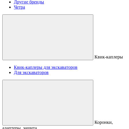
Другие бренды
Четра
Квик-каплеры
Квик-каплеры для экскаваторов
Для экскаваторов
Коронки,
адаптеры, защита