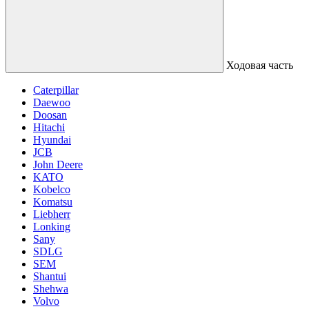
Ходовая часть
Caterpillar
Daewoo
Doosan
Hitachi
Hyundai
JCB
John Deere
KATO
Kobelco
Komatsu
Liebherr
Lonking
Sany
SDLG
SEM
Shantui
Shehwa
Volvo