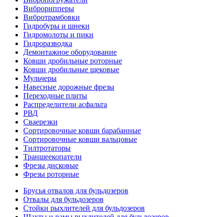
Виброрипперы
Вибротрамбовки
Гидробуры и шнеки
Гидромолоты и пики
Гидроразводка
Демонтажное оборудование
Ковши дробильные роторные
Ковши дробильные щековые
Мульчеры
Навесные дорожные фрезы
Переходные плиты
Распределители асфальта
РВД
Сваерезки
Сортировочные ковши барабанные
Сортировочные ковши вальцовые
Тилтротаторы
Траншеекопатели
Фрезы дисковые
Фрезы роторные
Брусья отвалов для бульдозеров
Отвалы для бульдозеров
Стойки рыхлителей для бульдозеров
Шахты и рамы рыхлителей для бульдозеров