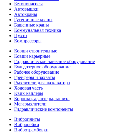
Бетононасосы
Автовышки
Автокраны
Гусеничные краны
Башенные краны
Коммунальная техника
Пухто
Компрессоры
Ковши строительные
Ковши карьерные
Гидравлическое навесное оборудование
Бульдозерное оборудование
Рабочее оборудование
Грейферы и захваты
Рыхлители для экскаватора
Ходовая часть
Квик-каплеры
Коронки, адаптеры, защита
Мегарыхлители
Гидравлические компоненты
Виброплиты
Виброрейки
Вибротрамбовки