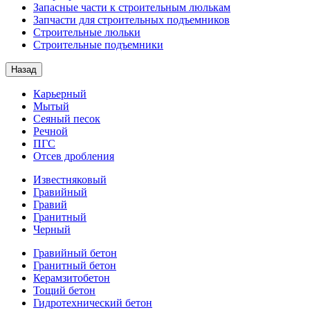
Запасные части к строительным люлькам
Запчасти для строительных подъемников
Строительные люльки
Строительные подъемники
Назад
Карьерный
Мытый
Сеяный песок
Речной
ПГС
Отсев дробления
Известняковый
Гравийный
Гравий
Гранитный
Черный
Гравийный бетон
Гранитный бетон
Керамзитобетон
Тощий бетон
Гидротехнический бетон