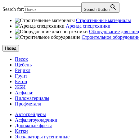
Search for:
Search Button
Строительные материалы
Аренда спецтехники
Оборудование для спе
Строительное оборудован
Назад
Песок
Щебень
Рецикл
Грунт
Бетон
ЖБИ
Асфальт
Пиломатериалы
Профметалл
Автогрейдеры
Асфальто­укладчики
Дорожные фрезы
Катки
Экскаваторы гусеничные