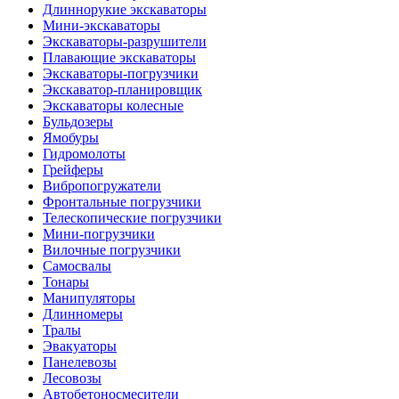
Длиннорукие экскаваторы
Мини-экскаваторы
Экскаваторы-разрушители
Плавающие экскаваторы
Экскаваторы-погрузчики
Экскаватор-планировщик
Экскаваторы колесные
Бульдозеры
Ямобуры
Гидромолоты
Грейферы
Вибро­погружатели
Фронтальные погрузчики
Телескопические погрузчики
Мини-погрузчики
Вилочные погрузчики
Самосвалы
Тонары
Манипуляторы
Длинномеры
Тралы
Эвакуаторы
Панелевозы
Лесовозы
Автобетоно­смесители