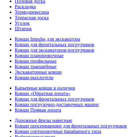
Половая доска
Раскладка
Термодревесина
Террасная доска
Уголок
Штапик
Ковши Impulse для экскаватора
Ковши для фронтальных погрузчиков
Ковши для экскаваторов-погрузчиков
Ковши планировочные
Ковши профильные
Ковши траншейные
Экскаваторные ковши
Ковши-рыхлители
Карьерные ковши в наличии
Ковши «Обратная лопата»
Ковши для фронтальных погрузчиков
Ковши погрузочно-доставочных машин
Ковши Прямая лопата
Дорожные фрезы навесные
Ковши просеивающие для фронтальных погрузчиков
Ковши сортировочные барабанного типа
Вибропогружатели