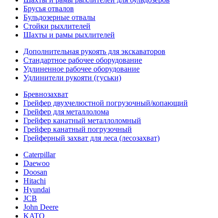
Брусья отвалов
Бульдозерные отвалы
Стойки рыхлителей
Шахты и рамы рыхлителей
Дополнительная рукоять для экскаваторов
Стандартное рабочее оборудование
Удлиненное рабочее оборудование
Удлинители рукояти (гуськи)
Бревнозахват
Грейфер двухчелюстной погрузочный/копающий
Грейфер для металлолома
Грейфер канатный металлоломный
Грейфер канатный погрузочный
Грейферный захват для леса (лесозахват)
Caterpillar
Daewoo
Doosan
Hitachi
Hyundai
JCB
John Deere
KATO