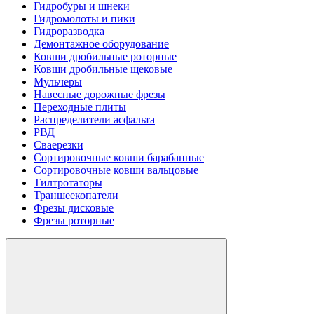
Гидробуры и шнеки
Гидромолоты и пики
Гидроразводка
Демонтажное оборудование
Ковши дробильные роторные
Ковши дробильные щековые
Мульчеры
Навесные дорожные фрезы
Переходные плиты
Распределители асфальта
РВД
Сваерезки
Сортировочные ковши барабанные
Сортировочные ковши вальцовые
Тилтротаторы
Траншеекопатели
Фрезы дисковые
Фрезы роторные