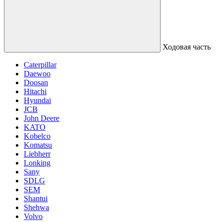
Ходовая часть
Caterpillar
Daewoo
Doosan
Hitachi
Hyundai
JCB
John Deere
KATO
Kobelco
Komatsu
Liebherr
Lonking
Sany
SDLG
SEM
Shantui
Shehwa
Volvo