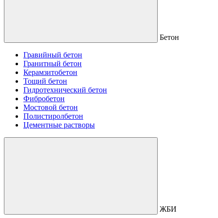
Бетон
Гравийный бетон
Гранитный бетон
Керамзитобетон
Тощий бетон
Гидротехнический бетон
Фибробетон
Мостовой бетон
Полистиролбетон
Цементные растворы
ЖБИ