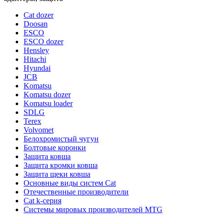
Cat dozer
Doosan
ESCO
ESCO dozer
Hensley
Hitachi
Hyundai
JCB
Komatsu
Komatsu dozer
Komatsu loader
SDLG
Terex
Volvomet
Белохромистый чугун
Болтовые коронки
Защита ковша
Защита кромки ковша
Защита щеки ковша
Основные виды систем Cat
Отечественные производители
Сat k-серия
Системы мировых производителей MTG