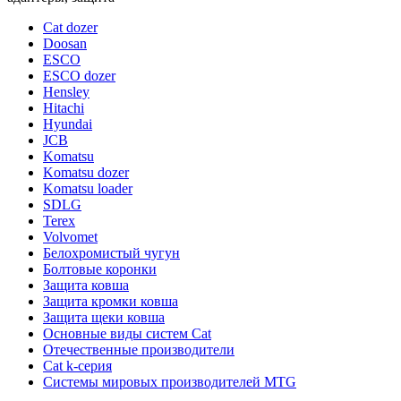
Cat dozer
Doosan
ESCO
ESCO dozer
Hensley
Hitachi
Hyundai
JCB
Komatsu
Komatsu dozer
Komatsu loader
SDLG
Terex
Volvomet
Белохромистый чугун
Болтовые коронки
Защита ковша
Защита кромки ковша
Защита щеки ковша
Основные виды систем Cat
Отечественные производители
Сat k-серия
Системы мировых производителей MTG