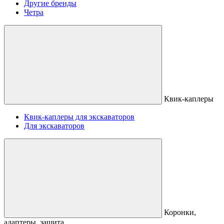
Другие бренды
Четра
Квик-каплеры
Квик-каплеры для экскаваторов
Для экскаваторов
Коронки,
адаптеры, защита