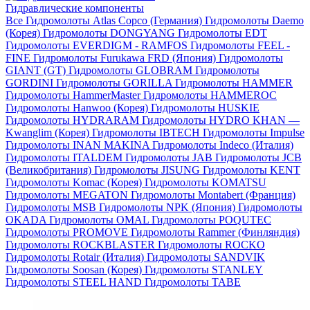
Гидравлические компоненты
Все
Гидромолоты Atlas Copco (Германия)
Гидромолоты Daemo
(Корея)
Гидромолоты DONGYANG
Гидромолоты EDT
Гидромолоты EVERDIGM - RAMFOS
Гидромолоты FEEL -
FINE
Гидромолоты Furukawa FRD (Япония)
Гидромолоты
GIANT (GT)
Гидромолоты GLOBRAM
Гидромолоты
GORDINI
Гидромолоты GORILLA
Гидромолоты HAMMER
Гидромолоты HammerMaster
Гидромолоты HAMMEROC
Гидромолоты Hanwoo (Корея)
Гидромолоты HUSKIE
Гидромолоты HYDRARAM
Гидромолоты HYDRO KHAN —
Kwanglim (Корея)
Гидромолоты IBTECH
Гидромолоты Impulse
Гидромолоты INAN MAKINA
Гидромолоты Indeco (Италия)
Гидромолоты ITALDEM
Гидромолоты JAB
Гидромолоты JCB
(Великобритания)
Гидромолоты JISUNG
Гидромолоты KENT
Гидромолоты Komac (Корея)
Гидромолоты KOMATSU
Гидромолоты MEGATON
Гидромолоты Montabert (Франция)
Гидромолоты MSB
Гидромолоты NPK (Япония)
Гидромолоты
OKADA
Гидромолоты OMAL
Гидромолоты POQUTEC
Гидромолоты PROMOVE
Гидромолоты Rammer (Финляндия)
Гидромолоты ROCKBLASTER
Гидромолоты ROCKO
Гидромолоты Rotair (Италия)
Гидромолоты SANDVIK
Гидромолоты Soosan (Корея)
Гидромолоты STANLEY
Гидромолоты STEEL HAND
Гидромолоты TABE