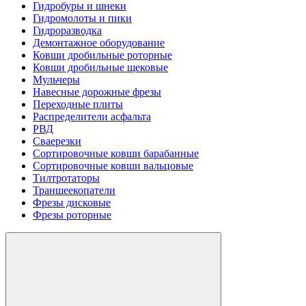
Гидробуры и шнеки
Гидромолоты и пики
Гидроразводка
Демонтажное оборудование
Ковши дробильные роторные
Ковши дробильные щековые
Мульчеры
Навесные дорожные фрезы
Переходные плиты
Распределители асфальта
РВД
Сваерезки
Сортировочные ковши барабанные
Сортировочные ковши вальцовые
Тилтротаторы
Траншеекопатели
Фрезы дисковые
Фрезы роторные