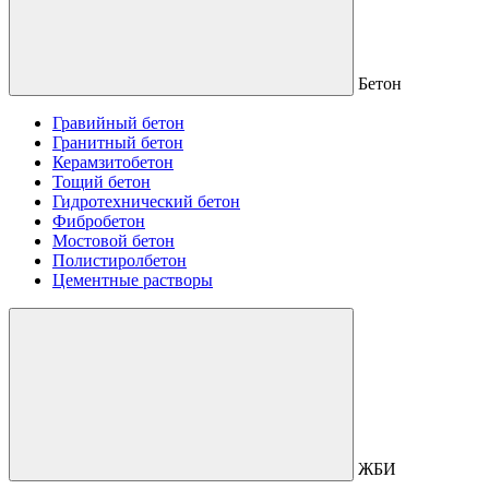
Бетон
Гравийный бетон
Гранитный бетон
Керамзитобетон
Тощий бетон
Гидротехнический бетон
Фибробетон
Мостовой бетон
Полистиролбетон
Цементные растворы
ЖБИ