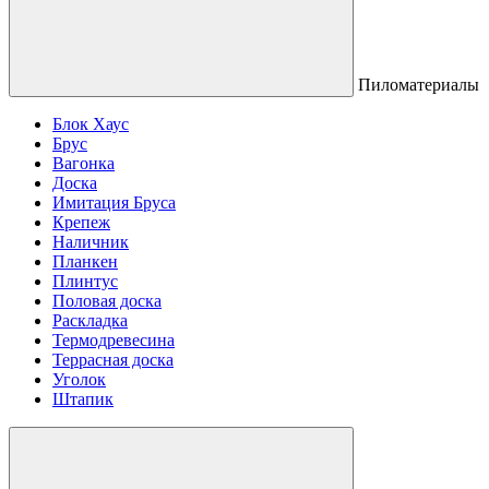
Пиломатериалы
Блок Хаус
Брус
Вагонка
Доска
Имитация Бруса
Крепеж
Наличник
Планкен
Плинтус
Половая доска
Раскладка
Термодревесина
Террасная доска
Уголок
Штапик