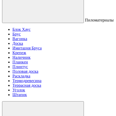
Пиломатериалы
Блок Хаус
Брус
Вагонка
Доска
Имитация Бруса
Крепеж
Наличник
Планкен
Плинтус
Половая доска
Раскладка
Термодревесина
Террасная доска
Уголок
Штапик