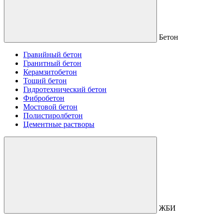
Бетон
Гравийный бетон
Гранитный бетон
Керамзитобетон
Тощий бетон
Гидротехнический бетон
Фибробетон
Мостовой бетон
Полистиролбетон
Цементные растворы
ЖБИ