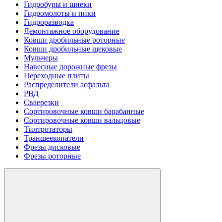
Гидробуры и шнеки
Гидромолоты и пики
Гидроразводка
Демонтажное оборудование
Ковши дробильные роторные
Ковши дробильные щековые
Мульчеры
Навесные дорожные фрезы
Переходные плиты
Распределители асфальта
РВД
Сваерезки
Сортировочные ковши барабанные
Сортировочные ковши вальцовые
Тилтротаторы
Траншеекопатели
Фрезы дисковые
Фрезы роторные