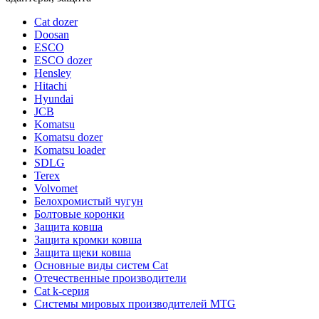
Cat dozer
Doosan
ESCO
ESCO dozer
Hensley
Hitachi
Hyundai
JCB
Komatsu
Komatsu dozer
Komatsu loader
SDLG
Terex
Volvomet
Белохромистый чугун
Болтовые коронки
Защита ковша
Защита кромки ковша
Защита щеки ковша
Основные виды систем Cat
Отечественные производители
Сat k-серия
Системы мировых производителей MTG