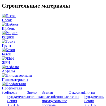
Строительные материалы
Песок
Щебень
Рецикл
Грунт
Бетон
ЖБИ
Асфальт
Пиломатериалы
Профметалл
Все
Блоки
Звено
Звенья
Откосная
Плиты
фундамента.
оголовка
железобетонные
стенка
фундамента.
Серия
прямоугольные
Серия
3.501.1-
сборные
3.501.1-