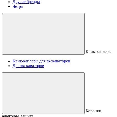
Другие бренды
Четра
Квик-каплеры
Квик-каплеры для экскаваторов
Для экскаваторов
Коронки,
адаптеры, защита