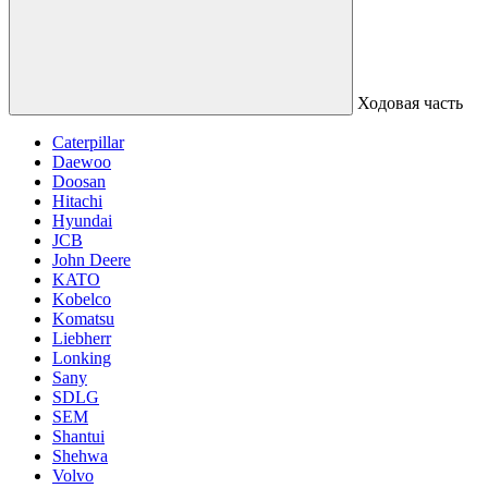
Ходовая часть
Caterpillar
Daewoo
Doosan
Hitachi
Hyundai
JCB
John Deere
KATO
Kobelco
Komatsu
Liebherr
Lonking
Sany
SDLG
SEM
Shantui
Shehwa
Volvo