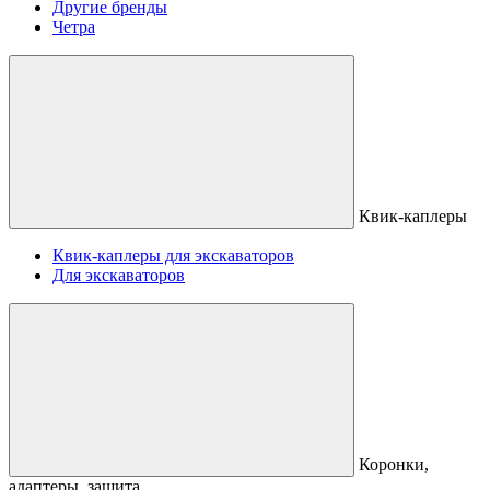
Другие бренды
Четра
Квик-каплеры
Квик-каплеры для экскаваторов
Для экскаваторов
Коронки,
адаптеры, защита