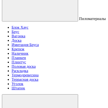
Пиломатериалы
Блок Хаус
Брус
Вагонка
Доска
Имитация Бруса
Крепеж
Наличник
Планкен
Плинтус
Половая доска
Раскладка
Термодревесина
Террасная доска
Уголок
Штапик