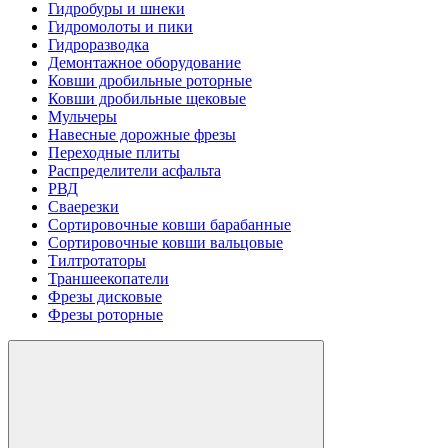
Гидробуры и шнеки
Гидромолоты и пики
Гидроразводка
Демонтажное оборудование
Ковши дробильные роторные
Ковши дробильные щековые
Мульчеры
Навесные дорожные фрезы
Переходные плиты
Распределители асфальта
РВД
Сваерезки
Сортировочные ковши барабанные
Сортировочные ковши вальцовые
Тилтротаторы
Траншеекопатели
Фрезы дисковые
Фрезы роторные