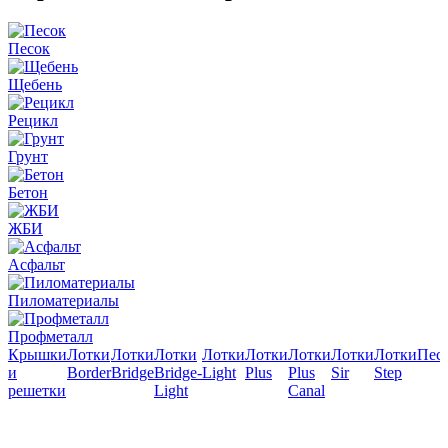
Песок
Щебень
Рецикл
Грунт
Бетон
ЖБИ
Асфальт
Пиломатериалы
Профметалл
е
Крышки
Лотки
Лотки
Лотки
Лотки
Лотки
Лотки
Лотки
Лотки
Пес
и
Border
Bridge
Bridge-
Light
Plus
Plus
Sir
Step
решетки
Light
Canal