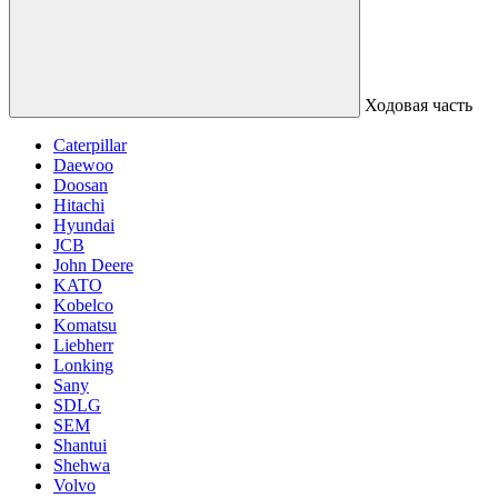
Ходовая часть
Caterpillar
Daewoo
Doosan
Hitachi
Hyundai
JCB
John Deere
KATO
Kobelco
Komatsu
Liebherr
Lonking
Sany
SDLG
SEM
Shantui
Shehwa
Volvo