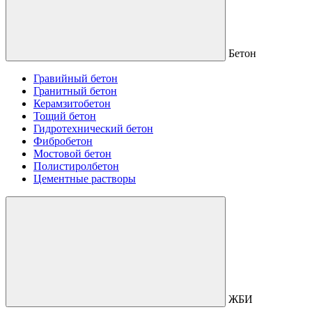
Бетон
Гравийный бетон
Гранитный бетон
Керамзитобетон
Тощий бетон
Гидротехнический бетон
Фибробетон
Мостовой бетон
Полистиролбетон
Цементные растворы
ЖБИ