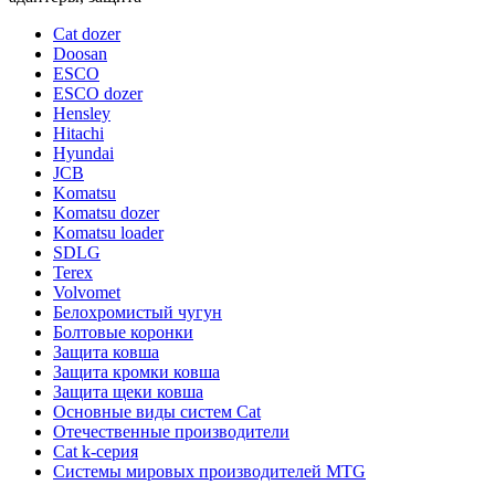
Cat dozer
Doosan
ESCO
ESCO dozer
Hensley
Hitachi
Hyundai
JCB
Komatsu
Komatsu dozer
Komatsu loader
SDLG
Terex
Volvomet
Белохромистый чугун
Болтовые коронки
Защита ковша
Защита кромки ковша
Защита щеки ковша
Основные виды систем Cat
Отечественные производители
Сat k-серия
Системы мировых производителей MTG