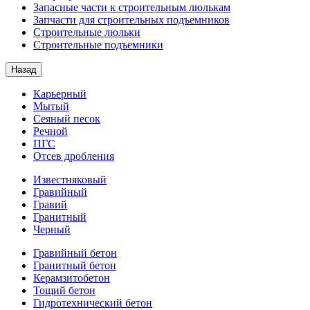
Запасные части к строительным люлькам
Запчасти для строительных подъемников
Строительные люльки
Строительные подъемники
Назад
Карьерный
Мытый
Сеяный песок
Речной
ПГС
Отсев дробления
Известняковый
Гравийный
Гравий
Гранитный
Черный
Гравийный бетон
Гранитный бетон
Керамзитобетон
Тощий бетон
Гидротехнический бетон