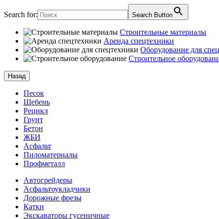
Search for:
Search Button
Строительные материалы
Аренда спецтехники
Оборудование для спе
Строительное оборудован
Назад
Песок
Щебень
Рецикл
Грунт
Бетон
ЖБИ
Асфальт
Пиломатериалы
Профметалл
Автогрейдеры
Асфальто­укладчики
Дорожные фрезы
Катки
Экскаваторы гусеничные