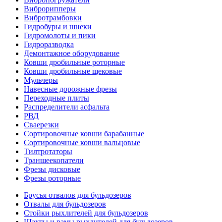
Виброрипперы
Вибротрамбовки
Гидробуры и шнеки
Гидромолоты и пики
Гидроразводка
Демонтажное оборудование
Ковши дробильные роторные
Ковши дробильные щековые
Мульчеры
Навесные дорожные фрезы
Переходные плиты
Распределители асфальта
РВД
Сваерезки
Сортировочные ковши барабанные
Сортировочные ковши вальцовые
Тилтротаторы
Траншеекопатели
Фрезы дисковые
Фрезы роторные
Брусья отвалов для бульдозеров
Отвалы для бульдозеров
Стойки рыхлителей для бульдозеров
Шахты и рамы рыхлителей для бульдозеров