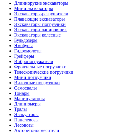
Длиннорукие экскаваторы
Мини-экскаваторы
Экскаваторы-разрушители
Плавающие экскаваторы
Экскаваторы-погрузчики
Экскаватор-планировщик
Экскаваторы колесные
Бульдозеры
Ямобуры
Гидромолоты
Грейферы
Вибро­погружатели
Фронтальные погрузчики
Телескопические погрузчики
Мини-погрузчики
Вилочные погрузчики
Самосвалы
Тонары
Манипуляторы
Длинномеры
Тралы
Эвакуаторы
Панелевозы
Лесовозы
Автобетоно­смесители