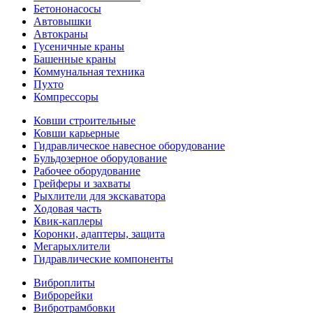
Бетононасосы
Автовышки
Автокраны
Гусеничные краны
Башенные краны
Коммунальная техника
Пухто
Компрессоры
Ковши строительные
Ковши карьерные
Гидравлическое навесное оборудование
Бульдозерное оборудование
Рабочее оборудование
Грейферы и захваты
Рыхлители для экскаватора
Ходовая часть
Квик-каплеры
Коронки, адаптеры, защита
Мегарыхлители
Гидравлические компоненты
Виброплиты
Виброрейки
Вибротрамбовки