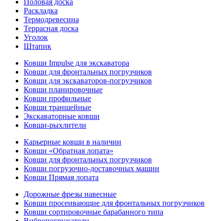
Половая доска
Раскладка
Термодревесина
Террасная доска
Уголок
Штапик
Ковши Impulse для экскаватора
Ковши для фронтальных погрузчиков
Ковши для экскаваторов-погрузчиков
Ковши планировочные
Ковши профильные
Ковши траншейные
Экскаваторные ковши
Ковши-рыхлители
Карьерные ковши в наличии
Ковши «Обратная лопата»
Ковши для фронтальных погрузчиков
Ковши погрузочно-доставочных машин
Ковши Прямая лопата
Дорожные фрезы навесные
Ковши просеивающие для фронтальных погрузчиков
Ковши сортировочные барабанного типа
Вибропогружатели