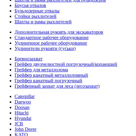
Брусья отвалов
Бульдозерные отвалы
Стойки рыхлителей
Шахты и рамы рыхлителей
Дополнительная рукоять для экскаваторов
Стандартное рабочее оборудование
Удлиненное рабочее оборудование
Удлинители рукояти (гуськи)
Бревнозахват
Грейфер двухчелюстной погрузочный/копающий
Грейфер для металлолома
Грейфер канатный металлоломный
Грейфер канатный погрузочный
Грейферный захват для леса (лесозахват)
Caterpillar
Daewoo
Doosan
Hitachi
Hyundai
JCB
John Deere
KATO