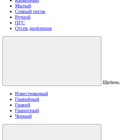
Карьерный
Мытый
Сеяный песок
Речной
ПГС
Отсев дробления
Щебень
Известняковый
Гравийный
Гравий
Гранитный
Черный