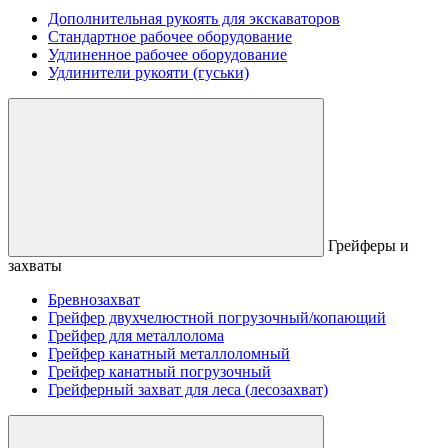
Дополнительная рукоять для экскаваторов
Стандартное рабочее оборудование
Удлиненное рабочее оборудование
Удлинители рукояти (гуськи)
Грейферы и
захваты
Бревнозахват
Грейфер двухчелюстной погрузочный/копающий
Грейфер для металлолома
Грейфер канатный металлоломный
Грейфер канатный погрузочный
Грейферный захват для леса (лесозахват)