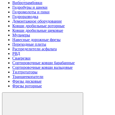
Вибротрамбовки
Гидробуры и шнеки
Гидромолоты и пики
Гидроразводка
Демонтажное оборудование
Ковши дробильные роторные
Ковши дробильные щековые
Мульчеры
Навесные дорожные фрезы
Переходные плиты
Распределители асфальта
РВД
Сваерезки
Сортировочные ковши барабанные
Сортировочные ковши вальцовые
Тилтротаторы
Траншеекопатели
Фрезы дисковые
Фрезы роторные