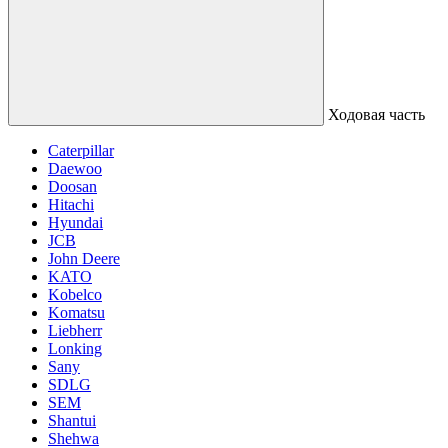
Ходовая часть
Caterpillar
Daewoo
Doosan
Hitachi
Hyundai
JCB
John Deere
KATO
Kobelco
Komatsu
Liebherr
Lonking
Sany
SDLG
SEM
Shantui
Shehwa