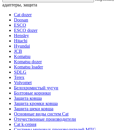
адаптеры, защита
Cat dozer
Doosan
ESCO
ESCO dozer
Hensley
Hitachi
Hyundai
JCB
Komatsu
Komatsu dozer
Komatsu loader
SDLG
Terex
Volvomet
Белохромистый чугун
Болтовые коронки
Защита ковша
Защита кромки ковша
Защита щеки ковша
Основные виды систем Cat
Отечественные производители
Сat k-серия
Системы мировых производителей MTG