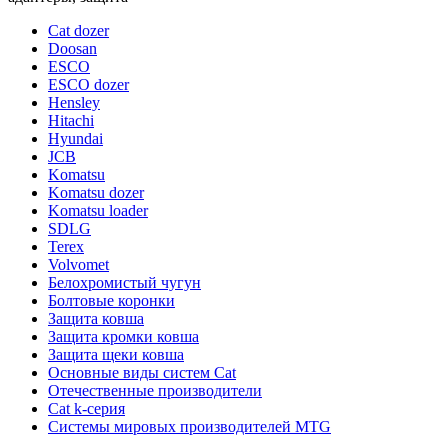
Cat dozer
Doosan
ESCO
ESCO dozer
Hensley
Hitachi
Hyundai
JCB
Komatsu
Komatsu dozer
Komatsu loader
SDLG
Terex
Volvomet
Белохромистый чугун
Болтовые коронки
Защита ковша
Защита кромки ковша
Защита щеки ковша
Основные виды систем Cat
Отечественные производители
Сat k-серия
Системы мировых производителей MTG