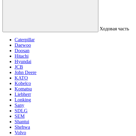
Ходовая часть
Caterpillar
Daewoo
Doosan
Hitachi
Hyundai
JCB
John Deere
KATO
Kobelco
Komatsu
Liebherr
Lonking
Sany
SDLG
SEM
Shantui
Shehwa
Volvo