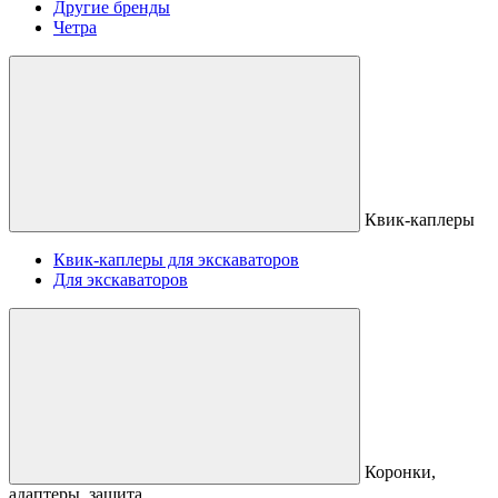
Другие бренды
Четра
Квик-каплеры
Квик-каплеры для экскаваторов
Для экскаваторов
Коронки,
адаптеры, защита