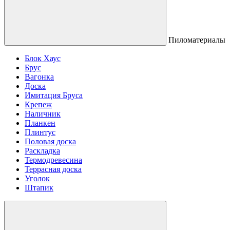
Пиломатериалы
Блок Хаус
Брус
Вагонка
Доска
Имитация Бруса
Крепеж
Наличник
Планкен
Плинтус
Половая доска
Раскладка
Термодревесина
Террасная доска
Уголок
Штапик