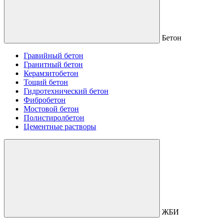
Бетон
Гравийный бетон
Гранитный бетон
Керамзитобетон
Тощий бетон
Гидротехнический бетон
Фибробетон
Мостовой бетон
Полистиролбетон
Цементные растворы
ЖБИ