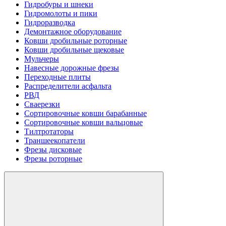
Гидробуры и шнеки
Гидромолоты и пики
Гидроразводка
Демонтажное оборудование
Ковши дробильные роторные
Ковши дробильные щековые
Мульчеры
Навесные дорожные фрезы
Переходные плиты
Распределители асфальта
РВД
Сваерезки
Сортировочные ковши барабанные
Сортировочные ковши вальцовые
Тилтротаторы
Траншеекопатели
Фрезы дисковые
Фрезы роторные