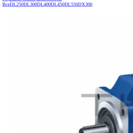
Все
DL250
DL300
DL400
DL450
DL550
DX300