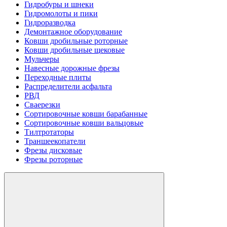
Гидробуры и шнеки
Гидромолоты и пики
Гидроразводка
Демонтажное оборудование
Ковши дробильные роторные
Ковши дробильные щековые
Мульчеры
Навесные дорожные фрезы
Переходные плиты
Распределители асфальта
РВД
Сваерезки
Сортировочные ковши барабанные
Сортировочные ковши вальцовые
Тилтротаторы
Траншеекопатели
Фрезы дисковые
Фрезы роторные