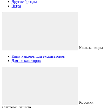
Другие бренды
Четра
Квик-каплеры
Квик-каплеры для экскаваторов
Для экскаваторов
Коронки,
адаптеры, защита