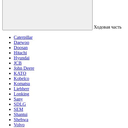
Ходовая часть
Caterpillar
Daewoo
Doosan
Hitachi
Hyundai
JCB
John Deere
KATO
Kobelco
Komatsu
Liebherr
Lonking
Sany
SDLG
SEM
Shantui
Shehwa
Volvo