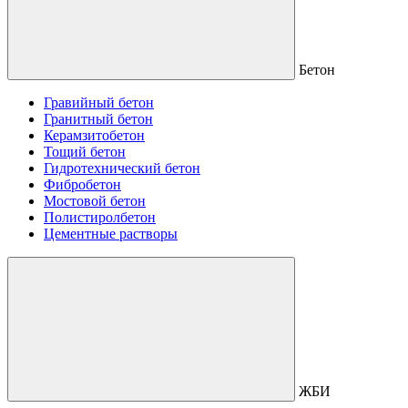
Бетон
Гравийный бетон
Гранитный бетон
Керамзитобетон
Тощий бетон
Гидротехнический бетон
Фибробетон
Мостовой бетон
Полистиролбетон
Цементные растворы
ЖБИ