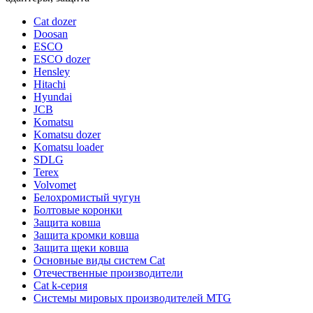
Cat dozer
Doosan
ESCO
ESCO dozer
Hensley
Hitachi
Hyundai
JCB
Komatsu
Komatsu dozer
Komatsu loader
SDLG
Terex
Volvomet
Белохромистый чугун
Болтовые коронки
Защита ковша
Защита кромки ковша
Защита щеки ковша
Основные виды систем Cat
Отечественные производители
Сat k-серия
Системы мировых производителей MTG