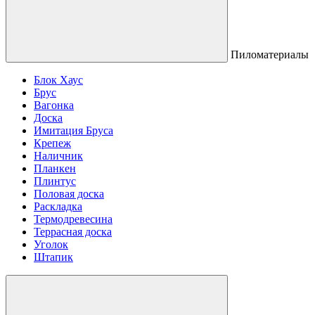
Пиломатериалы
Блок Хаус
Брус
Вагонка
Доска
Имитация Бруса
Крепеж
Наличник
Планкен
Плинтус
Половая доска
Раскладка
Термодревесина
Террасная доска
Уголок
Штапик