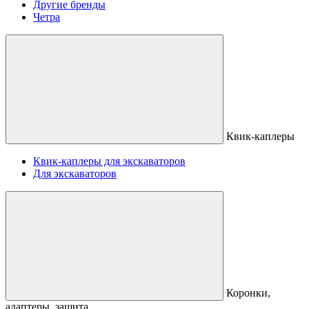
Другие бренды
Четра
Квик-каплеры
Квик-каплеры для экскаваторов
Для экскаваторов
Коронки,
адаптеры, защита