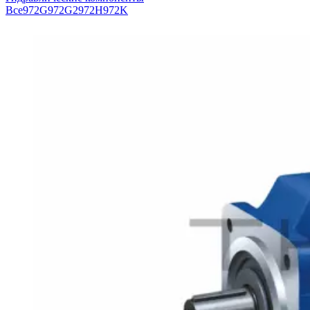
Все
972G
972G2
972H
972K