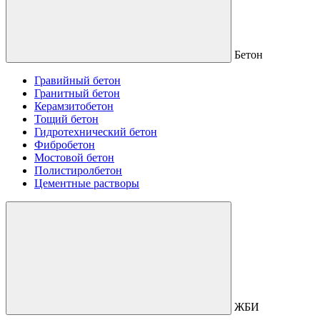
Бетон
Гравийный бетон
Гранитный бетон
Керамзитобетон
Тощий бетон
Гидротехнический бетон
Фибробетон
Мостовой бетон
Полистиролбетон
Цементные растворы
ЖБИ