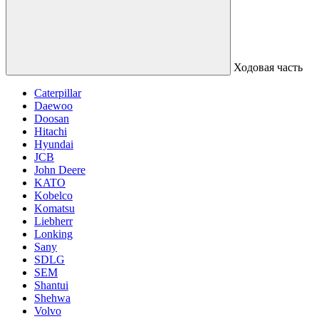
Ходовая часть
Caterpillar
Daewoo
Doosan
Hitachi
Hyundai
JCB
John Deere
KATO
Kobelco
Komatsu
Liebherr
Lonking
Sany
SDLG
SEM
Shantui
Shehwa
Volvo