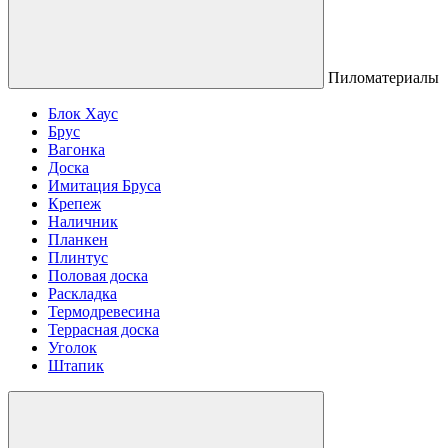
Пиломатериалы
Блок Хаус
Брус
Вагонка
Доска
Имитация Бруса
Крепеж
Наличник
Планкен
Плинтус
Половая доска
Раскладка
Термодревесина
Террасная доска
Уголок
Штапик