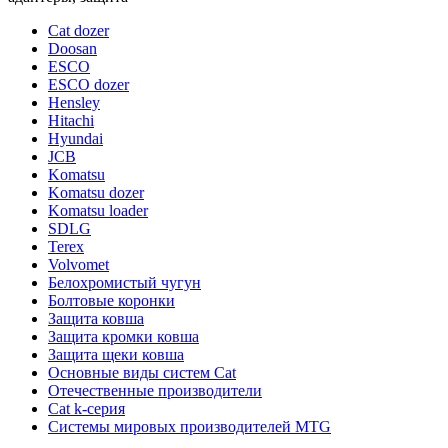
Cat dozer
Doosan
ESCO
ESCO dozer
Hensley
Hitachi
Hyundai
JCB
Komatsu
Komatsu dozer
Komatsu loader
SDLG
Terex
Volvomet
Белохромистый чугун
Болтовые коронки
Защита ковша
Защита кромки ковша
Защита щеки ковша
Основные виды систем Cat
Отечественные производители
Сat k-серия
Системы мировых производителей MTG