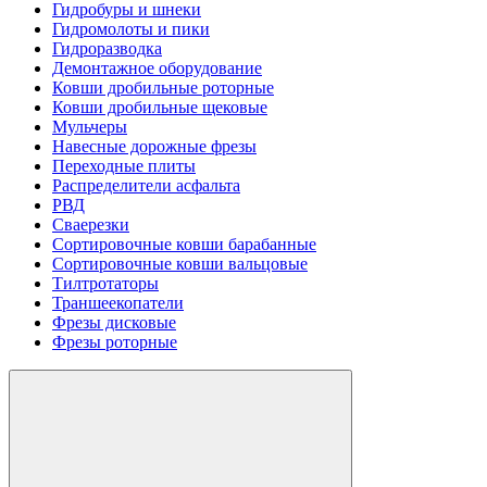
Гидробуры и шнеки
Гидромолоты и пики
Гидроразводка
Демонтажное оборудование
Ковши дробильные роторные
Ковши дробильные щековые
Мульчеры
Навесные дорожные фрезы
Переходные плиты
Распределители асфальта
РВД
Сваерезки
Сортировочные ковши барабанные
Сортировочные ковши вальцовые
Тилтротаторы
Траншеекопатели
Фрезы дисковые
Фрезы роторные