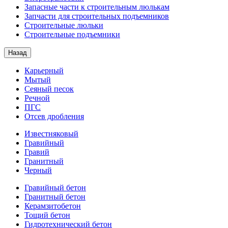
Запасные части к строительным люлькам
Запчасти для строительных подъемников
Строительные люльки
Строительные подъемники
Назад
Карьерный
Мытый
Сеяный песок
Речной
ПГС
Отсев дробления
Известняковый
Гравийный
Гравий
Гранитный
Черный
Гравийный бетон
Гранитный бетон
Керамзитобетон
Тощий бетон
Гидротехнический бетон