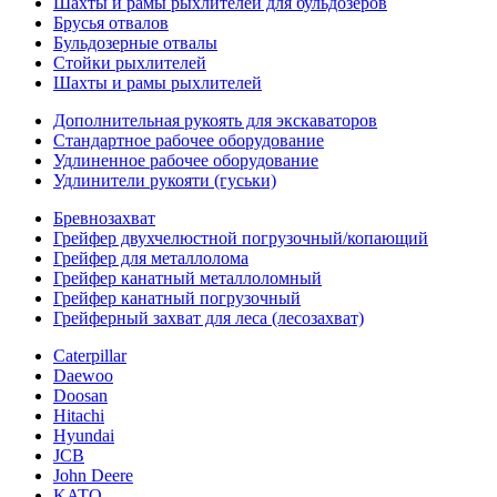
Шахты и рамы рыхлителей для бульдозеров
Брусья отвалов
Бульдозерные отвалы
Стойки рыхлителей
Шахты и рамы рыхлителей
Дополнительная рукоять для экскаваторов
Стандартное рабочее оборудование
Удлиненное рабочее оборудование
Удлинители рукояти (гуськи)
Бревнозахват
Грейфер двухчелюстной погрузочный/копающий
Грейфер для металлолома
Грейфер канатный металлоломный
Грейфер канатный погрузочный
Грейферный захват для леса (лесозахват)
Caterpillar
Daewoo
Doosan
Hitachi
Hyundai
JCB
John Deere
KATO