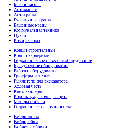
Бетононасосы
Автовышки
Автокраны
Гусеничные краны
Башенные краны
Коммунальная техника
Пухто
Компрессоры
Ковши строительные
Ковши карьерные
Гидравлическое навесное оборудование
Бульдозерное оборудование
Рабочее оборудование
Грейферы и захваты
Рыхлители для экскаватора
Ходовая часть
Квик-каплеры
Коронки, адаптеры, защита
Мегарыхлители
Гидравлические компоненты
Виброплиты
Виброрейки
Вибротрамбовки