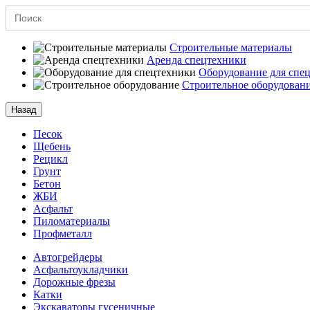
Search
for:
Строительные материалы
Аренда спецтехники
Оборудование для спе
Строительное оборудован
Назад
Песок
Щебень
Рецикл
Грунт
Бетон
ЖБИ
Асфальт
Пиломатериалы
Профметалл
Автогрейдеры
Асфальто­укладчики
Дорожные фрезы
Катки
Экскаваторы гусеничные