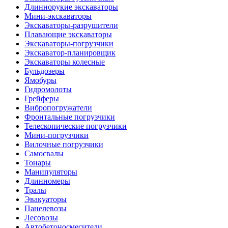
Длиннорукие экскаваторы
Мини-экскаваторы
Экскаваторы-разрушители
Плавающие экскаваторы
Экскаваторы-погрузчики
Экскаватор-планировщик
Экскаваторы колесные
Бульдозеры
Ямобуры
Гидромолоты
Грейферы
Вибро­погружатели
Фронтальные погрузчики
Телескопические погрузчики
Мини-погрузчики
Вилочные погрузчики
Самосвалы
Тонары
Манипуляторы
Длинномеры
Тралы
Эвакуаторы
Панелевозы
Лесовозы
Автобетоно­смесители