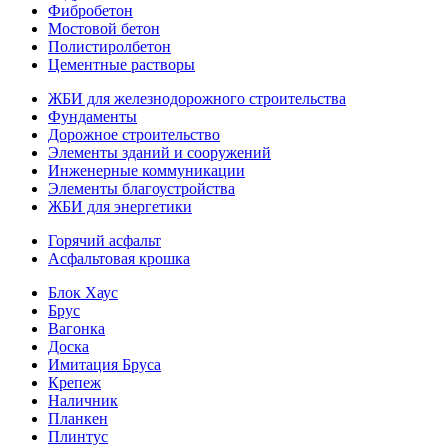
Фибробетон
Мостовой бетон
Полистиролбетон
Цементные растворы
ЖБИ для железнодорожного строительства
Фундаменты
Дорожное строительство
Элементы зданий и сооружений
Инженерные коммуникации
Элементы благоустройства
ЖБИ для энергетики
Горячий асфальт
Асфальтовая крошка
Блок Хаус
Брус
Вагонка
Доска
Имитация Бруса
Крепеж
Наличник
Планкен
Плинтус