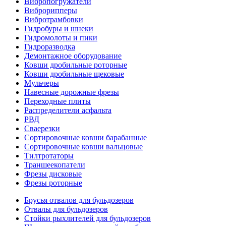
Вибропогружатели
Виброрипперы
Вибротрамбовки
Гидробуры и шнеки
Гидромолоты и пики
Гидроразводка
Демонтажное оборудование
Ковши дробильные роторные
Ковши дробильные щековые
Мульчеры
Навесные дорожные фрезы
Переходные плиты
Распределители асфальта
РВД
Сваерезки
Сортировочные ковши барабанные
Сортировочные ковши вальцовые
Тилтротаторы
Траншеекопатели
Фрезы дисковые
Фрезы роторные
Брусья отвалов для бульдозеров
Отвалы для бульдозеров
Стойки рыхлителей для бульдозеров