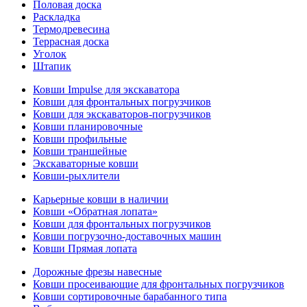
Половая доска
Раскладка
Термодревесина
Террасная доска
Уголок
Штапик
Ковши Impulse для экскаватора
Ковши для фронтальных погрузчиков
Ковши для экскаваторов-погрузчиков
Ковши планировочные
Ковши профильные
Ковши траншейные
Экскаваторные ковши
Ковши-рыхлители
Карьерные ковши в наличии
Ковши «Обратная лопата»
Ковши для фронтальных погрузчиков
Ковши погрузочно-доставочных машин
Ковши Прямая лопата
Дорожные фрезы навесные
Ковши просеивающие для фронтальных погрузчиков
Ковши сортировочные барабанного типа