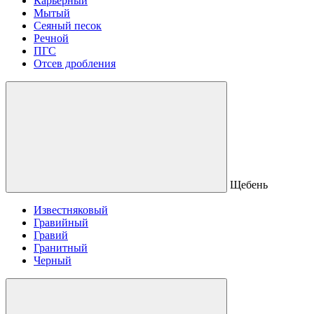
Карьерный
Мытый
Сеяный песок
Речной
ПГС
Отсев дробления
Щебень
Известняковый
Гравийный
Гравий
Гранитный
Черный