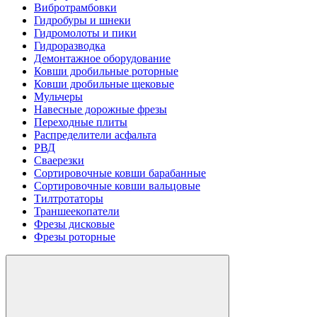
Вибротрамбовки
Гидробуры и шнеки
Гидромолоты и пики
Гидроразводка
Демонтажное оборудование
Ковши дробильные роторные
Ковши дробильные щековые
Мульчеры
Навесные дорожные фрезы
Переходные плиты
Распределители асфальта
РВД
Сваерезки
Сортировочные ковши барабанные
Сортировочные ковши вальцовые
Тилтротаторы
Траншеекопатели
Фрезы дисковые
Фрезы роторные