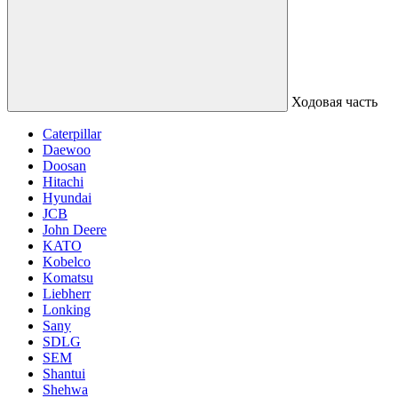
Ходовая часть
Caterpillar
Daewoo
Doosan
Hitachi
Hyundai
JCB
John Deere
KATO
Kobelco
Komatsu
Liebherr
Lonking
Sany
SDLG
SEM
Shantui
Shehwa