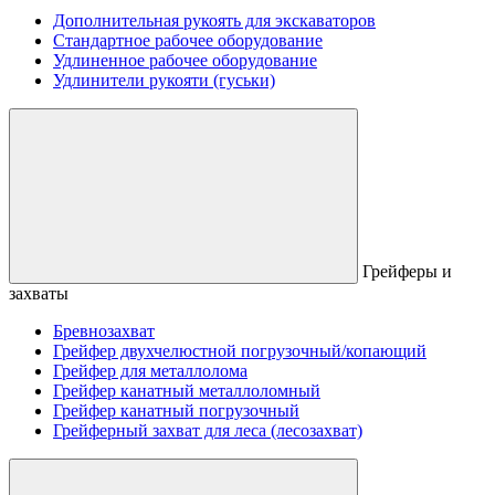
Дополнительная рукоять для экскаваторов
Стандартное рабочее оборудование
Удлиненное рабочее оборудование
Удлинители рукояти (гуськи)
Грейферы и
захваты
Бревнозахват
Грейфер двухчелюстной погрузочный/копающий
Грейфер для металлолома
Грейфер канатный металлоломный
Грейфер канатный погрузочный
Грейферный захват для леса (лесозахват)