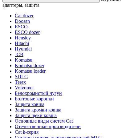
адаптеры, защита
Cat dozer
Doosan
ESCO
ESCO dozer
Hensley
Hitachi
Hyundai
JCB
Komatsu
Komatsu dozer
Komatsu loader
SDLG
Terex
Volvomet
Белохромистый чугун
Болтовые коронки
Защита ковша
Защита кромки ковша
Защита щеки ковша
Основные виды систем Cat
Отечественные производители
Сat k-серия
Системы мировых производителей MTG