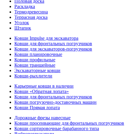
Половая доска
Раскладка
Термодревесина
Террасная доска
Уголок
Штапик
Ковши Impulse для экскаватора
Ковши для фронтальных погрузчиков
Ковши для экскаваторов-погрузчиков
Ковши планировочные
Ковши профильные
Ковши траншейные
Экскаваторные ковши
Ковши-рыхлители
Карьерные ковши в наличии
Ковши «Обратная лопата»
Ковши для фронтальных погрузчиков
Ковши погрузочно-доставочных машин
Ковши Прямая лопата
Дорожные фрезы навесные
Ковши просеивающие для фронтальных погрузчиков
Ковши сортировочные барабанного типа
Вибропогружатели