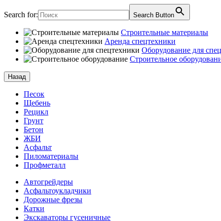
Search for:
Search Button
Строительные материалы
Аренда спецтехники
Оборудование для спе
Строительное оборудован
Назад
Песок
Щебень
Рецикл
Грунт
Бетон
ЖБИ
Асфальт
Пиломатериалы
Профметалл
Автогрейдеры
Асфальто­укладчики
Дорожные фрезы
Катки
Экскаваторы гусеничные