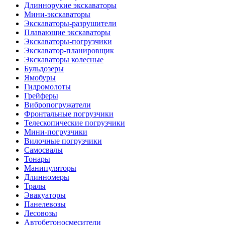
Длиннорукие экскаваторы
Мини-экскаваторы
Экскаваторы-разрушители
Плавающие экскаваторы
Экскаваторы-погрузчики
Экскаватор-планировщик
Экскаваторы колесные
Бульдозеры
Ямобуры
Гидромолоты
Грейферы
Вибро­погружатели
Фронтальные погрузчики
Телескопические погрузчики
Мини-погрузчики
Вилочные погрузчики
Самосвалы
Тонары
Манипуляторы
Длинномеры
Тралы
Эвакуаторы
Панелевозы
Лесовозы
Автобетоно­смесители