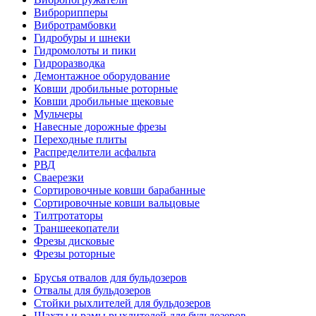
Виброрипперы
Вибротрамбовки
Гидробуры и шнеки
Гидромолоты и пики
Гидроразводка
Демонтажное оборудование
Ковши дробильные роторные
Ковши дробильные щековые
Мульчеры
Навесные дорожные фрезы
Переходные плиты
Распределители асфальта
РВД
Сваерезки
Сортировочные ковши барабанные
Сортировочные ковши вальцовые
Тилтротаторы
Траншеекопатели
Фрезы дисковые
Фрезы роторные
Брусья отвалов для бульдозеров
Отвалы для бульдозеров
Стойки рыхлителей для бульдозеров
Шахты и рамы рыхлителей для бульдозеров