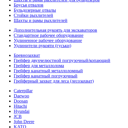
Брусья отвалов
Бульдозерные отвалы
Стойки рыхлителей
Шахты и рамы рыхлителей
Дополнительная рукоять для экскаваторов
Стандартное рабочее оборудование
Удлиненное рабочее оборудование
Удлинители рукояти (гуськи)
Бревнозахват
Грейфер двухчелюстной погрузочный/копающий
Грейфер для металлолома
Грейфер канатный металлоломный
Грейфер канатный погрузочный
Грейферный захват для леса (лесозахват)
Caterpillar
Daewoo
Doosan
Hitachi
Hyundai
JCB
John Deere
KATO