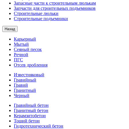
Запасные части к строительным люлькам
Запчасти для строительных подъемников
Строительные люльки
Строительные подъемники
Назад
Карьерный
Мытый
Сеяный песок
Речной
ПГС
Отсев дробления
Известняковый
Гравийный
Гравий
Гранитный
Черный
Гравийный бетон
Гранитный бетон
Керамзитобетон
Тощий бетон
Гидротехнический бетон