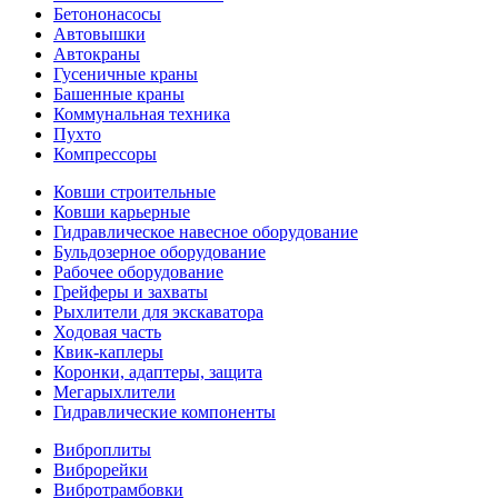
Бетононасосы
Автовышки
Автокраны
Гусеничные краны
Башенные краны
Коммунальная техника
Пухто
Компрессоры
Ковши строительные
Ковши карьерные
Гидравлическое навесное оборудование
Бульдозерное оборудование
Рабочее оборудование
Грейферы и захваты
Рыхлители для экскаватора
Ходовая часть
Квик-каплеры
Коронки, адаптеры, защита
Мегарыхлители
Гидравлические компоненты
Виброплиты
Виброрейки
Вибротрамбовки