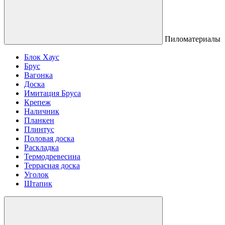
Пиломатериалы
Блок Хаус
Брус
Вагонка
Доска
Имитация Бруса
Крепеж
Наличник
Планкен
Плинтус
Половая доска
Раскладка
Термодревесина
Террасная доска
Уголок
Штапик