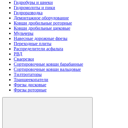
Гидробуры и шнеки
Гидромолоты и пики
Гидроразводка
Демонтажное оборудование
Ковши дробильные роторные
Ковши дробильные щековые
Мульчеры
Навесные дорожные фрезы
Переходные плиты
Распределители асфальта
РВД
Сваерезки
Сортировочные ковши барабанные
Сортировочные ковши вальцовые
Тилтротаторы
Траншеекопатели
Фрезы дисковые
Фрезы роторные