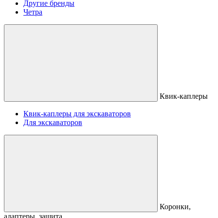
Другие бренды
Четра
Квик-каплеры
Квик-каплеры для экскаваторов
Для экскаваторов
Коронки,
адаптеры, защита