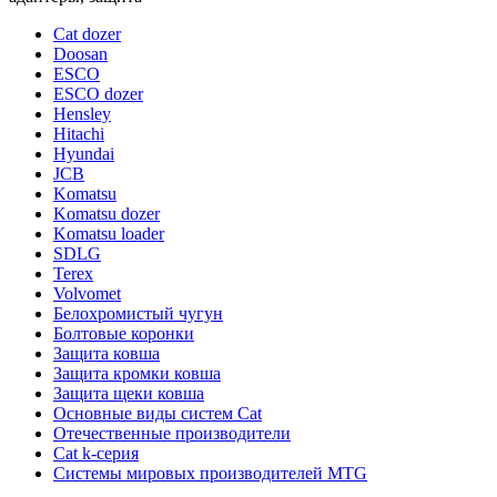
Cat dozer
Doosan
ESCO
ESCO dozer
Hensley
Hitachi
Hyundai
JCB
Komatsu
Komatsu dozer
Komatsu loader
SDLG
Terex
Volvomet
Белохромистый чугун
Болтовые коронки
Защита ковша
Защита кромки ковша
Защита щеки ковша
Основные виды систем Cat
Отечественные производители
Сat k-серия
Системы мировых производителей MTG