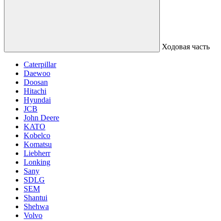
Ходовая часть
Caterpillar
Daewoo
Doosan
Hitachi
Hyundai
JCB
John Deere
KATO
Kobelco
Komatsu
Liebherr
Lonking
Sany
SDLG
SEM
Shantui
Shehwa
Volvo