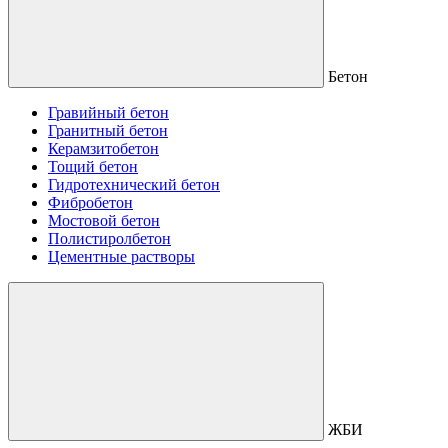
Бетон
Гравийный бетон
Гранитный бетон
Керамзитобетон
Тощий бетон
Гидротехнический бетон
Фибробетон
Мостовой бетон
Полистиролбетон
Цементные растворы
ЖБИ