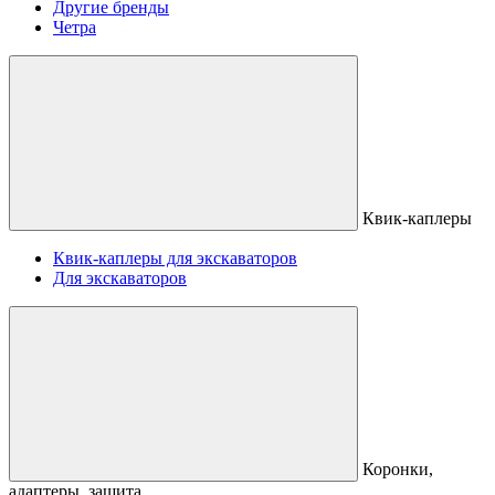
Другие бренды
Четра
Квик-каплеры
Квик-каплеры для экскаваторов
Для экскаваторов
Коронки,
адаптеры, защита