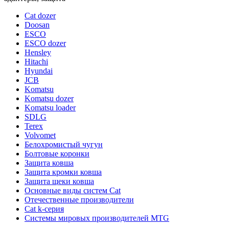
Cat dozer
Doosan
ESCO
ESCO dozer
Hensley
Hitachi
Hyundai
JCB
Komatsu
Komatsu dozer
Komatsu loader
SDLG
Terex
Volvomet
Белохромистый чугун
Болтовые коронки
Защита ковша
Защита кромки ковша
Защита щеки ковша
Основные виды систем Cat
Отечественные производители
Сat k-серия
Системы мировых производителей MTG