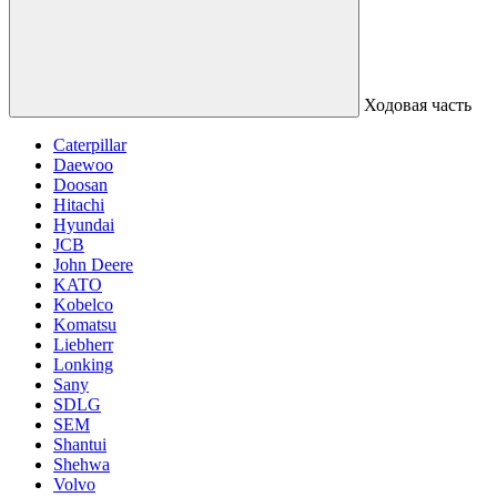
Ходовая часть
Caterpillar
Daewoo
Doosan
Hitachi
Hyundai
JCB
John Deere
KATO
Kobelco
Komatsu
Liebherr
Lonking
Sany
SDLG
SEM
Shantui
Shehwa
Volvo