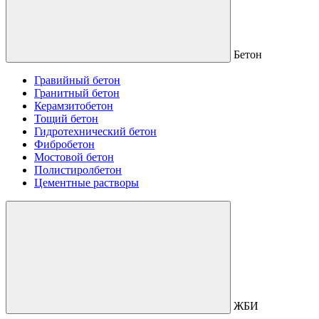
Бетон
Гравийный бетон
Гранитный бетон
Керамзитобетон
Тощий бетон
Гидротехнический бетон
Фибробетон
Мостовой бетон
Полистиролбетон
Цементные растворы
ЖБИ