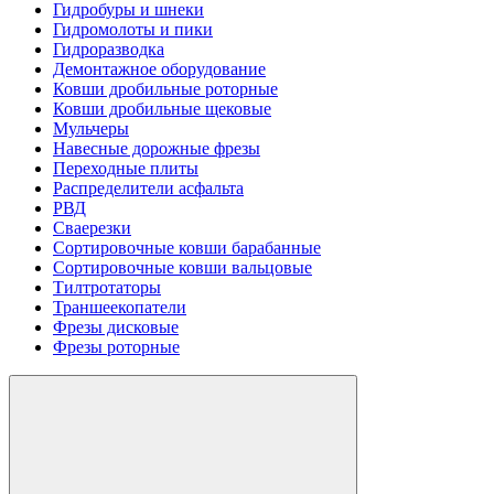
Гидробуры и шнеки
Гидромолоты и пики
Гидроразводка
Демонтажное оборудование
Ковши дробильные роторные
Ковши дробильные щековые
Мульчеры
Навесные дорожные фрезы
Переходные плиты
Распределители асфальта
РВД
Сваерезки
Сортировочные ковши барабанные
Сортировочные ковши вальцовые
Тилтротаторы
Траншеекопатели
Фрезы дисковые
Фрезы роторные