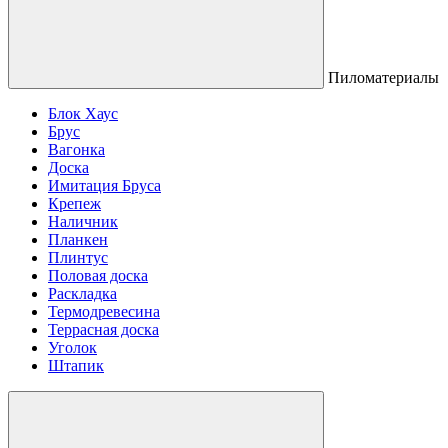
Пиломатериалы
Блок Хаус
Брус
Вагонка
Доска
Имитация Бруса
Крепеж
Наличник
Планкен
Плинтус
Половая доска
Раскладка
Термодревесина
Террасная доска
Уголок
Штапик