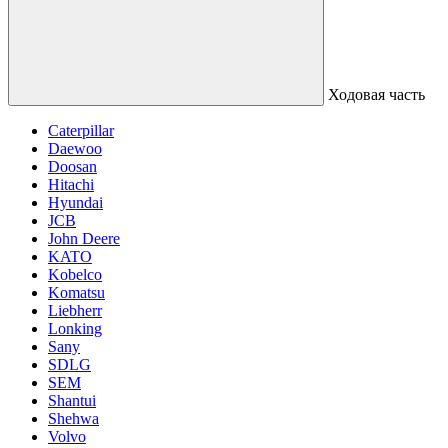
Ходовая часть
Caterpillar
Daewoo
Doosan
Hitachi
Hyundai
JCB
John Deere
KATO
Kobelco
Komatsu
Liebherr
Lonking
Sany
SDLG
SEM
Shantui
Shehwa
Volvo