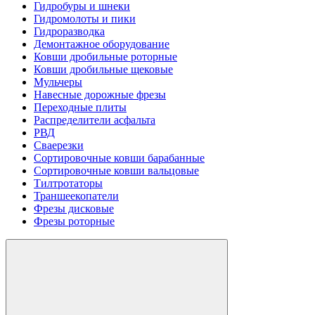
Гидробуры и шнеки
Гидромолоты и пики
Гидроразводка
Демонтажное оборудование
Ковши дробильные роторные
Ковши дробильные щековые
Мульчеры
Навесные дорожные фрезы
Переходные плиты
Распределители асфальта
РВД
Сваерезки
Сортировочные ковши барабанные
Сортировочные ковши вальцовые
Тилтротаторы
Траншеекопатели
Фрезы дисковые
Фрезы роторные