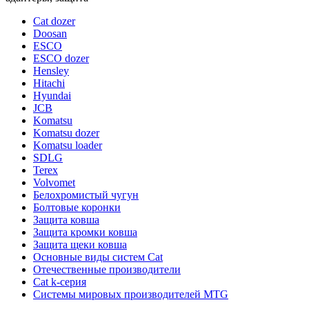
Cat dozer
Doosan
ESCO
ESCO dozer
Hensley
Hitachi
Hyundai
JCB
Komatsu
Komatsu dozer
Komatsu loader
SDLG
Terex
Volvomet
Белохромистый чугун
Болтовые коронки
Защита ковша
Защита кромки ковша
Защита щеки ковша
Основные виды систем Cat
Отечественные производители
Сat k-серия
Системы мировых производителей MTG