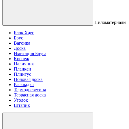
Пиломатериалы
Блок Хаус
Брус
Вагонка
Доска
Имитация Бруса
Крепеж
Наличник
Планкен
Плинтус
Половая доска
Раскладка
Термодревесина
Террасная доска
Уголок
Штапик