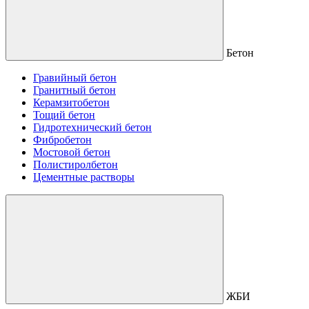
Бетон
Гравийный бетон
Гранитный бетон
Керамзитобетон
Тощий бетон
Гидротехнический бетон
Фибробетон
Мостовой бетон
Полистиролбетон
Цементные растворы
ЖБИ