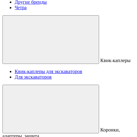
Другие бренды
Четра
Квик-каплеры
Квик-каплеры для экскаваторов
Для экскаваторов
Коронки,
адаптеры, защита