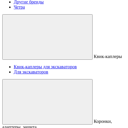
Другие бренды
Четра
Квик-каплеры
Квик-каплеры для экскаваторов
Для экскаваторов
Коронки,
адаптеры, защита