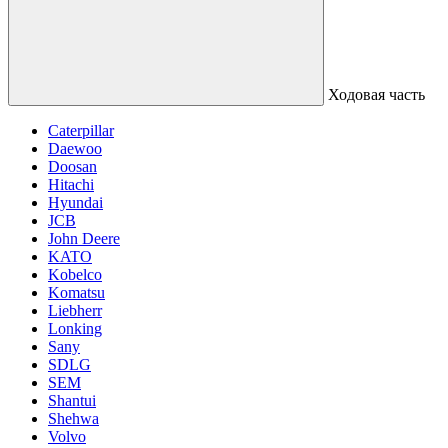
Ходовая часть
Caterpillar
Daewoo
Doosan
Hitachi
Hyundai
JCB
John Deere
KATO
Kobelco
Komatsu
Liebherr
Lonking
Sany
SDLG
SEM
Shantui
Shehwa
Volvo