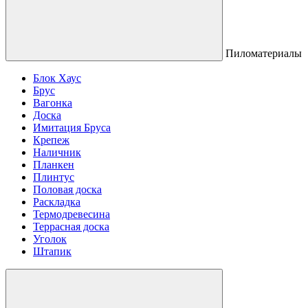
Пиломатериалы
Блок Хаус
Брус
Вагонка
Доска
Имитация Бруса
Крепеж
Наличник
Планкен
Плинтус
Половая доска
Раскладка
Термодревесина
Террасная доска
Уголок
Штапик