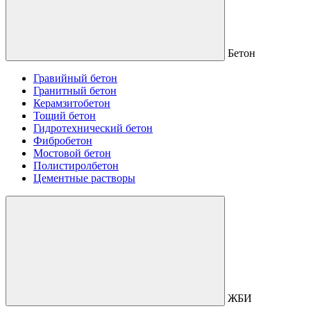
Бетон
Гравийный бетон
Гранитный бетон
Керамзитобетон
Тощий бетон
Гидротехнический бетон
Фибробетон
Мостовой бетон
Полистиролбетон
Цементные растворы
ЖБИ