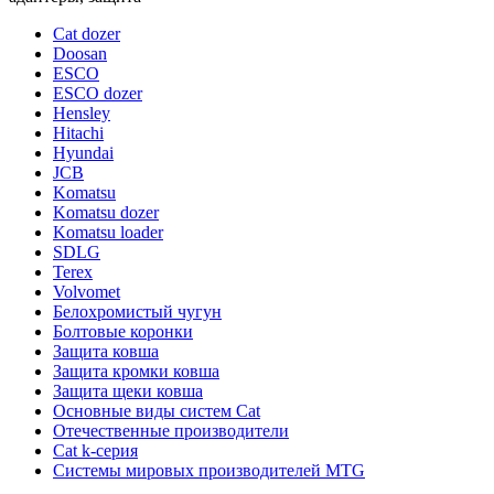
Cat dozer
Doosan
ESCO
ESCO dozer
Hensley
Hitachi
Hyundai
JCB
Komatsu
Komatsu dozer
Komatsu loader
SDLG
Terex
Volvomet
Белохромистый чугун
Болтовые коронки
Защита ковша
Защита кромки ковша
Защита щеки ковша
Основные виды систем Cat
Отечественные производители
Сat k-серия
Системы мировых производителей MTG