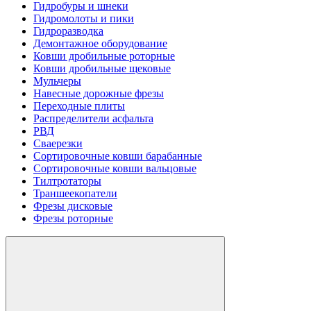
Гидробуры и шнеки
Гидромолоты и пики
Гидроразводка
Демонтажное оборудование
Ковши дробильные роторные
Ковши дробильные щековые
Мульчеры
Навесные дорожные фрезы
Переходные плиты
Распределители асфальта
РВД
Сваерезки
Сортировочные ковши барабанные
Сортировочные ковши вальцовые
Тилтротаторы
Траншеекопатели
Фрезы дисковые
Фрезы роторные