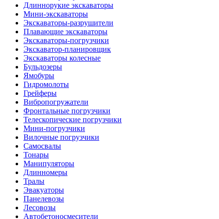
Длиннорукие экскаваторы
Мини-экскаваторы
Экскаваторы-разрушители
Плавающие экскаваторы
Экскаваторы-погрузчики
Экскаватор-планировщик
Экскаваторы колесные
Бульдозеры
Ямобуры
Гидромолоты
Грейферы
Вибро­погружатели
Фронтальные погрузчики
Телескопические погрузчики
Мини-погрузчики
Вилочные погрузчики
Самосвалы
Тонары
Манипуляторы
Длинномеры
Тралы
Эвакуаторы
Панелевозы
Лесовозы
Автобетоно­смесители