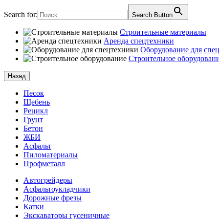
Search for:
Search Button
Строительные материалы
Аренда спецтехники
Оборудование для спе
Строительное оборудован
Назад
Песок
Щебень
Рецикл
Грунт
Бетон
ЖБИ
Асфальт
Пиломатериалы
Профметалл
Автогрейдеры
Асфальто­укладчики
Дорожные фрезы
Катки
Экскаваторы гусеничные