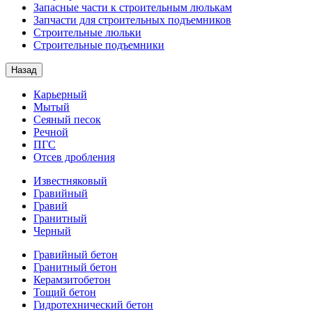
Запасные части к строительным люлькам
Запчасти для строительных подъемников
Строительные люльки
Строительные подъемники
Назад
Карьерный
Мытый
Сеяный песок
Речной
ПГС
Отсев дробления
Известняковый
Гравийный
Гравий
Гранитный
Черный
Гравийный бетон
Гранитный бетон
Керамзитобетон
Тощий бетон
Гидротехнический бетон