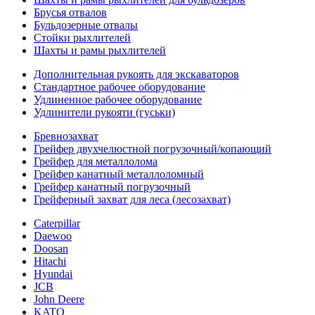
Брусья отвалов
Бульдозерные отвалы
Стойки рыхлителей
Шахты и рамы рыхлителей
Дополнительная рукоять для экскаваторов
Стандартное рабочее оборудование
Удлиненное рабочее оборудование
Удлинители рукояти (гуськи)
Бревнозахват
Грейфер двухчелюстной погрузочный/копающий
Грейфер для металлолома
Грейфер канатный металлоломный
Грейфер канатный погрузочный
Грейферный захват для леса (лесозахват)
Caterpillar
Daewoo
Doosan
Hitachi
Hyundai
JCB
John Deere
KATO