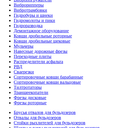
Виброрипперы
Вибротрамбовки
Гидробуры и шнеки
Гидромолоты и пики
Гидроразводка
Демонтажное оборудование
Ковши дробильные роторные
Ковши дробильные щековые
Мульчеры
Навесные дорожные фрезы
Переходные плиты
Распределители асфальта
РВД
Сваерезки
Сортировочные ковши барабанные
Сортировочные ковши вальцовые
Тилтротаторы
Траншеекопатели
Фрезы дисковые
Фрезы роторные
Брусья отвалов для бульдозеров
Отвалы для бульдозеров
Стойки рыхлителей для бульдозеров
Шахты и рамы рыхлителей для бульдозеров