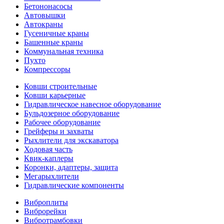
Бетононасосы
Автовышки
Автокраны
Гусеничные краны
Башенные краны
Коммунальная техника
Пухто
Компрессоры
Ковши строительные
Ковши карьерные
Гидравлическое навесное оборудование
Бульдозерное оборудование
Рабочее оборудование
Грейферы и захваты
Рыхлители для экскаватора
Ходовая часть
Квик-каплеры
Коронки, адаптеры, защита
Мегарыхлители
Гидравлические компоненты
Виброплиты
Виброрейки
Вибротрамбовки