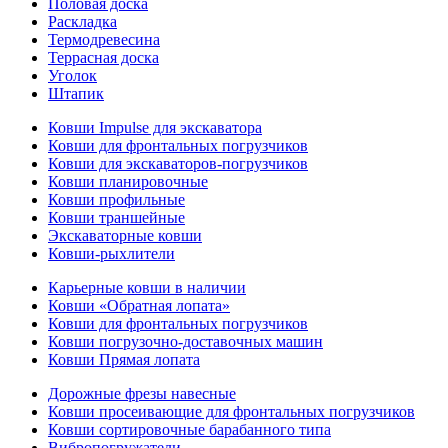
Половая доска
Раскладка
Термодревесина
Террасная доска
Уголок
Штапик
Ковши Impulse для экскаватора
Ковши для фронтальных погрузчиков
Ковши для экскаваторов-погрузчиков
Ковши планировочные
Ковши профильные
Ковши траншейные
Экскаваторные ковши
Ковши-рыхлители
Карьерные ковши в наличии
Ковши «Обратная лопата»
Ковши для фронтальных погрузчиков
Ковши погрузочно-доставочных машин
Ковши Прямая лопата
Дорожные фрезы навесные
Ковши просеивающие для фронтальных погрузчиков
Ковши сортировочные барабанного типа
Вибропогружатели