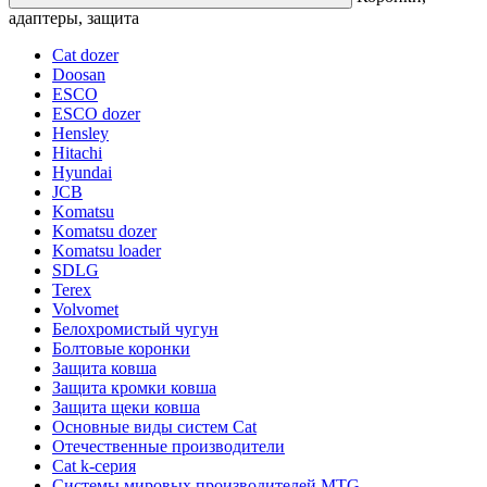
адаптеры, защита
Cat dozer
Doosan
ESCO
ESCO dozer
Hensley
Hitachi
Hyundai
JCB
Komatsu
Komatsu dozer
Komatsu loader
SDLG
Terex
Volvomet
Белохромистый чугун
Болтовые коронки
Защита ковша
Защита кромки ковша
Защита щеки ковша
Основные виды систем Cat
Отечественные производители
Сat k-серия
Системы мировых производителей MTG