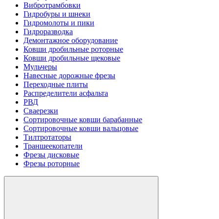
Вибротрамбовки
Гидробуры и шнеки
Гидромолоты и пики
Гидроразводка
Демонтажное оборудование
Ковши дробильные роторные
Ковши дробильные щековые
Мульчеры
Навесные дорожные фрезы
Переходные плиты
Распределители асфальта
РВД
Сваерезки
Сортировочные ковши барабанные
Сортировочные ковши вальцовые
Тилтротаторы
Траншеекопатели
Фрезы дисковые
Фрезы роторные