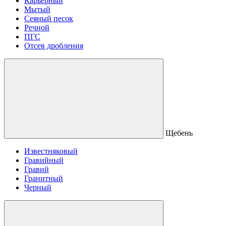
Карьерный
Мытый
Сеяный песок
Речной
ПГС
Отсев дробления
Щебень
Известняковый
Гравийный
Гравий
Гранитный
Черный