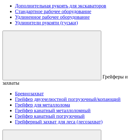
Дополнительная рукоять для экскаваторов
Стандартное рабочее оборудование
Удлиненное рабочее оборудование
Удлинители рукояти (гуськи)
Грейферы и
захваты
Бревнозахват
Грейфер двухчелюстной погрузочный/копающий
Грейфер для металлолома
Грейфер канатный металлоломный
Грейфер канатный погрузочный
Грейферный захват для леса (лесозахват)