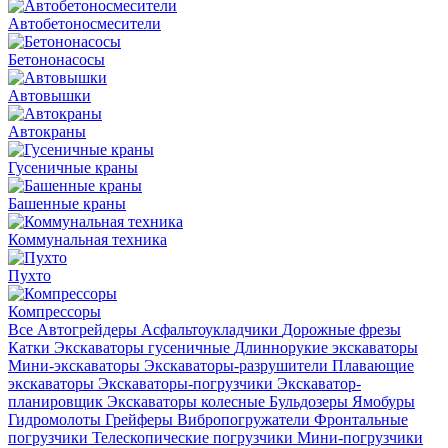
Автобетоно­смесители
Бетононасосы
Автовышки
Автокраны
Гусеничные краны
Башенные краны
Коммунальная техника
Пухто
Компрессоры
Все
Автогрейдеры
Асфальто­укладчики
Дорожные фрезы
Катки
Экскаваторы гусеничные
Длиннорукие экскаваторы
Мини-экскаваторы
Экскаваторы-разрушители
Плавающие
экскаваторы
Экскаваторы-погрузчики
Экскаватор-
планировщик
Экскаваторы колесные
Бульдозеры
Ямобуры
Гидромолоты
Грейферы
Вибро­погружатели
Фронтальные
погрузчики
Телескопические погрузчики
Мини-погрузчики