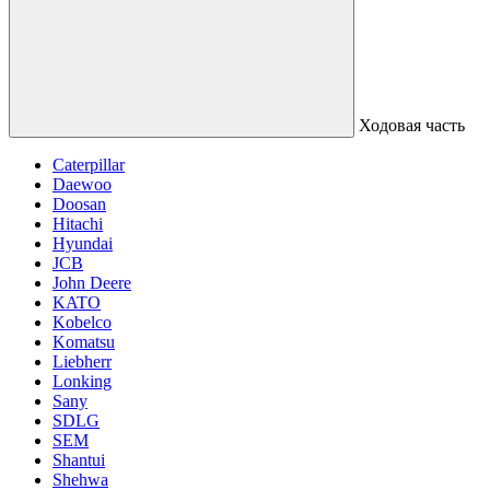
Ходовая часть
Caterpillar
Daewoo
Doosan
Hitachi
Hyundai
JCB
John Deere
KATO
Kobelco
Komatsu
Liebherr
Lonking
Sany
SDLG
SEM
Shantui
Shehwa