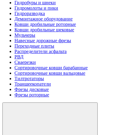
Гидробуры и шнеки
Гидромолоты и пики
Гидроразводка
Демонтажное оборудование
Ковши дробильные роторные
Ковши дробильные щековые
Мульчеры
Навесные дорожные фрезы
Переходные плиты
Распределители асфальта
РВД
Сваерезки
Сортировочные ковши барабанные
Сортировочные ковши вальцовые
Тилтротаторы
Траншеекопатели
Фрезы дисковые
Фрезы роторные