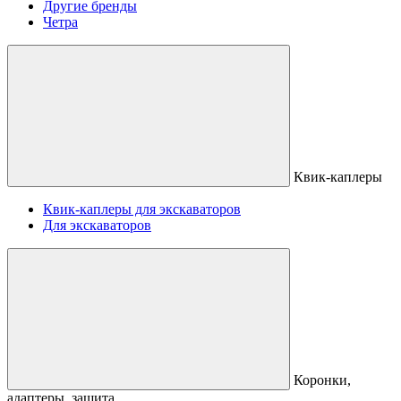
Другие бренды
Четра
Квик-каплеры
Квик-каплеры для экскаваторов
Для экскаваторов
Коронки,
адаптеры, защита