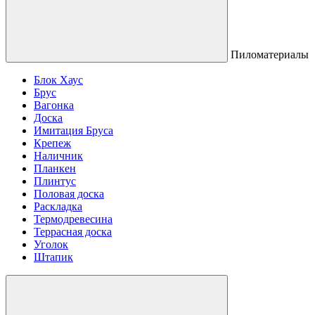
Пиломатериалы
Блок Хаус
Брус
Вагонка
Доска
Имитация Бруса
Крепеж
Наличник
Планкен
Плинтус
Половая доска
Раскладка
Термодревесина
Террасная доска
Уголок
Штапик