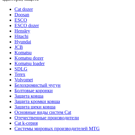
Cat dozer
Doosan
ESCO
ESCO dozer
Hensley
Hitachi
Hyundai
JCB
Komatsu
Komatsu dozer
Komatsu loader
SDLG
Terex
Volvomet
Белохромистый чугун
Болтовые коронки
Защита ковша
Защита кромки ковша
Защита щеки ковша
Основные виды систем Cat
Отечественные производители
Сat k-серия
Системы мировых производителей MTG