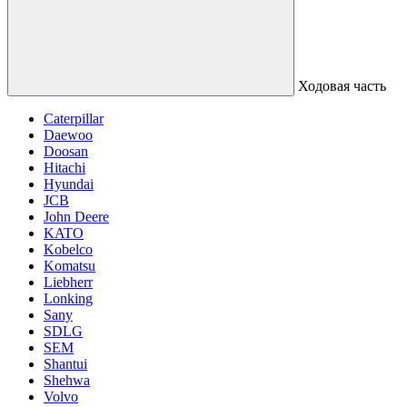
Ходовая часть
Caterpillar
Daewoo
Doosan
Hitachi
Hyundai
JCB
John Deere
KATO
Kobelco
Komatsu
Liebherr
Lonking
Sany
SDLG
SEM
Shantui
Shehwa
Volvo