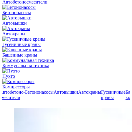
Автобетоно­смесители
Бетононасосы
Автовышки
Автокраны
Гусеничные краны
Башенные краны
Коммунальная техника
Пухто
Компрессоры
Автобетоно­
Бетононасосы
Автовышки
Автокраны
Гусеничные
Ба
смесители
краны
кр