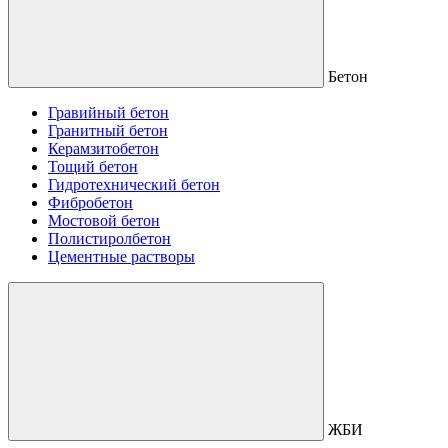
Бетон
Гравийный бетон
Гранитный бетон
Керамзитобетон
Тощий бетон
Гидротехнический бетон
Фибробетон
Мостовой бетон
Полистиролбетон
Цементные растворы
ЖБИ