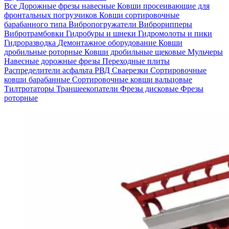
Все
Дорожные фрезы навесные
Ковши просеивающие для
фронтальных погрузчиков
Ковши сортировочные
барабанного типа
Вибропогружатели
Виброрипперы
Вибротрамбовки
Гидробуры и шнеки
Гидромолоты и пики
Гидроразводка
Демонтажное оборудование
Ковши
дробильные роторные
Ковши дробильные щековые
Мульчеры
Навесные дорожные фрезы
Переходные плиты
Распределители асфальта
РВД
Сваерезки
Сортировочные
ковши барабанные
Сортировочные ковши вальцовые
Тилтротаторы
Траншеекопатели
Фрезы дисковые
Фрезы
роторные