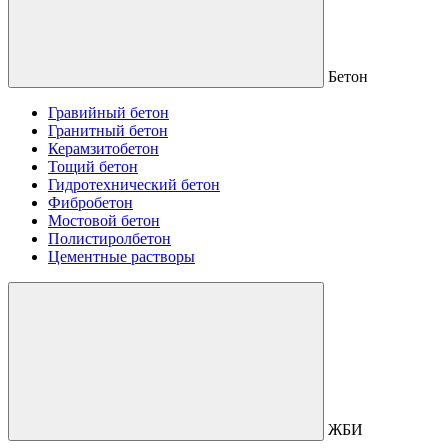
Бетон
Гравийный бетон
Гранитный бетон
Керамзитобетон
Тощий бетон
Гидротехнический бетон
Фибробетон
Мостовой бетон
Полистиролбетон
Цементные растворы
ЖБИ