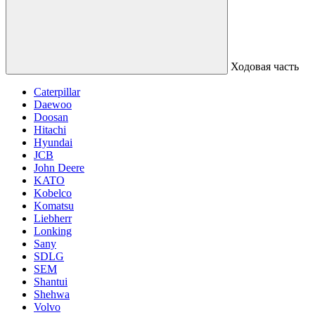
Ходовая часть
Caterpillar
Daewoo
Doosan
Hitachi
Hyundai
JCB
John Deere
KATO
Kobelco
Komatsu
Liebherr
Lonking
Sany
SDLG
SEM
Shantui
Shehwa
Volvo