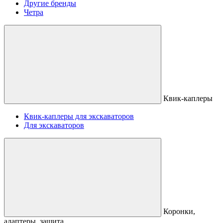
Другие бренды
Четра
Квик-каплеры
Квик-каплеры для экскаваторов
Для экскаваторов
Коронки,
адаптеры, защита