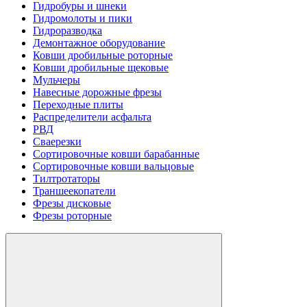
Гидробуры и шнеки
Гидромолоты и пики
Гидроразводка
Демонтажное оборудование
Ковши дробильные роторные
Ковши дробильные щековые
Мульчеры
Навесные дорожные фрезы
Переходные плиты
Распределители асфальта
РВД
Сваерезки
Сортировочные ковши барабанные
Сортировочные ковши вальцовые
Тилтротаторы
Траншеекопатели
Фрезы дисковые
Фрезы роторные