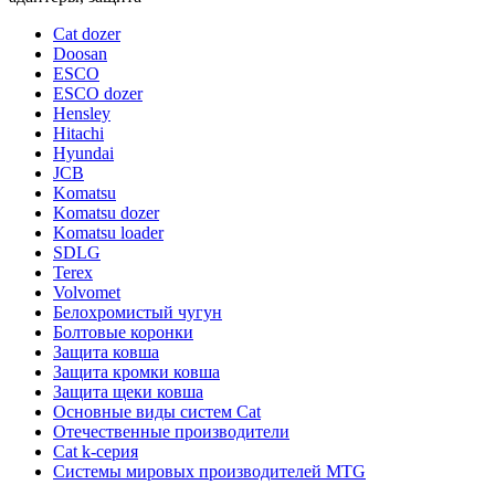
Cat dozer
Doosan
ESCO
ESCO dozer
Hensley
Hitachi
Hyundai
JCB
Komatsu
Komatsu dozer
Komatsu loader
SDLG
Terex
Volvomet
Белохромистый чугун
Болтовые коронки
Защита ковша
Защита кромки ковша
Защита щеки ковша
Основные виды систем Cat
Отечественные производители
Сat k-серия
Системы мировых производителей MTG