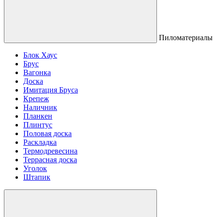
Пиломатериалы
Блок Хаус
Брус
Вагонка
Доска
Имитация Бруса
Крепеж
Наличник
Планкен
Плинтус
Половая доска
Раскладка
Термодревесина
Террасная доска
Уголок
Штапик