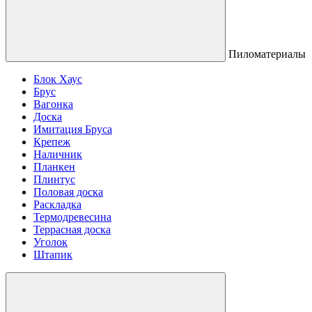
Пиломатериалы
Блок Хаус
Брус
Вагонка
Доска
Имитация Бруса
Крепеж
Наличник
Планкен
Плинтус
Половая доска
Раскладка
Термодревесина
Террасная доска
Уголок
Штапик