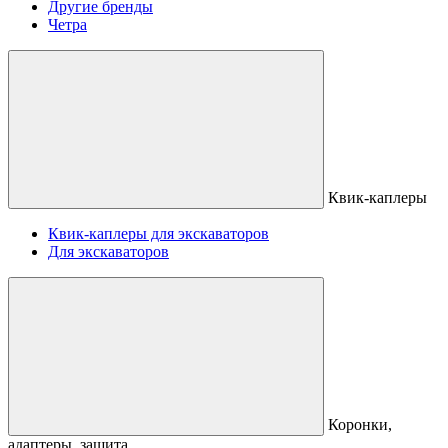
Другие бренды
Четра
Квик-каплеры
Квик-каплеры для экскаваторов
Для экскаваторов
Коронки,
адаптеры, защита