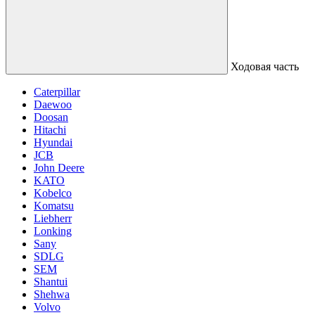
Ходовая часть
Caterpillar
Daewoo
Doosan
Hitachi
Hyundai
JCB
John Deere
KATO
Kobelco
Komatsu
Liebherr
Lonking
Sany
SDLG
SEM
Shantui
Shehwa
Volvo