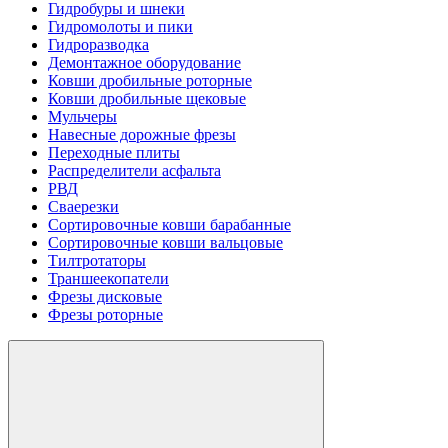
Гидробуры и шнеки
Гидромолоты и пики
Гидроразводка
Демонтажное оборудование
Ковши дробильные роторные
Ковши дробильные щековые
Мульчеры
Навесные дорожные фрезы
Переходные плиты
Распределители асфальта
РВД
Сваерезки
Сортировочные ковши барабанные
Сортировочные ковши вальцовые
Тилтротаторы
Траншеекопатели
Фрезы дисковые
Фрезы роторные