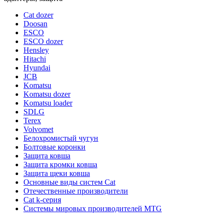
Cat dozer
Doosan
ESCO
ESCO dozer
Hensley
Hitachi
Hyundai
JCB
Komatsu
Komatsu dozer
Komatsu loader
SDLG
Terex
Volvomet
Белохромистый чугун
Болтовые коронки
Защита ковша
Защита кромки ковша
Защита щеки ковша
Основные виды систем Cat
Отечественные производители
Сat k-серия
Системы мировых производителей MTG