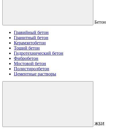
Бетон
Гравийный бетон
Гранитный бетон
Керамзитобетон
Тощий бетон
Гидротехнический бетон
Фибробетон
Мостовой бетон
Полистиролбетон
Цементные растворы
ЖБИ