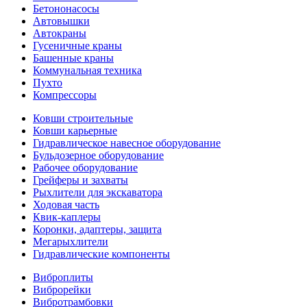
Бетононасосы
Автовышки
Автокраны
Гусеничные краны
Башенные краны
Коммунальная техника
Пухто
Компрессоры
Ковши строительные
Ковши карьерные
Гидравлическое навесное оборудование
Бульдозерное оборудование
Рабочее оборудование
Грейферы и захваты
Рыхлители для экскаватора
Ходовая часть
Квик-каплеры
Коронки, адаптеры, защита
Мегарыхлители
Гидравлические компоненты
Виброплиты
Виброрейки
Вибротрамбовки