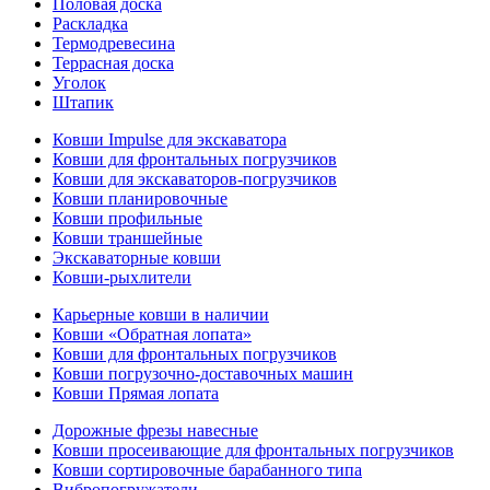
Половая доска
Раскладка
Термодревесина
Террасная доска
Уголок
Штапик
Ковши Impulse для экскаватора
Ковши для фронтальных погрузчиков
Ковши для экскаваторов-погрузчиков
Ковши планировочные
Ковши профильные
Ковши траншейные
Экскаваторные ковши
Ковши-рыхлители
Карьерные ковши в наличии
Ковши «Обратная лопата»
Ковши для фронтальных погрузчиков
Ковши погрузочно-доставочных машин
Ковши Прямая лопата
Дорожные фрезы навесные
Ковши просеивающие для фронтальных погрузчиков
Ковши сортировочные барабанного типа
Вибропогружатели