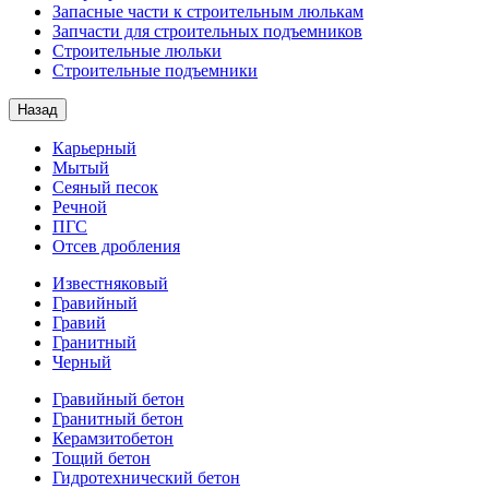
Запасные части к строительным люлькам
Запчасти для строительных подъемников
Строительные люльки
Строительные подъемники
Назад
Карьерный
Мытый
Сеяный песок
Речной
ПГС
Отсев дробления
Известняковый
Гравийный
Гравий
Гранитный
Черный
Гравийный бетон
Гранитный бетон
Керамзитобетон
Тощий бетон
Гидротехнический бетон