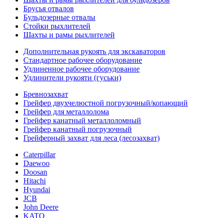
Брусья отвалов
Бульдозерные отвалы
Стойки рыхлителей
Шахты и рамы рыхлителей
Дополнительная рукоять для экскаваторов
Стандартное рабочее оборудование
Удлиненное рабочее оборудование
Удлинители рукояти (гуськи)
Бревнозахват
Грейфер двухчелюстной погрузочный/копающий
Грейфер для металлолома
Грейфер канатный металлоломный
Грейфер канатный погрузочный
Грейферный захват для леса (лесозахват)
Caterpillar
Daewoo
Doosan
Hitachi
Hyundai
JCB
John Deere
KATO