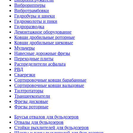
Виброрипперы
Вибротрамбовки
Гидробуры и шнеки
Гидромолоты и пики
Гидроразводка
Демонтажное оборудование
Ковши дробильные роторные
Ковши дробильные щековые
Мульчеры
Навесные дорожные фрезы
Переходные плиты
Распределители асфальта
РВД
Сваерезки
Сортировочные ковши барабанные
Сортировочные ковши вальцовые
Тилтротаторы
Траншеекопатели
Фрезы дисковые
Фрезы роторные
Брусья отвалов для бульдозеров
Отвалы для бульдозеров
Стойки рыхлителей для бульдозеров
Шахты и рамы рыхлителей для бульдозеров