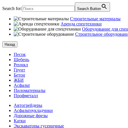
Search for:
Search Button
Строительные материалы
Аренда спецтехники
Оборудование для спе
Строительное оборудован
Назад
Песок
Щебень
Рецикл
Грунт
Бетон
ЖБИ
Асфальт
Пиломатериалы
Профметалл
Автогрейдеры
Асфальто­укладчики
Дорожные фрезы
Катки
Экскаваторы гусеничные