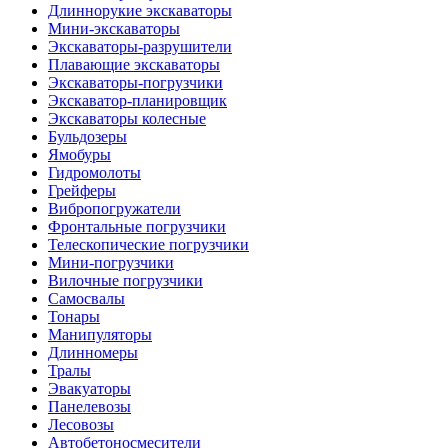
Длиннорукие экскаваторы
Мини-экскаваторы
Экскаваторы-разрушители
Плавающие экскаваторы
Экскаваторы-погрузчики
Экскаватор-планировщик
Экскаваторы колесные
Бульдозеры
Ямобуры
Гидромолоты
Грейферы
Вибро­погружатели
Фронтальные погрузчики
Телескопические погрузчики
Мини-погрузчики
Вилочные погрузчики
Самосвалы
Тонары
Манипуляторы
Длинномеры
Тралы
Эвакуаторы
Панелевозы
Лесовозы
Автобетоно­смесители