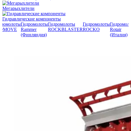
Мегарыхлители
Гидравлические компоненты
дромолоты
Гидромолоты
Гидромолоты
Гидромолоты
Гидромол
ROMOVE
Rammer
ROCKBLASTER
ROCKO
Rotair
(Финляндия)
(Италия)