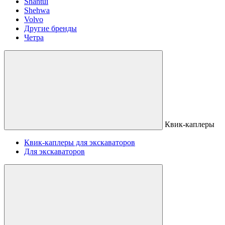
Shantui
Shehwa
Volvo
Другие бренды
Четра
Квик-каплеры
Квик-каплеры для экскаваторов
Для экскаваторов