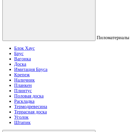
Пиломатериалы
Блок Хаус
Брус
Вагонка
Доска
Имитация Бруса
Крепеж
Наличник
Планкен
Плинтус
Половая доска
Раскладка
Термодревесина
Террасная доска
Уголок
Штапик