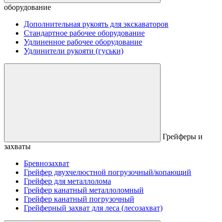
оборудование
Дополнительная рукоять для экскаваторов
Стандартное рабочее оборудование
Удлиненное рабочее оборудование
Удлинители рукояти (гуськи)
Грейферы и
захваты
Бревнозахват
Грейфер двухчелюстной погрузочный/копающий
Грейфер для металлолома
Грейфер канатный металлоломный
Грейфер канатный погрузочный
Грейферный захват для леса (лесозахват)