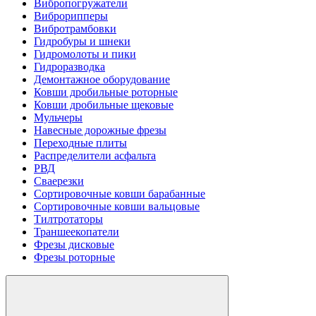
Вибропогружатели
Виброрипперы
Вибротрамбовки
Гидробуры и шнеки
Гидромолоты и пики
Гидроразводка
Демонтажное оборудование
Ковши дробильные роторные
Ковши дробильные щековые
Мульчеры
Навесные дорожные фрезы
Переходные плиты
Распределители асфальта
РВД
Сваерезки
Сортировочные ковши барабанные
Сортировочные ковши вальцовые
Тилтротаторы
Траншеекопатели
Фрезы дисковые
Фрезы роторные