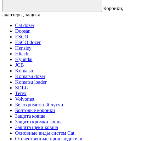
Коронки,
адаптеры, защита
Cat dozer
Doosan
ESCO
ESCO dozer
Hensley
Hitachi
Hyundai
JCB
Komatsu
Komatsu dozer
Komatsu loader
SDLG
Terex
Volvomet
Белохромистый чугун
Болтовые коронки
Защита ковша
Защита кромки ковша
Защита щеки ковша
Основные виды систем Cat
Отечественные производители