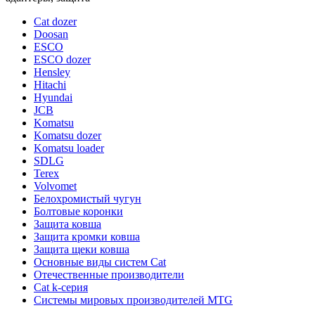
Cat dozer
Doosan
ESCO
ESCO dozer
Hensley
Hitachi
Hyundai
JCB
Komatsu
Komatsu dozer
Komatsu loader
SDLG
Terex
Volvomet
Белохромистый чугун
Болтовые коронки
Защита ковша
Защита кромки ковша
Защита щеки ковша
Основные виды систем Cat
Отечественные производители
Сat k-серия
Системы мировых производителей MTG