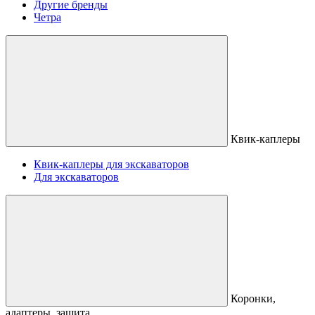
Другие бренды
Четра
Квик-каплеры
Квик-каплеры для экскаваторов
Для экскаваторов
Коронки,
адаптеры, защита