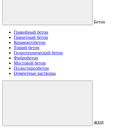
Бетон
Гравийный бетон
Гранитный бетон
Керамзитобетон
Тощий бетон
Гидротехнический бетон
Фибробетон
Мостовой бетон
Полистиролбетон
Цементные растворы
ЖБИ