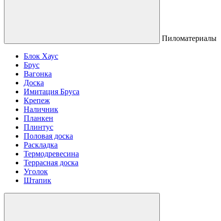
Пиломатериалы
Блок Хаус
Брус
Вагонка
Доска
Имитация Бруса
Крепеж
Наличник
Планкен
Плинтус
Половая доска
Раскладка
Термодревесина
Террасная доска
Уголок
Штапик