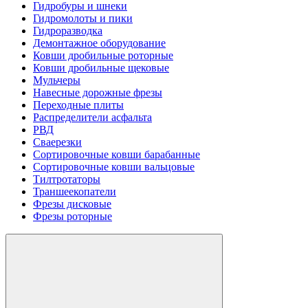
Гидробуры и шнеки
Гидромолоты и пики
Гидроразводка
Демонтажное оборудование
Ковши дробильные роторные
Ковши дробильные щековые
Мульчеры
Навесные дорожные фрезы
Переходные плиты
Распределители асфальта
РВД
Сваерезки
Сортировочные ковши барабанные
Сортировочные ковши вальцовые
Тилтротаторы
Траншеекопатели
Фрезы дисковые
Фрезы роторные