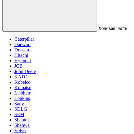
Ходовая часть
Caterpillar
Daewoo
Doosan
Hitachi
Hyundai
JCB
John Deere
KATO
Kobelco
Komatsu
Liebherr
Lonking
Sany
SDLG
SEM
Shantui
Shehwa
Volvo