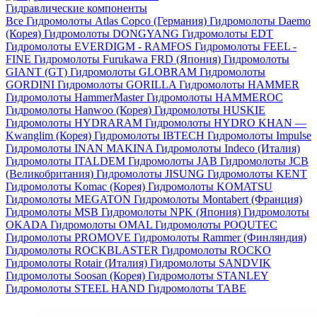
Гидравлические компоненты
Все
Гидромолоты Atlas Copco (Германия)
Гидромолоты Daemo
(Корея)
Гидромолоты DONGYANG
Гидромолоты EDT
Гидромолоты EVERDIGM - RAMFOS
Гидромолоты FEEL -
FINE
Гидромолоты Furukawa FRD (Япония)
Гидромолоты
GIANT (GT)
Гидромолоты GLOBRAM
Гидромолоты
GORDINI
Гидромолоты GORILLA
Гидромолоты HAMMER
Гидромолоты HammerMaster
Гидромолоты HAMMEROC
Гидромолоты Hanwoo (Корея)
Гидромолоты HUSKIE
Гидромолоты HYDRARAM
Гидромолоты HYDRO KHAN —
Kwanglim (Корея)
Гидромолоты IBTECH
Гидромолоты Impulse
Гидромолоты INAN MAKINA
Гидромолоты Indeco (Италия)
Гидромолоты ITALDEM
Гидромолоты JAB
Гидромолоты JCB
(Великобритания)
Гидромолоты JISUNG
Гидромолоты KENT
Гидромолоты Komac (Корея)
Гидромолоты KOMATSU
Гидромолоты MEGATON
Гидромолоты Montabert (Франция)
Гидромолоты MSB
Гидромолоты NPK (Япония)
Гидромолоты
OKADA
Гидромолоты OMAL
Гидромолоты POQUTEC
Гидромолоты PROMOVE
Гидромолоты Rammer (Финляндия)
Гидромолоты ROCKBLASTER
Гидромолоты ROCKO
Гидромолоты Rotair (Италия)
Гидромолоты SANDVIK
Гидромолоты Soosan (Корея)
Гидромолоты STANLEY
Гидромолоты STEEL HAND
Гидромолоты TABE