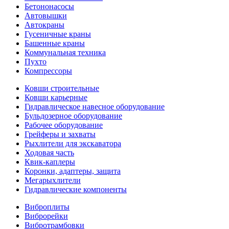
Бетононасосы
Автовышки
Автокраны
Гусеничные краны
Башенные краны
Коммунальная техника
Пухто
Компрессоры
Ковши строительные
Ковши карьерные
Гидравлическое навесное оборудование
Бульдозерное оборудование
Рабочее оборудование
Грейферы и захваты
Рыхлители для экскаватора
Ходовая часть
Квик-каплеры
Коронки, адаптеры, защита
Мегарыхлители
Гидравлические компоненты
Виброплиты
Виброрейки
Вибротрамбовки