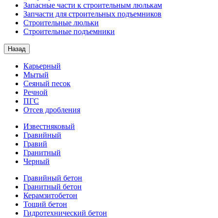
Запасные части к строительным люлькам
Запчасти для строительных подъемников
Строительные люльки
Строительные подъемники
Назад
Карьерный
Мытый
Сеяный песок
Речной
ПГС
Отсев дробления
Известняковый
Гравийный
Гравий
Гранитный
Черный
Гравийный бетон
Гранитный бетон
Керамзитобетон
Тощий бетон
Гидротехнический бетон