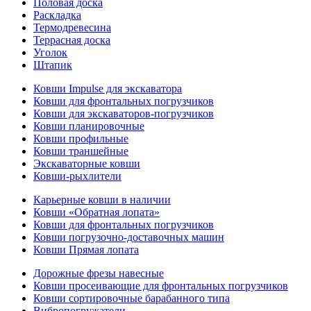
Половая доска
Раскладка
Термодревесина
Террасная доска
Уголок
Штапик
Ковши Impulse для экскаватора
Ковши для фронтальных погрузчиков
Ковши для экскаваторов-погрузчиков
Ковши планировочные
Ковши профильные
Ковши траншейные
Экскаваторные ковши
Ковши-рыхлители
Карьерные ковши в наличии
Ковши «Обратная лопата»
Ковши для фронтальных погрузчиков
Ковши погрузочно-доставочных машин
Ковши Прямая лопата
Дорожные фрезы навесные
Ковши просеивающие для фронтальных погрузчиков
Ковши сортировочные барабанного типа
Вибропогружатели