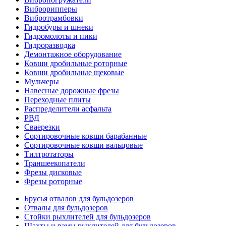
Виброрипперы
Вибротрамбовки
Гидробуры и шнеки
Гидромолоты и пики
Гидроразводка
Демонтажное оборудование
Ковши дробильные роторные
Ковши дробильные щековые
Мульчеры
Навесные дорожные фрезы
Переходные плиты
Распределители асфальта
РВД
Сваерезки
Сортировочные ковши барабанные
Сортировочные ковши вальцовые
Тилтротаторы
Траншеекопатели
Фрезы дисковые
Фрезы роторные
Брусья отвалов для бульдозеров
Отвалы для бульдозеров
Стойки рыхлителей для бульдозеров
Шахты и рамы рыхлителей для бульдозеров