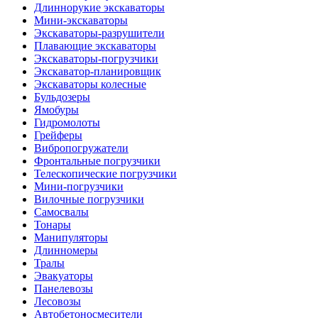
Длиннорукие экскаваторы
Мини-экскаваторы
Экскаваторы-разрушители
Плавающие экскаваторы
Экскаваторы-погрузчики
Экскаватор-планировщик
Экскаваторы колесные
Бульдозеры
Ямобуры
Гидромолоты
Грейферы
Вибро­погружатели
Фронтальные погрузчики
Телескопические погрузчики
Мини-погрузчики
Вилочные погрузчики
Самосвалы
Тонары
Манипуляторы
Длинномеры
Тралы
Эвакуаторы
Панелевозы
Лесовозы
Автобетоно­смесители