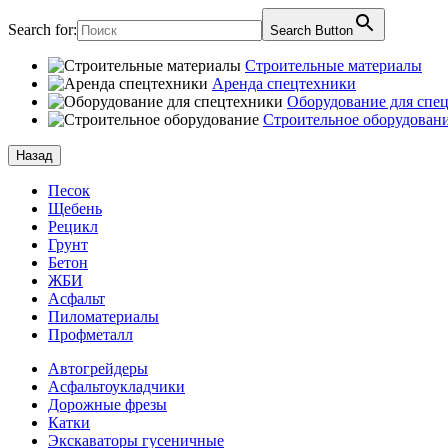
Search for:
Search Button
Строительные материалы
Аренда спецтехники
Оборудование для спе
Строительное оборудован
Назад
Песок
Щебень
Рецикл
Грунт
Бетон
ЖБИ
Асфальт
Пиломатериалы
Профметалл
Автогрейдеры
Асфальто­укладчики
Дорожные фрезы
Катки
Экскаваторы гусеничные