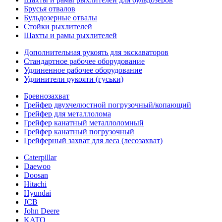
Брусья отвалов
Бульдозерные отвалы
Стойки рыхлителей
Шахты и рамы рыхлителей
Дополнительная рукоять для экскаваторов
Стандартное рабочее оборудование
Удлиненное рабочее оборудование
Удлинители рукояти (гуськи)
Бревнозахват
Грейфер двухчелюстной погрузочный/копающий
Грейфер для металлолома
Грейфер канатный металлоломный
Грейфер канатный погрузочный
Грейферный захват для леса (лесозахват)
Caterpillar
Daewoo
Doosan
Hitachi
Hyundai
JCB
John Deere
KATO