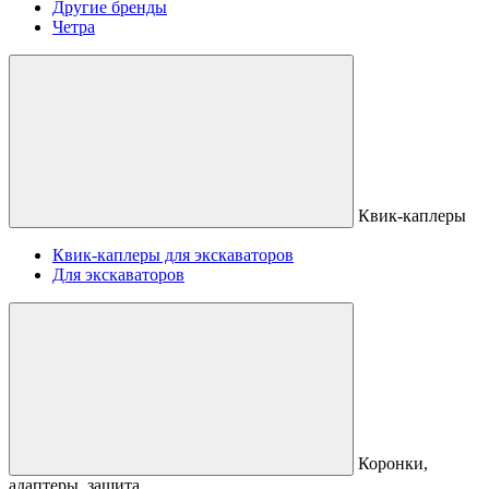
Другие бренды
Четра
Квик-каплеры
Квик-каплеры для экскаваторов
Для экскаваторов
Коронки,
адаптеры, защита