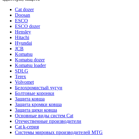
Cat dozer
Doosan
ESCO
ESCO dozer
Hensley
Hitachi
Hyundai
JCB
Komatsu
Komatsu dozer
Komatsu loader
SDLG
Terex
Volvomet
Белохромистый чугун
Болтовые коронки
Защита ковша
Защита кромки ковша
Защита щеки ковша
Основные виды систем Cat
Отечественные производители
Сat k-серия
Системы мировых производителей MTG