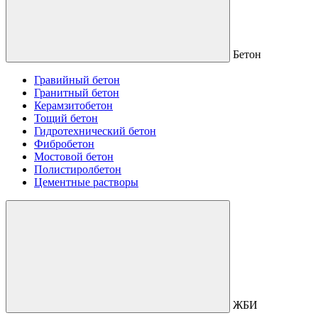
Бетон
Гравийный бетон
Гранитный бетон
Керамзитобетон
Тощий бетон
Гидротехнический бетон
Фибробетон
Мостовой бетон
Полистиролбетон
Цементные растворы
ЖБИ