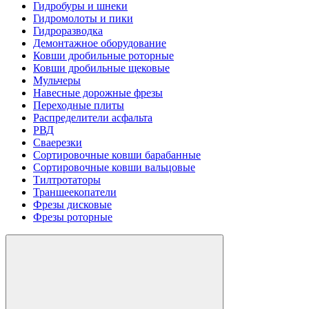
Гидробуры и шнеки
Гидромолоты и пики
Гидроразводка
Демонтажное оборудование
Ковши дробильные роторные
Ковши дробильные щековые
Мульчеры
Навесные дорожные фрезы
Переходные плиты
Распределители асфальта
РВД
Сваерезки
Сортировочные ковши барабанные
Сортировочные ковши вальцовые
Тилтротаторы
Траншеекопатели
Фрезы дисковые
Фрезы роторные