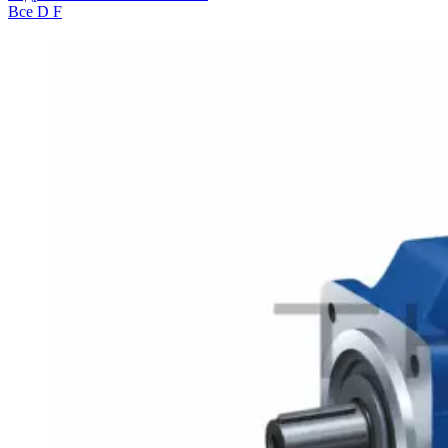
Все
D
F