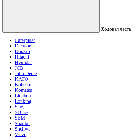
Ходовая часть
Caterpillar
Daewoo
Doosan
Hitachi
Hyundai
JCB
John Deere
KATO
Kobelco
Komatsu
Liebherr
Lonking
Sany
SDLG
SEM
Shantui
Shehwa
Volvo