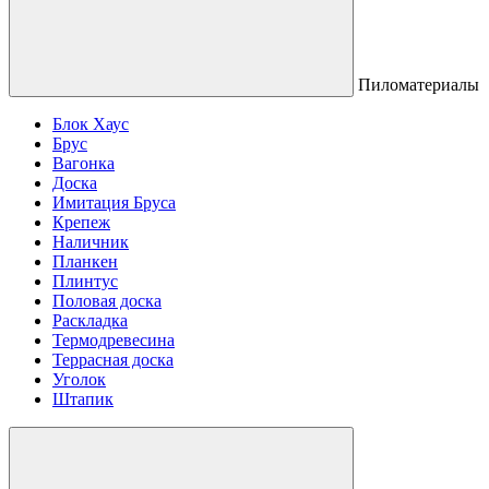
Пиломатериалы
Блок Хаус
Брус
Вагонка
Доска
Имитация Бруса
Крепеж
Наличник
Планкен
Плинтус
Половая доска
Раскладка
Термодревесина
Террасная доска
Уголок
Штапик