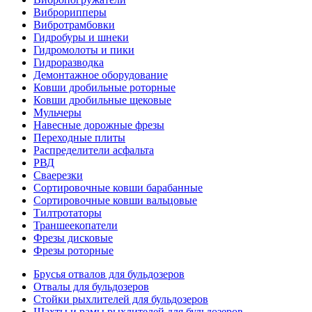
Виброрипперы
Вибротрамбовки
Гидробуры и шнеки
Гидромолоты и пики
Гидроразводка
Демонтажное оборудование
Ковши дробильные роторные
Ковши дробильные щековые
Мульчеры
Навесные дорожные фрезы
Переходные плиты
Распределители асфальта
РВД
Сваерезки
Сортировочные ковши барабанные
Сортировочные ковши вальцовые
Тилтротаторы
Траншеекопатели
Фрезы дисковые
Фрезы роторные
Брусья отвалов для бульдозеров
Отвалы для бульдозеров
Стойки рыхлителей для бульдозеров
Шахты и рамы рыхлителей для бульдозеров