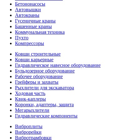
Бетононасосы
Автовышки
Автокраны
Гусеничные краны
Башенные краны
Коммунальная техника
Пухто
Компрессоры
Ковши строительные
Ковши карьерные
Гидравлическое навесное оборудование
Бульдозерное оборудование
Рабочее оборудование
Грейферы и захваты
Рыхлители для экскаватора
Ходовая часть
Квик-каплеры
Коронки, адаптеры, защита
Мегарыхлители
Гидравлические компоненты
Виброплиты
Виброрейки
Вибротрамбовки