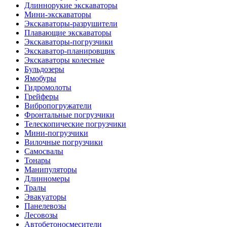
Длиннорукие экскаваторы
Мини-экскаваторы
Экскаваторы-разрушители
Плавающие экскаваторы
Экскаваторы-погрузчики
Экскаватор-планировщик
Экскаваторы колесные
Бульдозеры
Ямобуры
Гидромолоты
Грейферы
Вибро­погружатели
Фронтальные погрузчики
Телескопические погрузчики
Мини-погрузчики
Вилочные погрузчики
Самосвалы
Тонары
Манипуляторы
Длинномеры
Тралы
Эвакуаторы
Панелевозы
Лесовозы
Автобетоно­смесители