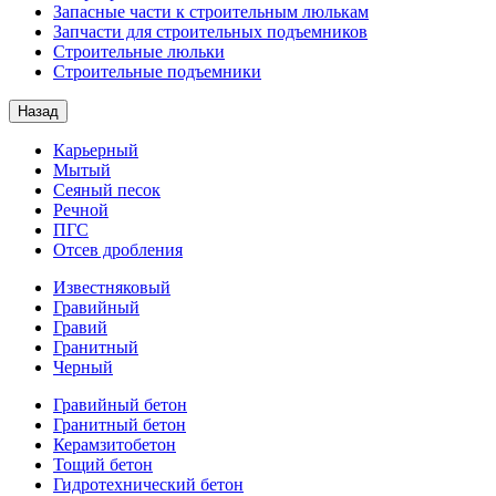
Запасные части к строительным люлькам
Запчасти для строительных подъемников
Строительные люльки
Строительные подъемники
Назад
Карьерный
Мытый
Сеяный песок
Речной
ПГС
Отсев дробления
Известняковый
Гравийный
Гравий
Гранитный
Черный
Гравийный бетон
Гранитный бетон
Керамзитобетон
Тощий бетон
Гидротехнический бетон