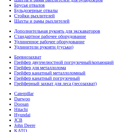
Брусья отвалов
Бульдозерные отвалы
Стойки рыхлителей
Шахты и рамы рыхлителей
Дополнительная рукоять для экскаваторов
Стандартное рабочее оборудование
Удлиненное рабочее оборудование
Удлинители рукояти (гуськи)
Бревнозахват
Грейфер двухчелюстной погрузочный/копающий
Грейфер для металлолома
Грейфер канатный металлоломный
Грейфер канатный погрузочный
Грейферный захват для леса (лесозахват)
Caterpillar
Daewoo
Doosan
Hitachi
Hyundai
JCB
John Deere
KATO