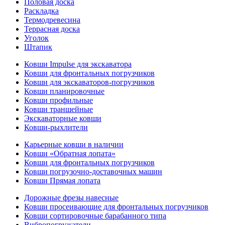
Половая доска
Раскладка
Термодревесина
Террасная доска
Уголок
Штапик
Ковши Impulse для экскаватора
Ковши для фронтальных погрузчиков
Ковши для экскаваторов-погрузчиков
Ковши планировочные
Ковши профильные
Ковши траншейные
Экскаваторные ковши
Ковши-рыхлители
Карьерные ковши в наличии
Ковши «Обратная лопата»
Ковши для фронтальных погрузчиков
Ковши погрузочно-доставочных машин
Ковши Прямая лопата
Дорожные фрезы навесные
Ковши просеивающие для фронтальных погрузчиков
Ковши сортировочные барабанного типа
Вибропогружатели