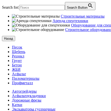
Search for:
Search Button
Строительные материалы
Аренда спецтехники
Оборудование для спе
Строительное оборудован
Назад
Песок
Щебень
Рецикл
Грунт
Бетон
ЖБИ
Асфальт
Пиломатериалы
Профметалл
Автогрейдеры
Асфальто­укладчики
Дорожные фрезы
Катки
Экскаваторы гусеничные