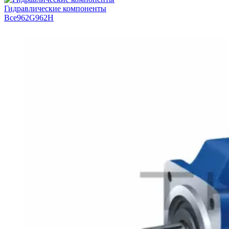
Гидравлические компоненты
Все
962G
962H