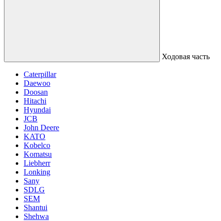
Ходовая часть
Caterpillar
Daewoo
Doosan
Hitachi
Hyundai
JCB
John Deere
KATO
Kobelco
Komatsu
Liebherr
Lonking
Sany
SDLG
SEM
Shantui
Shehwa