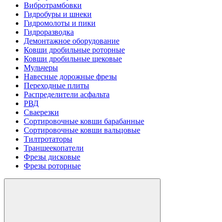
Вибротрамбовки
Гидробуры и шнеки
Гидромолоты и пики
Гидроразводка
Демонтажное оборудование
Ковши дробильные роторные
Ковши дробильные щековые
Мульчеры
Навесные дорожные фрезы
Переходные плиты
Распределители асфальта
РВД
Сваерезки
Сортировочные ковши барабанные
Сортировочные ковши вальцовые
Тилтротаторы
Траншеекопатели
Фрезы дисковые
Фрезы роторные