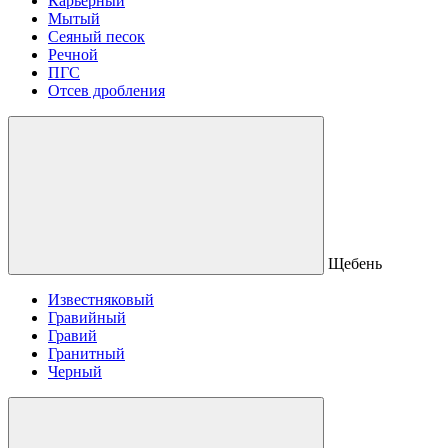
Карьерный
Мытый
Сеяный песок
Речной
ПГС
Отсев дробления
Щебень
Известняковый
Гравийный
Гравий
Гранитный
Черный