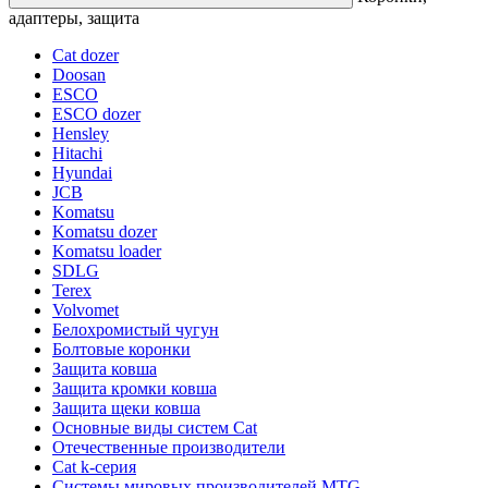
адаптеры, защита
Cat dozer
Doosan
ESCO
ESCO dozer
Hensley
Hitachi
Hyundai
JCB
Komatsu
Komatsu dozer
Komatsu loader
SDLG
Terex
Volvomet
Белохромистый чугун
Болтовые коронки
Защита ковша
Защита кромки ковша
Защита щеки ковша
Основные виды систем Cat
Отечественные производители
Сat k-серия
Системы мировых производителей MTG