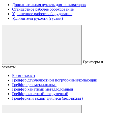
Дополнительная рукоять для экскаваторов
Стандартное рабочее оборудование
Удлиненное рабочее оборудование
Удлинители рукояти (гуськи)
Грейферы и
захваты
Бревнозахват
Грейфер двухчелюстной погрузочный/копающий
Грейфер для металлолома
Грейфер канатный металлоломный
Грейфер канатный погрузочный
Грейферный захват для леса (лесозахват)