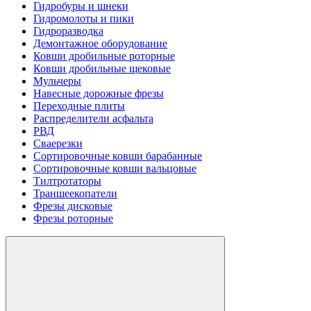
Гидробуры и шнеки
Гидромолоты и пики
Гидроразводка
Демонтажное оборудование
Ковши дробильные роторные
Ковши дробильные щековые
Мульчеры
Навесные дорожные фрезы
Переходные плиты
Распределители асфальта
РВД
Сваерезки
Сортировочные ковши барабанные
Сортировочные ковши вальцовые
Тилтротаторы
Траншеекопатели
Фрезы дисковые
Фрезы роторные