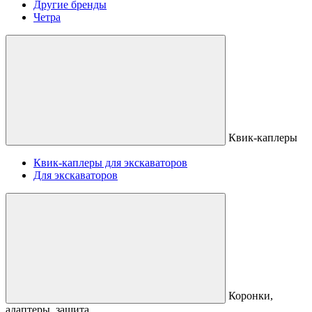
Другие бренды
Четра
Квик-каплеры
Квик-каплеры для экскаваторов
Для экскаваторов
Коронки,
адаптеры, защита