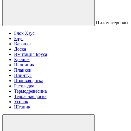
Пиломатериалы
Блок Хаус
Брус
Вагонка
Доска
Имитация Бруса
Крепеж
Наличник
Планкен
Плинтус
Половая доска
Раскладка
Термодревесина
Террасная доска
Уголок
Штапик