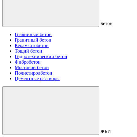
Бетон
Гравийный бетон
Гранитный бетон
Керамзитобетон
Тощий бетон
Гидротехнический бетон
Фибробетон
Мостовой бетон
Полистиролбетон
Цементные растворы
ЖБИ