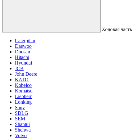
Ходовая часть
Caterpillar
Daewoo
Doosan
Hitachi
Hyundai
JCB
John Deere
KATO
Kobelco
Komatsu
Liebherr
Lonking
Sany
SDLG
SEM
Shantui
Shehwa
Volvo