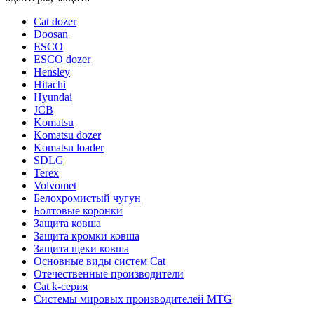
Cat dozer
Doosan
ESCO
ESCO dozer
Hensley
Hitachi
Hyundai
JCB
Komatsu
Komatsu dozer
Komatsu loader
SDLG
Terex
Volvomet
Белохромистый чугун
Болтовые коронки
Защита ковша
Защита кромки ковша
Защита щеки ковша
Основные виды систем Cat
Отечественные производители
Сat k-серия
Системы мировых производителей MTG