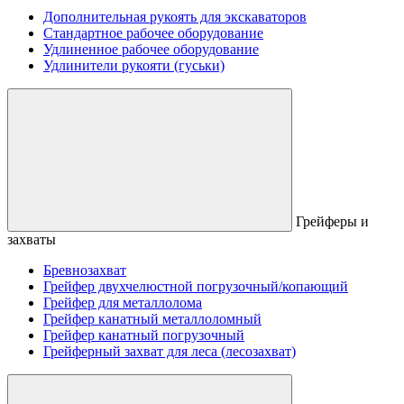
Дополнительная рукоять для экскаваторов
Стандартное рабочее оборудование
Удлиненное рабочее оборудование
Удлинители рукояти (гуськи)
Грейферы и
захваты
Бревнозахват
Грейфер двухчелюстной погрузочный/копающий
Грейфер для металлолома
Грейфер канатный металлоломный
Грейфер канатный погрузочный
Грейферный захват для леса (лесозахват)