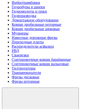
Вибротрамбовки
Гидробуры и шнеки
Гидромолоты и пики
Гидроразводка
Демонтажное оборудование
Ковши дробильные роторные
Ковши дробильные щековые
Мульчеры
Навесные дорожные фрезы
Переходные плиты
Распределители асфальта
РВД
Сваерезки
Сортировочные ковши барабанные
Сортировочные ковши вальцовые
Тилтротаторы
Траншеекопатели
Фрезы дисковые
Фрезы роторные