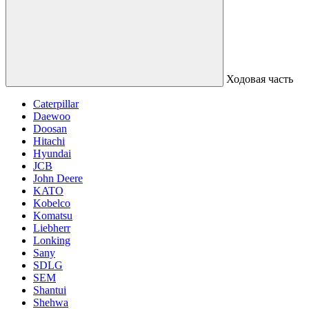
Ходовая часть
Caterpillar
Daewoo
Doosan
Hitachi
Hyundai
JCB
John Deere
KATO
Kobelco
Komatsu
Liebherr
Lonking
Sany
SDLG
SEM
Shantui
Shehwa