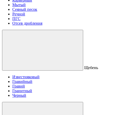
Карьерный
Мытый
Сеяный песок
Речной
ПГС
Отсев дробления
Щебень
Известняковый
Гравийный
Гравий
Гранитный
Черный