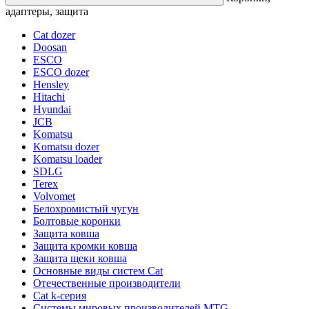
адаптеры, защита
Cat dozer
Doosan
ESCO
ESCO dozer
Hensley
Hitachi
Hyundai
JCB
Komatsu
Komatsu dozer
Komatsu loader
SDLG
Terex
Volvomet
Белохромистый чугун
Болтовые коронки
Защита ковша
Защита кромки ковша
Защита щеки ковша
Основные виды систем Cat
Отечественные производители
Сat k-серия
Системы мировых производителей MTG