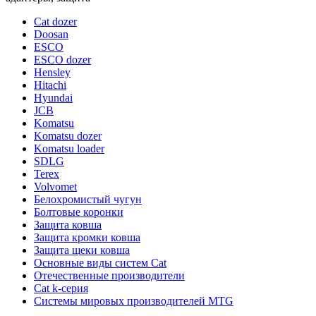
Cat dozer
Doosan
ESCO
ESCO dozer
Hensley
Hitachi
Hyundai
JCB
Komatsu
Komatsu dozer
Komatsu loader
SDLG
Terex
Volvomet
Белохромистый чугун
Болтовые коронки
Защита ковша
Защита кромки ковша
Защита щеки ковша
Основные виды систем Cat
Отечественные производители
Сat k-серия
Системы мировых производителей MTG