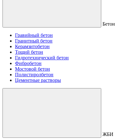
Бетон
Гравийный бетон
Гранитный бетон
Керамзитобетон
Тощий бетон
Гидротехнический бетон
Фибробетон
Мостовой бетон
Полистиролбетон
Цементные растворы
ЖБИ