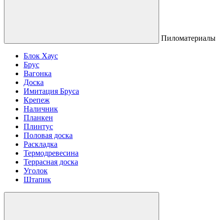
Пиломатериалы
Блок Хаус
Брус
Вагонка
Доска
Имитация Бруса
Крепеж
Наличник
Планкен
Плинтус
Половая доска
Раскладка
Термодревесина
Террасная доска
Уголок
Штапик