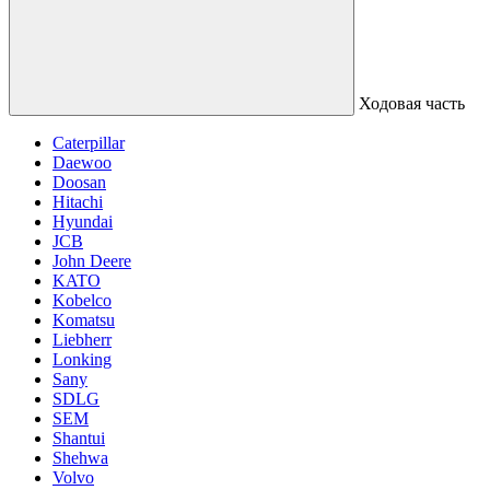
Ходовая часть
Caterpillar
Daewoo
Doosan
Hitachi
Hyundai
JCB
John Deere
KATO
Kobelco
Komatsu
Liebherr
Lonking
Sany
SDLG
SEM
Shantui
Shehwa
Volvo