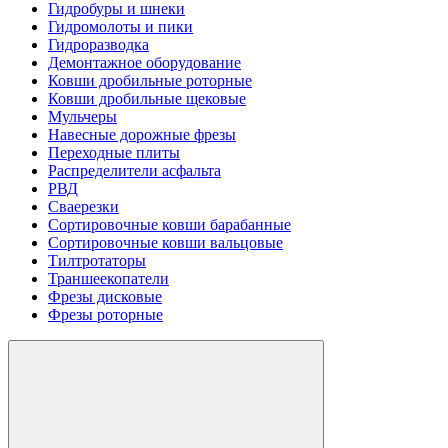
Гидробуры и шнеки
Гидромолоты и пики
Гидроразводка
Демонтажное оборудование
Ковши дробильные роторные
Ковши дробильные щековые
Мульчеры
Навесные дорожные фрезы
Переходные плиты
Распределители асфальта
РВД
Сваерезки
Сортировочные ковши барабанные
Сортировочные ковши вальцовые
Тилтротаторы
Траншеекопатели
Фрезы дисковые
Фрезы роторные