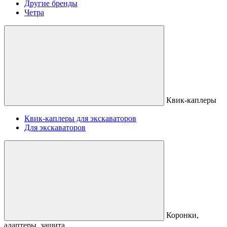
Другие бренды
Четра
Квик-каплеры
Квик-каплеры для экскаваторов
Для экскаваторов
Коронки,
адаптеры, защита