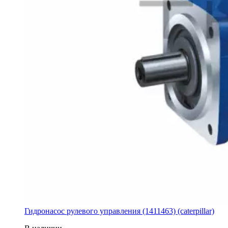
Гидронасос рулевого управления (1411463) (caterpillar)