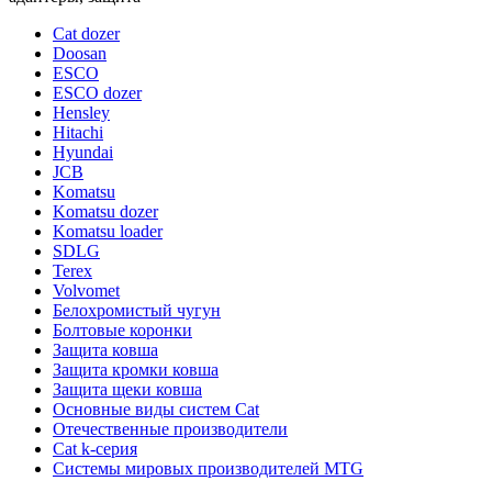
Cat dozer
Doosan
ESCO
ESCO dozer
Hensley
Hitachi
Hyundai
JCB
Komatsu
Komatsu dozer
Komatsu loader
SDLG
Terex
Volvomet
Белохромистый чугун
Болтовые коронки
Защита ковша
Защита кромки ковша
Защита щеки ковша
Основные виды систем Cat
Отечественные производители
Сat k-серия
Системы мировых производителей MTG