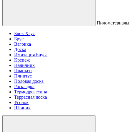
Пиломатериалы
Блок Хаус
Брус
Вагонка
Доска
Имитация Бруса
Крепеж
Наличник
Планкен
Плинтус
Половая доска
Раскладка
Термодревесина
Террасная доска
Уголок
Штапик