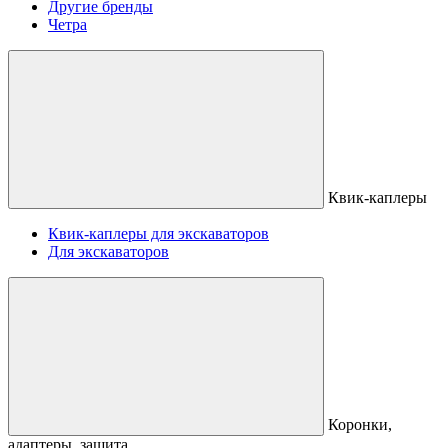
Другие бренды
Четра
Квик-каплеры
Квик-каплеры для экскаваторов
Для экскаваторов
Коронки,
адаптеры, защита