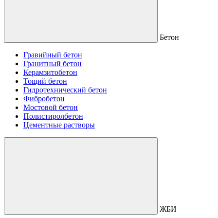
Бетон
Гравийный бетон
Гранитный бетон
Керамзитобетон
Тощий бетон
Гидротехнический бетон
Фибробетон
Мостовой бетон
Полистиролбетон
Цементные растворы
ЖБИ