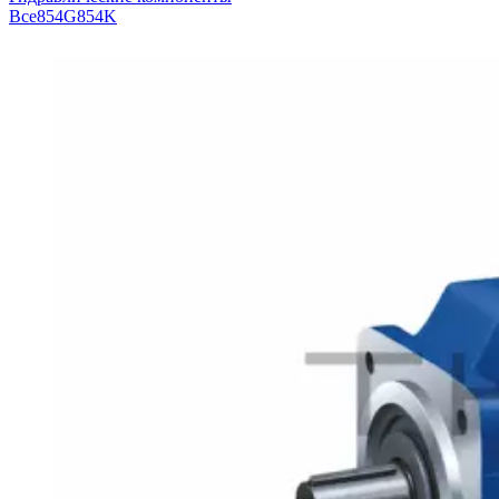
Все
854G
854K