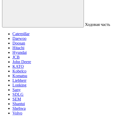
Ходовая часть
Caterpillar
Daewoo
Doosan
Hitachi
Hyundai
JCB
John Deere
KATO
Kobelco
Komatsu
Liebherr
Lonking
Sany
SDLG
SEM
Shantui
Shehwa
Volvo